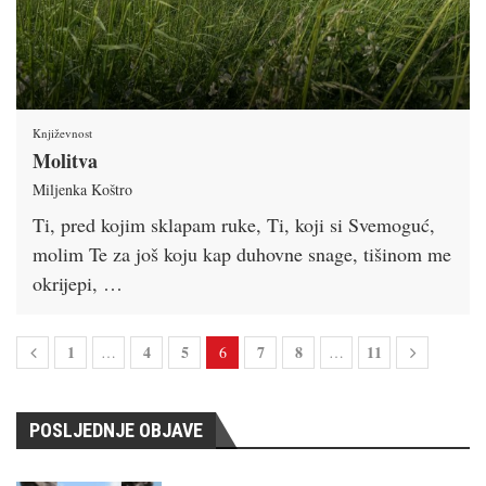
Književnost
Molitva
Miljenka Koštro
Ti, pred kojim sklapam ruke, Ti, koji si Svemoguć,
molim Te za još koju kap duhovne snage, tišinom me
okrijepi, …
1
4
5
7
8
11
…
6
…
POSLJEDNJE OBJAVE