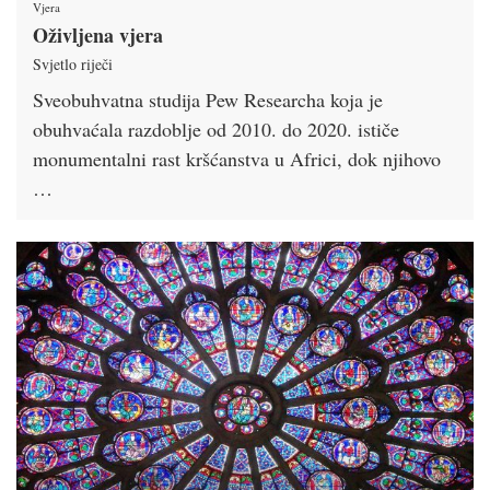
Vjera
Oživljena vjera
Svjetlo riječi
Sveobuhvatna studija Pew Researcha koja je
obuhvaćala razdoblje od 2010. do 2020. ističe
monumentalni rast kršćanstva u Africi, dok njihovo
…