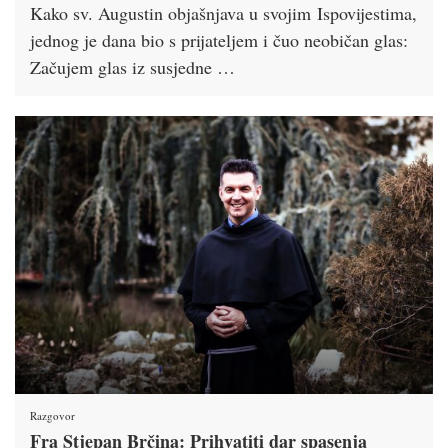
Kako sv. Augustin objašnjava u svojim Ispovijestima,
jednog je dana bio s prijateljem i čuo neobičan glas:
Začujem glas iz susjedne …
Razgovor
Fra Stjepan Brčina: Prihvatiti dar spasenja