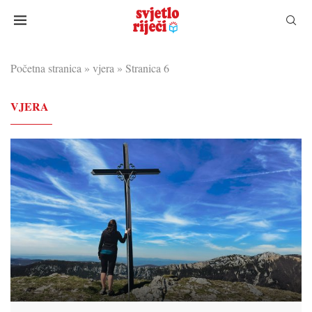
Početna stranica
»
vjera
»
Stranica 6
VJERA