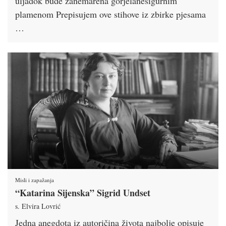
uljadok bude zanemarena gorjelanesigurnim
plamenom Prepisujem ove stihove iz zbirke pjesama
…
Misli i zapažanja
“Katarina Sijenska” Sigrid Undset
s. Elvira Lovrić
Jedna anegdota iz autoričina života najbolje opisuje