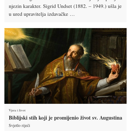
njezin karakter. Sigrid Undset (1882. – 1949.) ušla je
u ured upravitelja izdavačke …
Vjera i život
Biblijski stih koji je promijenio život sv. Augustina
Svjetlo riječi