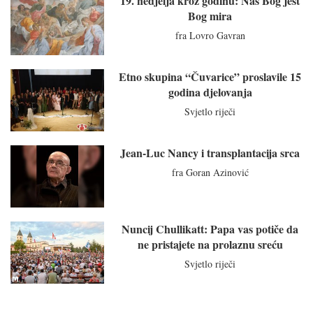
19. nedjelja kroz godinu: Naš Bog jest
Bog mira
fra Lovro Gavran
Etno skupina “Čuvarice” proslavile 15
godina djelovanja
Svjetlo riječi
Jean-Luc Nancy i transplantacija srca
fra Goran Azinović
Nuncij Chullikatt: Papa vas potiče da
ne pristajete na prolaznu sreću
Svjetlo riječi