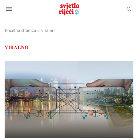
Početna stranica
»
viralno
VIRALNO