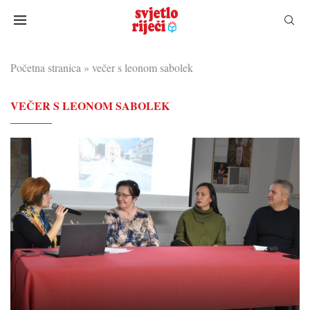
Početna stranica
»
večer s leonom sabolek
VEČER S LEONOM SABOLEK