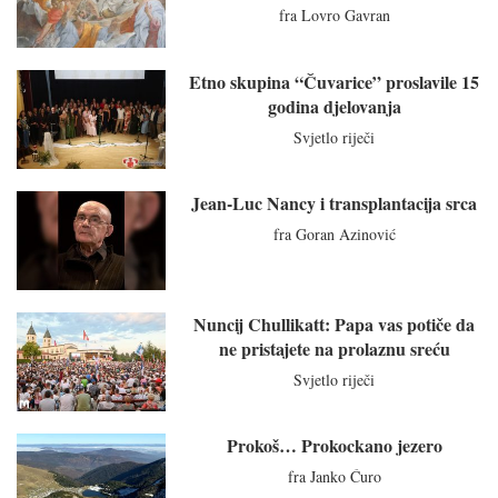
fra Lovro Gavran
Etno skupina “Čuvarice” proslavile 15
godina djelovanja
Svjetlo riječi
Jean-Luc Nancy i transplantacija srca
fra Goran Azinović
Nuncij Chullikatt: Papa vas potiče da
ne pristajete na prolaznu sreću
Svjetlo riječi
Prokoš… Prokockano jezero
fra Janko Ćuro