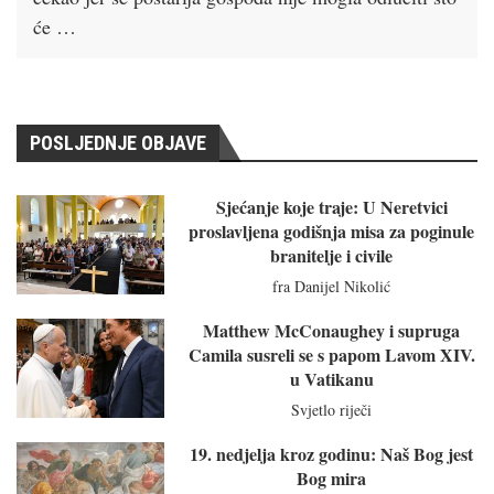
će …
POSLJEDNJE OBJAVE
Sjećanje koje traje: U Neretvici
proslavljena godišnja misa za poginule
branitelje i civile
fra Danijel Nikolić
Matthew McConaughey i supruga
Camila susreli se s papom Lavom XIV.
u Vatikanu
Svjetlo riječi
19. nedjelja kroz godinu: Naš Bog jest
Bog mira