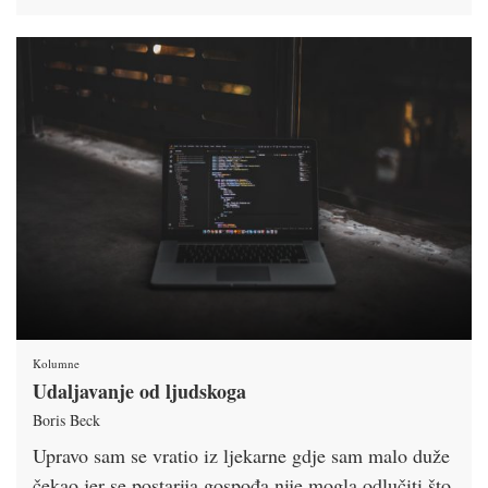
Kolumne
Udaljavanje od ljudskoga
Boris Beck
Upravo sam se vratio iz ljekarne gdje sam malo duže
čekao jer se postarija gospođa nije mogla odlučiti što