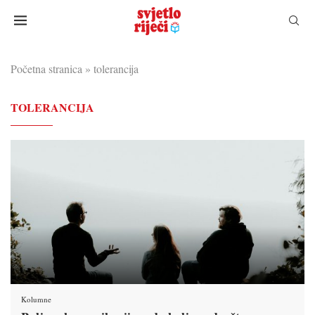
Početna stranica
»
tolerancija
TOLERANCIJA
Kolumne