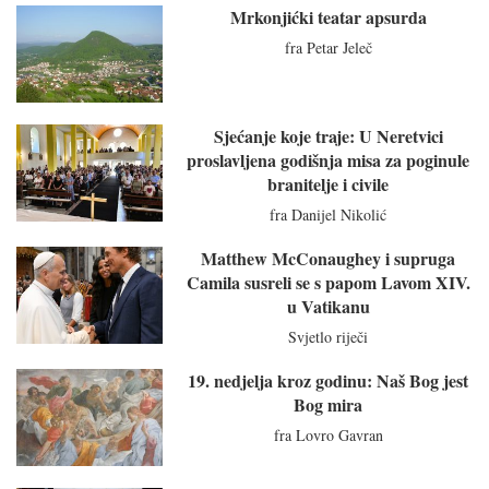
Mrkonjićki teatar apsurda
fra Petar Jeleč
Sjećanje koje traje: U Neretvici
proslavljena godišnja misa za poginule
branitelje i civile
fra Danijel Nikolić
Matthew McConaughey i supruga
Camila susreli se s papom Lavom XIV.
u Vatikanu
Svjetlo riječi
19. nedjelja kroz godinu: Naš Bog jest
Bog mira
fra Lovro Gavran