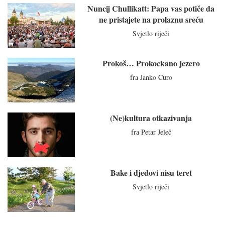
Nuncij Chullikatt: Papa vas potiče da
ne pristajete na prolaznu sreću
Svjetlo riječi
Prokoš… Prokockano jezero
fra Janko Ćuro
(Ne)kultura otkazivanja
fra Petar Jeleč
Bake i djedovi nisu teret
Svjetlo riječi