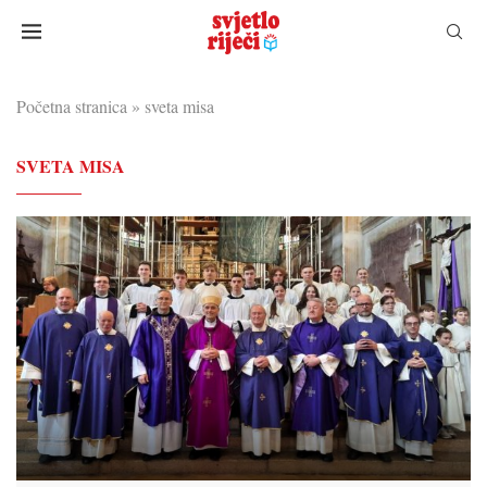
Početna stranica
»
sveta misa
SVETA MISA