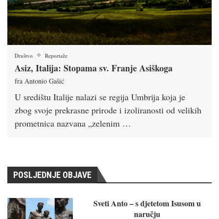
Društvo
Reportaže
Asiz, Italija: Stopama sv. Franje Asiškoga
fra Antonio Gašić
U središtu Italije nalazi se regija Umbrija koja je
zbog svoje prekrasne prirode i izoliranosti od velikih
prometnica nazvana „zelenim …
POSLJEDNJE OBJAVE
Sveti Anto – s djetetom Isusom u
naručju