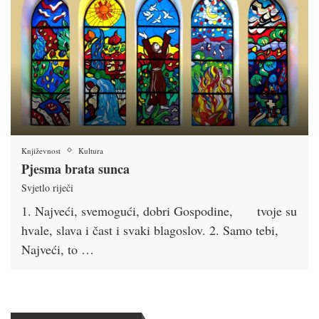
Književnost
Kultura
Pjesma brata sunca
Svjetlo riječi
1. Najveći, svemogući, dobri Gospodine, tvoje su
hvale, slava i čast i svaki blagoslov. 2. Samo tebi,
Najveći, to …