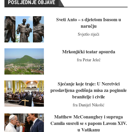
POSLJEDNJE OBJAVE
Sveti Anto – s djetetom Isusom u
naručju
Svjetlo riječi
Mrkonjićki teatar apsurda
fra Petar Jeleč
Sjećanje koje traje: U Neretvici
proslavljena godišnja misa za poginule
branitelje i civile
fra Danijel Nikolić
Matthew McConaughey i supruga
Camila susreli se s papom Lavom XIV.
u Vatikanu