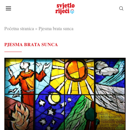
Početna stranica
»
Pjesma brata sunca
PJESMA BRATA SUNCA