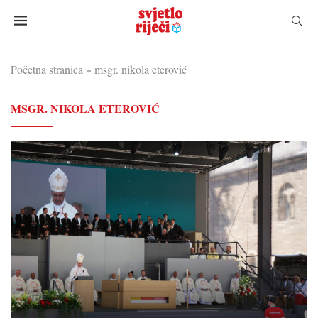
Početna stranica
»
msgr. nikola eterović
MSGR. NIKOLA ETEROVIĆ