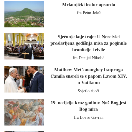
Mrkonjićki teatar apsurda
fra Petar Jeleč
Sjećanje koje traje: U Neretvici
proslavljena godišnja misa za poginule
branitelje i civile
fra Danijel Nikolić
Matthew McConaughey i supruga
Camila susreli se s papom Lavom XIV.
u Vatikanu
Svjetlo riječi
19. nedjelja kroz godinu: Naš Bog jest
Bog mira
fra Lovro Gavran