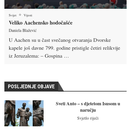
Svijet
Vijesti
Veliko Aachensko hodočašće
Daniela Blažević
U Aachen su u čast svečanog otvaranja Dvorske
kapele još davne 799. godine pristigle četiri relikvije
iz Jeruzalema: – Gospina …
POSLJEDNJE OBJAVE
Sveti Anto – s djetetom Isusom u
naručju
Svjetlo riječi