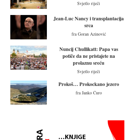
Svjetlo riječi
Jean-Luc Nancy i transplantacija
srca
fra Goran Azinović
Nuncij Chullikatt: Papa vas
potiče da ne pristajete na
prolaznu sreću
Svjetlo riječi
Prokoš… Prokockano jezero
fra Janko Ćuro