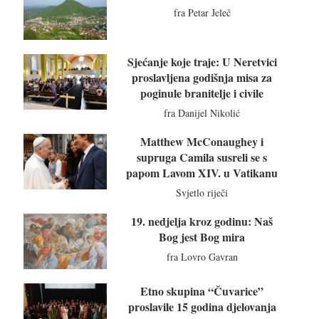
fra Petar Jeleč
Sjećanje koje traje: U Neretvici
proslavljena godišnja misa za
poginule branitelje i civile
fra Danijel Nikolić
Matthew McConaughey i
supruga Camila susreli se s
papom Lavom XIV. u Vatikanu
Svjetlo riječi
19. nedjelja kroz godinu: Naš
Bog jest Bog mira
fra Lovro Gavran
Etno skupina “Čuvarice”
proslavile 15 godina djelovanja