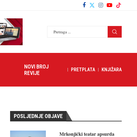
NOVI BROJ
PRETPLATA
KNJIŽARA
REVIJE
POSLJEDNJE OBJAVE
Mrkonjićki teatar apsurda