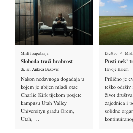
Misli i zapažanja
Društvo
Misl
Sloboda traži hrabrost
Pusti nek’ 
dr. sc. Ankica Baković
Hrvoje Kalem
Nakon nedavnoga događaja u
Prilično je e
kojem je ubijen mladi otac
teško održiv 
Charlie Kirk tijekom posjete
život društva,
kampusu Utah Valley
zajednica i 
Universityu gradu Orem,
solidne organ
Utah, …
kontinuiran