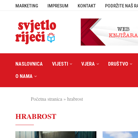
MARKETING
IMPRESUM
KONTAKT
PODRŽITE NAŠ R
NASLOVNICA
VIJESTI
VJERA
DRUŠTVO
O NAMA
Početna stranica
»
hrabrost
HRABROST