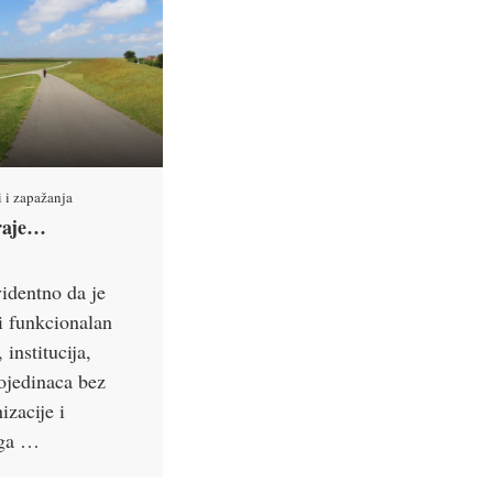
i i zapažanja
traje…
videntno da je
i funkcionalan
 institucija,
pojedinaca bez
izacije i
oga …