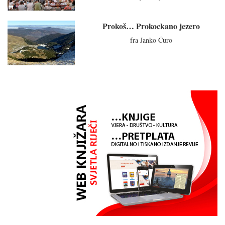
Prokoš… Prokockano jezero
fra Janko Ćuro