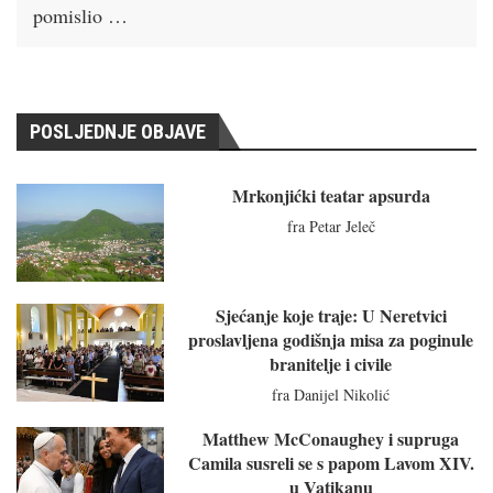
pomislio …
POSLJEDNJE OBJAVE
Mrkonjićki teatar apsurda
fra Petar Jeleč
Sjećanje koje traje: U Neretvici
proslavljena godišnja misa za poginule
branitelje i civile
fra Danijel Nikolić
Matthew McConaughey i supruga
Camila susreli se s papom Lavom XIV.
u Vatikanu