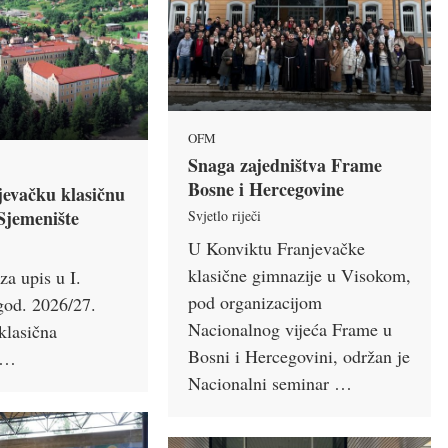
OFM
Snaga zajedništva Frame
Bosne i Hercegovine
jevačku klasičnu
 Sjemenište
Svjetlo riječi
U Konviktu Franjevačke
klasične gimnazije u Visokom,
jza upis u I.
pod organizacijom
 god. 2026/27.
Nacionalnog vijeća Frame u
klasična
Bosni i Hercegovini, održan je
e …
Nacionalni seminar …