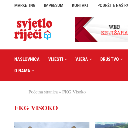
MARKETING
IMPRESUM
KONTAKT
PODRŽITE NAŠ R
NASLOVNICA
VIJESTI
VJERA
DRUŠTVO
O NAMA
Početna stranica
»
FKG Visoko
FKG VISOKO