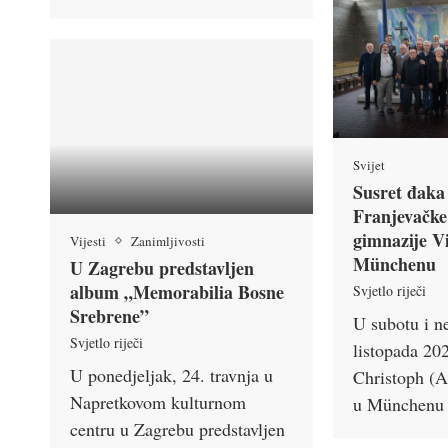
Svijet
Susret đaka 
Franjevačke
gimnazije V
Vijesti
Zanimljivosti
Münchenu
U Zagrebu predstavljen
album „Memorabilia Bosne
Svjetlo riječi
Srebrene”
U subotu i ne
Svjetlo riječi
listopada 202
U ponedjeljak, 24. travnja u
Christoph (
Napretkovom kulturnom
u Münchenu 
centru u Zagrebu predstavljen