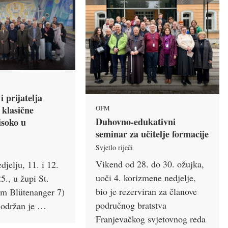
i prijatelja
OFM
 klasične
Duhovno-edukativni
isoko u
seminar za učitelje formacije
Svjetlo riječi
Vikend od 28. do 30. ožujka,
djelju, 11. i 12.
uoči 4. korizmene nedjelje,
5., u župi St.
bio je rezerviran za članove
Am Blütenanger 7)
područnog bratstva
održan je …
Franjevačkog svjetovnog reda