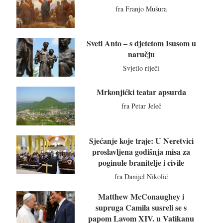
fra Franjo Mušura
Sveti Anto – s djetetom Isusom u
naručju
Svjetlo riječi
Mrkonjićki teatar apsurda
fra Petar Jeleč
Sjećanje koje traje: U Neretvici
proslavljena godišnja misa za
poginule branitelje i civile
fra Danijel Nikolić
Matthew McConaughey i
supruga Camila susreli se s
papom Lavom XIV. u Vatikanu