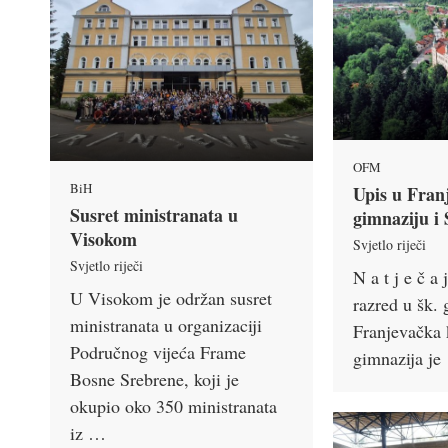
OFM
BiH
Upis u Fran
Susret ministranata u
gimnaziju i
Visokom
Svjetlo riječi
Svjetlo riječi
N a t j e č a 
U Visokom je održan susret
razred u šk.
ministranata u organizaciji
Franjevačka 
Područnog vijeća Frame
gimnazija j
Bosne Srebrene, koji je
okupio oko 350 ministranata
iz …