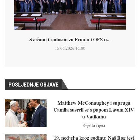
Svečano i radosno za Framu i OFS u...
15.06.2026 16:00
POSLJEDNJE OBJAVE
Matthew McConaughey i supruga
Camila susreli se s papom Lavom XIV.
u Vatikanu
Svjetlo riječi
19. nedjelja kroz godinu: Naš Bog jest