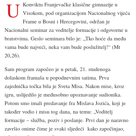
U
Konviktu Franjevačke klasične gimnazije u
Visokom, pod organizacijom Nacionalnog vijeća
Frame u Bosni i Hercegovini, održan je
Nacionalni seminar za voditelje formacije i odgovorne u
bratstvima. Geslo seminara bilo je: „Tko hoće da među
vama bude najveći, neka vam bude poslužitelj!“ (Mt
20,26).
Sam program započeo je u petak, 21. studenoga
dolaskom framaša u popodnevnim satima. Prva
zajednička točka bila je Sveta Misa. Nakon mise, kroz
igru, uslijedilo je međusobno upoznavanje sudionika.
Potom smo imali predavanje fra Mislava Jozića, koji je
također vodio i misu tog dana, na temu: „Voditelj
formacije – služba, poziv i poslanje. Prvi dan je naravno
završio onime čime je svaki sljedeći kako započinjao,