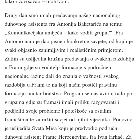
tako i završavao – molitvom.
Drugi dan smo imali predavanje našeg nacionalnog
duhovnog asistenta fra Antonija Baketarića na temu:
„Komunikacijska umijeća – kako voditi grupu?“. Fra
Antonio nam je dao jasne i konkretne savjete, od kojih je
svaki objasnio zanimljivim i realističnim primjerom.
Zatim su uslijedila kružna predavanja o svakom razdoblju
u Frami gdje su voditelji formacije s područne i
nacionalne razine dali do znanja o važnosti svakog
razdoblja u Frami te na koji način postići pravilnu
formaciju unutar bratstva. Program se nastavio u radu po
grupama gdje su framaši imali priliku razgovarati i
podijeliti svoje probleme i poteškoće sa ostalim
framašima te zatražiti savjet od njih i vijećnika. Ponovno
je uslijedila Sveta Misa koju je predvodio područni
duhovni asistent Frame Hercegovina, fra Ivan Hrkać. Za