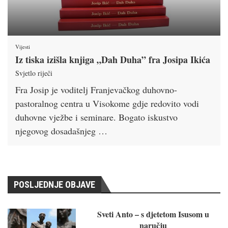
Vijesti
Iz tiska izišla knjiga „Dah Duha” fra Josipa Ikića
Svjetlo riječi
Fra Josip je voditelj Franjevačkog duhovno-
pastoralnog centra u Visokome gdje redovito vodi
duhovne vježbe i seminare. Bogato iskustvo
njegovog dosadašnjeg …
POSLJEDNJE OBJAVE
Sveti Anto – s djetetom Isusom u
naručju