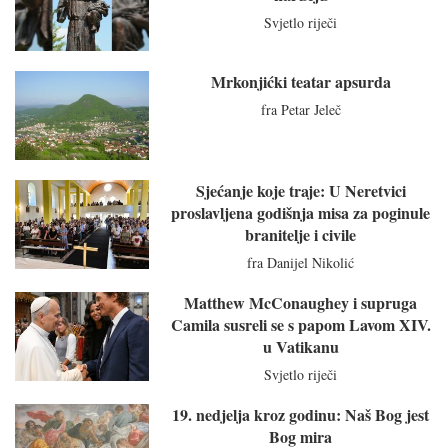
Svjetlo riječi
Mrkonjićki teatar apsurda
fra Petar Jeleč
Sjećanje koje traje: U Neretvici
proslavljena godišnja misa za poginule
branitelje i civile
fra Danijel Nikolić
Matthew McConaughey i supruga
Camila susreli se s papom Lavom XIV.
u Vatikanu
Svjetlo riječi
19. nedjelja kroz godinu: Naš Bog jest
Bog mira