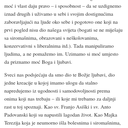
moć i vlast daju pravo – i sposobnost – da se uzdignemo
iznad drugih i uživamo u sebi i svojim dostignućima
zaboravljajući na ljude oko sebe i pogotovo one koji na
prvi pogled nisu dio našega svijeta (bogati se ne miješaju
sa siromašnima, obrazovani s neškolovanima,
konzervativni s liberalnima itd.). Tada manipuliramo
ljudima, a ne pomažemo im. Uzimamo si moć umjesto
da priznamo moć Boga i ljubavi.
Sveci nas podsjećaju da smo dio te Božje ljubavi, dio
jedne kreacije u kojoj imamo ulogu da stalno
napredujemo iz ugodnosti i samodovoljnosti prema
onima koji nas trebaju – ili koje mi trebamo za daljnji
rast u toj spoznaji. Kao sv. Franjo Asiški i sv. Anto
Padovanski koji su napustili lagodan život. Kao Majka
Terezija koja je neumorno išla bolesnima i siromašnima,