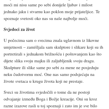
moći mi nisu same po sebi donijele ljubav i milost
jednako jaku i stvarnu kao poklon moje prijateljice. Te
spoznaje svetosti oko nas su naše najbolje moći.
Svjedoci za život
U počecima sam o svecima znala uglavnom iz likovne
umjetnosti – zamišljala sam skulptore i slikare koji su ih
portretirali s jednakom brižnošću i poštovanjem kao što
dijete slika svoju majku ili zaljubljenik svoju dragu.
Skulpture ili slike same po sebi za mene ne posjeduju
neku čudotvornu moć. One nas samo podsjećaju na
živote svetaca u krugu života koji ne prestaje.
Sveci su životima svjedočili o tome da ne postoji
odvajanje između Boga i Božje kreacije. Oni su kroz
razne izazove rasli u toj spoznaji i zato im je sve bilo