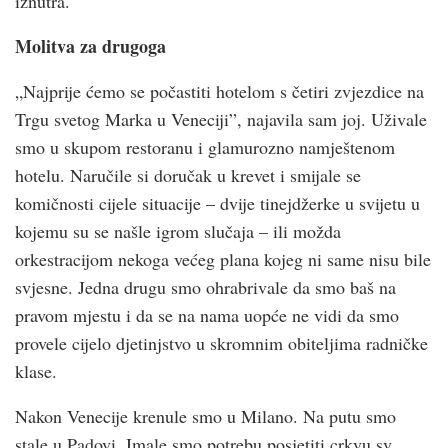
iznutra.
Molitva za drugoga
„Najprije ćemo se počastiti hotelom s četiri zvjezdice na
Trgu svetog Marka u Veneciji”, najavila sam joj. Uživale
smo u skupom restoranu i glamurozno namještenom
hotelu. Naručile si doručak u krevet i smijale se
komičnosti cijele situacije – dvije tinejdžerke u svijetu u
kojemu su se našle igrom slučaja – ili možda
orkestracijom nekoga većeg plana kojeg ni same nisu bile
svjesne. Jedna drugu smo ohrabrivale da smo baš na
pravom mjestu i da se na nama uopće ne vidi da smo
provele cijelo djetinjstvo u skromnim obiteljima radničke
klase.
Nakon Venecije krenule smo u Milano. Na putu smo
stale u Padovi. Imale smo potrebu posjetiti crkvu sv.