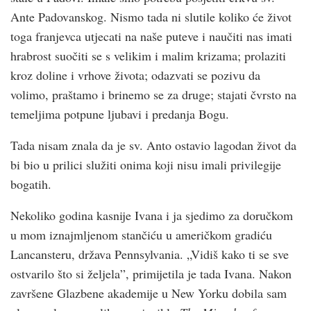
Ante Padovanskog. Nismo tada ni slutile koliko će život
toga franjevca utjecati na naše puteve i naučiti nas imati
hrabrost suočiti se s velikim i malim krizama; prolaziti
kroz doline i vrhove života; odazvati se pozivu da
volimo, praštamo i brinemo se za druge; stajati čvrsto na
temeljima potpune ljubavi i predanja Bogu.
Tada nisam znala da je sv. Anto ostavio lagodan život da
bi bio u prilici služiti onima koji nisu imali privilegije
bogatih.
Nekoliko godina kasnije Ivana i ja sjedimo za doručkom
u mom iznajmljenom stančiću u američkom gradiću
Lancansteru, država Pennsylvania. „Vidiš kako ti se sve
ostvarilo što si željela”, primijetila je tada Ivana. Nakon
završene Glazbene akademije u New Yorku dobila sam