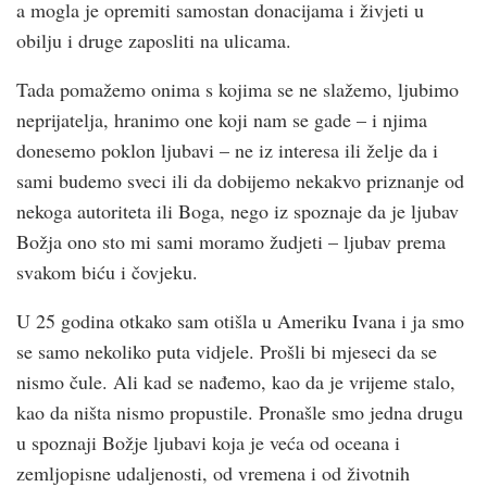
a mogla je opremiti samostan donacijama i živjeti u
obilju i druge zaposliti na ulicama.
Tada pomažemo onima s kojima se ne slažemo, ljubimo
neprijatelja, hranimo one koji nam se gade – i njima
donesemo poklon ljubavi – ne iz interesa ili želje da i
sami budemo sveci ili da dobijemo nekakvo priznanje od
nekoga autoriteta ili Boga, nego iz spoznaje da je ljubav
Božja ono sto mi sami moramo žudjeti – ljubav prema
svakom biću i čovjeku.
U 25 godina otkako sam otišla u Ameriku Ivana i ja smo
se samo nekoliko puta vidjele. Prošli bi mjeseci da se
nismo čule. Ali kad se nađemo, kao da je vrijeme stalo,
kao da ništa nismo propustile. Pronašle smo jedna drugu
u spoznaji Božje ljubavi koja je veća od oceana i
zemljopisne udaljenosti, od vremena i od životnih