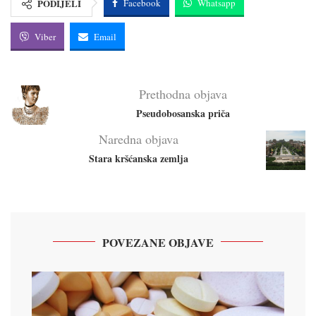
PODIJELI
Facebook
Whatsapp
Viber
Email
Prethodna objava
Pseudobosanska priča
Naredna objava
Stara kršćanska zemlja
POVEZANE OBJAVE