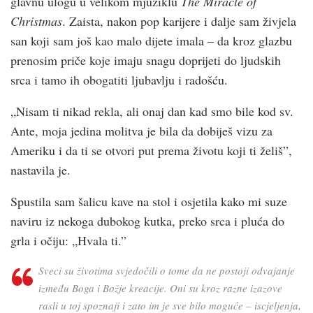
glavnu ulogu u velikom mjuziklu
The Miracle of
Christmas
. Zaista, nakon pop karijere i dalje sam živjela
san koji sam još kao malo dijete imala – da kroz glazbu
prenosim priče koje imaju snagu doprijeti do ljudskih
srca i tamo ih obogatiti ljubavlju i radošću.
„Nisam ti nikad rekla, ali onaj dan kad smo bile kod sv.
Ante, moja jedina molitva je bila da dobiješ vizu za
Ameriku i da ti se otvori put prema životu koji ti želiš”,
nastavila je.
Spustila sam šalicu kave na stol i osjetila kako mi suze
naviru iz nekoga dubokog kutka, preko srca i pluća do
grla i očiju: „Hvala ti.”
Sveci su životima svjedočili o tome da ne postoji odvajanje
između Boga i Božje kreacije. Oni su kroz razne izazove
rasli u toj spoznaji i zato im je sve bilo moguće – iscjeljenja,