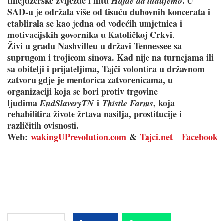
tinejdžerske zvijezde i hitu
. U
Hajde da ludujemo
SAD-u je održala više od tisuću duhovnih koncerata i
etablirala se kao jedna od vodećih umjetnica i
motivacijskih govornika u Katoličkoj Crkvi.
Živi u gradu Nashvilleu u državi Tennessee sa
suprugom i trojicom sinova. Kad nije na turnejama ili
sa obitelji i prijateljima, Tajči volontira u državnom
zatvoru gdje je mentorica zatvorenicama, u
organizaciji koja se bori protiv trgovine
ljudima
i
, koja
EndSlaveryTN
Thistle Farms
rehabilitira živote žrtava nasilja, prostitucije i
različitih ovisnosti.
Web:
wakingUPrevolution.com
&
Tajci.net
Facebook