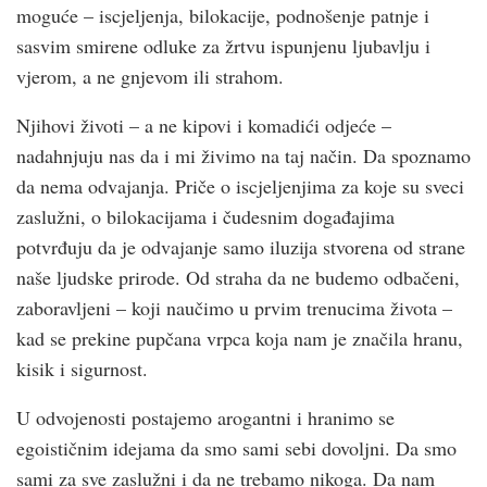
moguće – iscjeljenja, bilokacije, podnošenje patnje i
sasvim smirene odluke za žrtvu ispunjenu ljubavlju i
vjerom, a ne gnjevom ili strahom.
Njihovi životi – a ne kipovi i komadići odjeće –
nadahnjuju nas da i mi živimo na taj način. Da spoznamo
da nema odvajanja. Priče o iscjeljenjima za koje su sveci
zaslužni, o bilokacijama i čudesnim događajima
potvrđuju da je odvajanje samo iluzija stvorena od strane
naše ljudske prirode. Od straha da ne budemo odbačeni,
zaboravljeni – koji naučimo u prvim trenucima života –
kad se prekine pupčana vrpca koja nam je značila hranu,
kisik i sigurnost.
U odvojenosti postajemo arogantni i hranimo se
egoističnim idejama da smo sami sebi dovoljni. Da smo
sami za sve zaslužni i da ne trebamo nikoga. Da nam