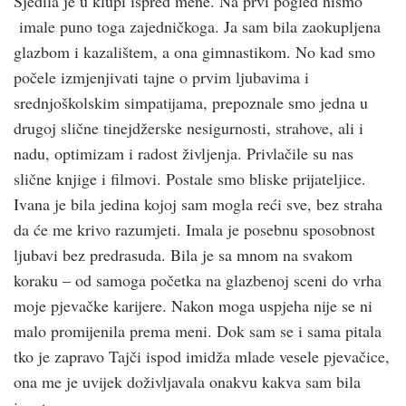
Sjedila je u klupi ispred mene. Na prvi pogled nismo
imale puno toga zajedničkoga. Ja sam bila zaokupljena
glazbom i kazalištem, a ona gimnastikom. No kad smo
počele izmjenjivati tajne o prvim ljubavima i
srednjoškolskim simpatijama, prepoznale smo jedna u
drugoj slične tinejdžerske nesigurnosti, strahove, ali i
nadu, optimizam i radost življenja. Privlačile su nas
slične knjige i filmovi. Postale smo bliske prijateljice.
Ivana je bila jedina kojoj sam mogla reći sve, bez straha
da će me krivo razumjeti. Imala je posebnu sposobnost
ljubavi bez predrasuda. Bila je sa mnom na svakom
koraku – od samoga početka na glazbenoj sceni do vrha
moje pjevačke karijere. Nakon moga uspjeha nije se ni
malo promijenila prema meni. Dok sam se i sama pitala
tko je zapravo Tajči ispod imidža mlade vesele pjevačice,
ona me je uvijek doživljavala onakvu kakva sam bila