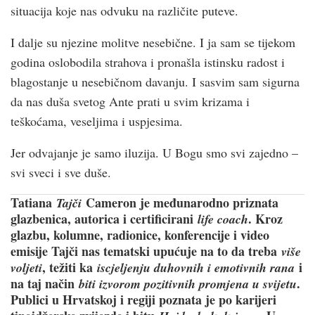
situacija koje nas odvuku na različite puteve.
I dalje su njezine molitve nesebične. I ja sam se tijekom
godina oslobodila strahova i pronašla istinsku radost i
blagostanje u nesebičnom davanju. I sasvim sam sigurna
da nas duša svetog Ante prati u svim krizama i
teškoćama, veseljima i uspjesima.
Jer odvajanje je samo iluzija. U Bogu smo svi zajedno –
svi sveci i sve duše.
Tatiana
Cameron je međunarodno priznata
Tajči
glazbenica, autorica i certificirani
. Kroz
life coach
glazbu, kolumne, radionice, konferencije i video
emisije Tajči nas tematski upućuje na to da treba
više
, težiti ka
i
voljeti
iscjeljenju duhovnih i emotivnih rana
na taj način
.
biti izvorom pozitivnih promjena u svijetu
Publici u Hrvatskoj i regiji poznata je po karijeri