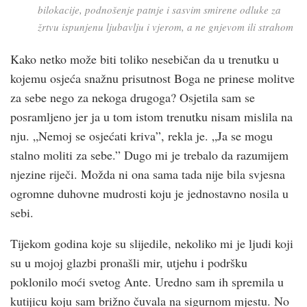
bilokacije, podnošenje patnje i sasvim smirene odluke za
žrtvu ispunjenu ljubavlju i vjerom, a ne gnjevom ili strahom
Kako netko može biti toliko nesebičan da u trenutku u
kojemu osjeća snažnu prisutnost Boga ne prinese molitve
za sebe nego za nekoga drugoga? Osjetila sam se
posramljeno jer ja u tom istom trenutku nisam mislila na
nju. „Nemoj se osjećati kriva”, rekla je. „Ja se mogu
stalno moliti za sebe.” Dugo mi je trebalo da razumijem
njezine riječi. Možda ni ona sama tada nije bila svjesna
ogromne duhovne mudrosti koju je jednostavno nosila u
sebi.
Tijekom godina koje su slijedile, nekoliko mi je ljudi koji
su u mojoj glazbi pronašli mir, utjehu i podršku
poklonilo moći svetog Ante. Uredno sam ih spremila u
kutijicu koju sam brižno čuvala na sigurnom mjestu. No