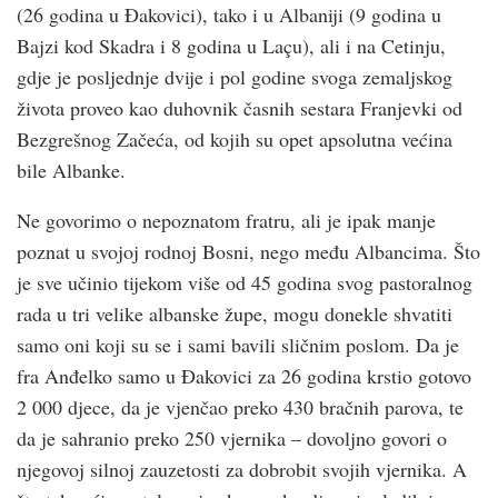
(26 godina u Đakovici), tako i u Albaniji (9 godina u
Bajzi kod Skadra i 8 godina u Laçu), ali i na Cetinju,
gdje je posljednje dvije i pol godine svoga zemaljskog
života proveo kao duhovnik časnih sestara Franjevki od
Bezgrešnog Začeća, od kojih su opet apsolutna većina
bile Albanke.
Ne govorimo o nepoznatom fratru, ali je ipak manje
poznat u svojoj rodnoj Bosni, nego među Albancima. Što
je sve učinio tijekom više od 45 godina svog pastoralnog
rada u tri velike albanske župe, mogu donekle shvatiti
samo oni koji su se i sami bavili sličnim poslom. Da je
fra Anđelko samo u Đakovici za 26 godina krstio gotovo
2 000 djece, da je vjenčao preko 430 bračnih parova, te
da je sahranio preko 250 vjernika – dovoljno govori o
njegovoj silnoj zauzetosti za dobrobit svojih vjernika. A