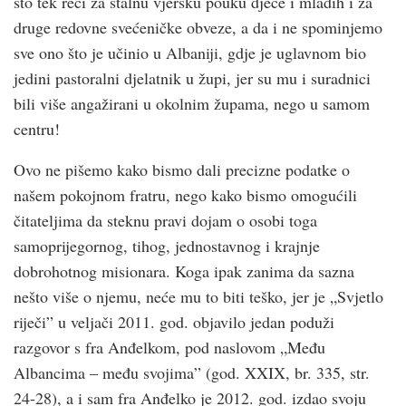
što tek reći za stalnu vjersku pouku djece i mladih i za
druge redovne svećeničke obveze, a da i ne spominjemo
sve ono što je učinio u Albaniji, gdje je uglavnom bio
jedini pastoralni djelatnik u župi, jer su mu i suradnici
bili više angažirani u okolnim župama, nego u samom
centru!
Ovo ne pišemo kako bismo dali precizne podatke o
našem pokojnom fratru, nego kako bismo omogućili
čitateljima da steknu pravi dojam o osobi toga
samoprijegornog, tihog, jednostavnog i krajnje
dobrohotnog misionara. Koga ipak zanima da sazna
nešto više o njemu, neće mu to biti teško, jer je „Svjetlo
riječi” u veljači 2011. god. objavilo jedan poduži
razgovor s fra Anđelkom, pod naslovom „Među
Albancima – među svojima” (god. XXIX, br. 335, str.
24-28), a i sam fra Anđelko je 2012. god. izdao svoju