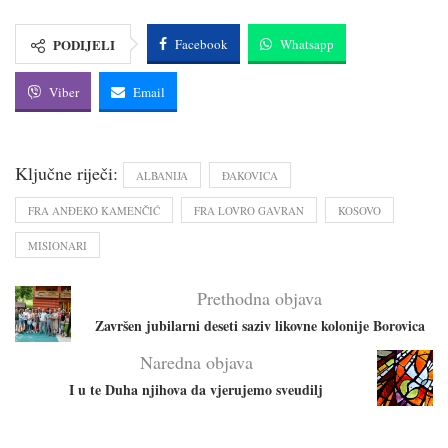
PODIJELI
Facebook
Whatsapp
Viber
Email
Ključne riječi:
ALBANIJA
ĐAKOVICA
FRA ANĐEKO KAMENČIĆ
FRA LOVRO GAVRAN
KOSOVO
MISIONARI
Prethodna objava
Završen jubilarni deseti saziv likovne kolonije Borovica
Naredna objava
I u te Duha njihova da vjerujemo sveudilj