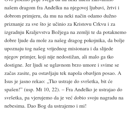
našem dragom fra Anđelku na njegovoj ljubavi, žrtvi i
dobrom primjeru, da mu na neki način odamo dužno
priznanje za sve što je učinio za Kristovu Crkvu i za
izgradnju Kraljevstva Božjega na zemlji te da potaknemo
dobre ljude da mole za našeg dragog pokojnika, da bolje
upoznaju tog našeg vrijednog misionara i da slijede
njegov primjer, koji nije nedostižan, ali malo ga tko
dostigne. Jer ljudi se uglavnom brzo umore i svime se
začas zasite, pa ostavljaju tek napola obavljen posao. A
Isus je jasno rekao: „Tko ustraje do svršetka, bit će
spašen!” (usp. Mt 10, 22). – Fra Anđelko je ustrajao do
svršetka, pa vjerujemo da je već dobio svoju nagradu na
nebesima. Dao Bog da ustrajemo i mi!