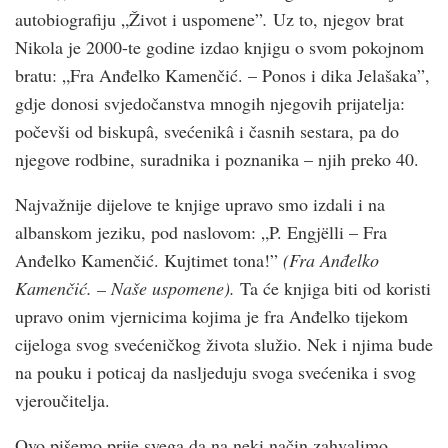
autobiografiju „Život i uspomene”
.
Uz to, njegov brat
Nikola je 2000-te godine izdao knjigu o svom pokojnom
bratu: „Fra Anđelko Kamenčić. – Ponos i dika Jelašaka”,
gdje donosi svjedočanstva mnogih njegovih prijatelja:
počevši od biskupâ, svećenikâ i časnih sestara, pa do
njegove rodbine, suradnika i poznanika – njih preko 40.
Najvažnije dijelove te knjige upravo smo izdali i na
albanskom jeziku, pod naslovom: „P. Engjëlli – Fra
Anđelko Kamenčić. Kujtimet tona!”
(Fra Anđelko
Kamenčić. – Naše uspomene).
Ta će knjiga biti od koristi
upravo onim vjernicima kojima je fra Anđelko tijekom
cijeloga svog svećeničkog života služio. Nek i njima bude
na pouku i poticaj da nasljeduju svoga svećenika i svog
vjeroučitelja.
Ovo pišemo prije svega da na neki način zahvalimo