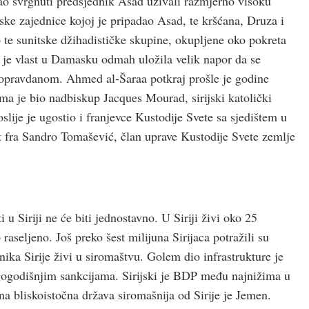
žao svrgnuti predsjednik Asad uživali razmjerno visoku
nske zajednice kojoj je pripadao Asad, te kršćana, Druza i
 te sunitske džihadističke skupine, okupljene oko pokreta
a je vlast u Damasku odmah uložila velik napor da se
eopravdanom. Ahmed al-Šaraa potkraj prošle je godine
a je bio nadbiskup Jacques Mourad, sirijski katolički
lije je ugostio i franjevce Kustodije Svete sa sjedištem u
at fra Sandro Tomašević, član uprave Kustodije Svete zemlje
 u Siriji ne će biti jednostavno. U Siriji živi oko 25
raseljeno. Još preko šest milijuna Sirijaca potražili su
ika Sirije živi u siromaštvu. Golem dio infrastrukture je
ugogodišnjim sankcijama. Sirijski je BDP među najnižima u
na bliskoistočna država siromašnija od Sirije je Jemen.