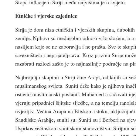
Stopa inflacije u Siriji među najvišima je u svijetu.
Etničke i vjerske zajednice
Sirija je dom niza etničkih i vjerskih skupina, dubokih i
zemlje. Njihovi su međusobni odnosi vrlo složeni, a ti
nasiljem koje se ne zaboravlja i ne prašta. Sve te sku
savezništava i neprijateljstava. Kroz prizmu Sirije mož
razabrati razlozi zašto je to najnasilnije područje na pl
Najbrojniju skupinu u Siriji čine Arapi, od kojih su ve
muslimanskog svijeta. Suniti drže kako je njihova inači
ostavio muslimanski poslanik Muhamed a sačuvali njego
vjeruju pripadnici šijitske sljedbe, a na temelju ranois
uvjerljiv. Većina Arapa na Bliskom istoku, uključujući
Saudijske Arabije, suniti su. Suniti su i Berberi na sj
Usprkos većinskom sunitskom stanovništvu, Sirijom su d