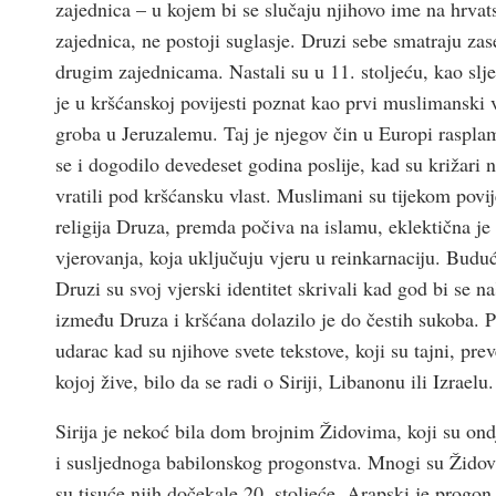
zajednica – u kojem bi se slučaju njihovo ime na hrvat
zajednica, ne postoji suglasje. Druzi sebe smatraju zas
drugim zajednicama. Nastali su u 11. stoljeću, kao slj
je u kršćanskoj povijesti poznat kao prvi muslimanski 
groba u Jeruzalemu. Taj je njegov čin u Europi raspl
se i dogodilo devedeset godina poslije, kad su križari 
vratili pod kršćansku vlast. Muslimani su tijekom povi
religija Druza, premda počiva na islamu, eklektična je
vjerovanja, koja uključuju vjeru u reinkarnaciju. Budu
Druzi su svoj vjerski identitet skrivali kad god bi se na
između Druza i kršćana dolazilo je do čestih sukoba.
udarac kad su njihove svete tekstove, koji su tajni, prev
kojoj žive, bilo da se radi o Siriji, Libanonu ili Izraelu.
Sirija je nekoć bila dom brojnim Židovima, koji su ondj
i susljednoga babilonskog progonstva. Mnogi su Židovi t
su tisuće njih dočekale 20. stoljeće. Arapski je progon