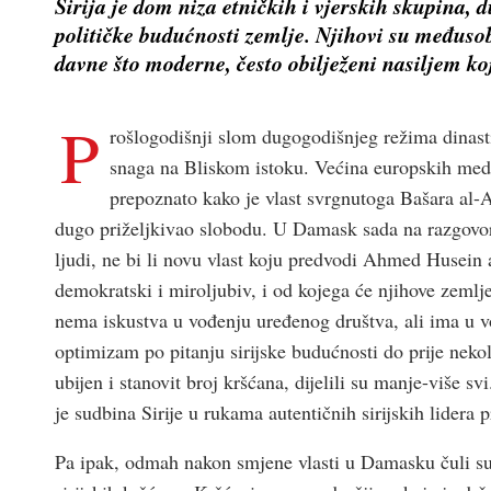
Sirija je dom niza etničkih i vjerskih skupina, du
političke budućnosti zemlje. Njihovi su međusobn
davne što moderne, često obilježeni nasiljem koj
P
rošlogodišnji slom dugogodišnjeg režima dinastij
snaga na Bliskom istoku. Većina europskih medij
prepoznato kako je vlast svrgnutoga Bašara al-As
dugo priželjkivao slobodu. U Damask sada na razgovore
ljudi, ne bi li novu vlast koju predvodi Ahmed Husein a
demokratski i miroljubiv, i od kojega će njihove zemlje 
nema iskustva u vođenju uređenog društva, ali ima u v
optimizam po pitanju sirijske budućnosti do prije nekol
ubijen i stanovit broj kršćana, dijelili su manje-više s
je sudbina Sirije u rukama autentičnih sirijskih lidera 
Pa ipak, odmah nakon smjene vlasti u Damasku čuli su