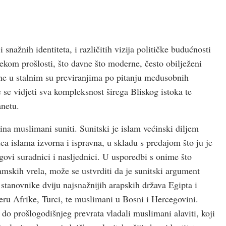
 snažnih identiteta, i različitih vizija političke budućnosti
jekom prošlosti, što davne što moderne, često obilježeni
pine u stalnim su previranjima po pitanju međusobnih
e se vidjeti sva kompleksnost širega Bliskog istoka te
anetu.
ćina muslimani suniti. Sunitski je islam većinski diljem
ca islama izvorna i ispravna, u skladu s predajom što ju je
vi suradnici i nasljednici. U usporedbi s onime što
lamskih vrela, može se ustvrditi da je sunitski argument
 stanovnike dviju najsnažnijih arapskih država Egipta i
everu Afrike, Turci, te muslimani u Bosni i Hercegovini.
o prošlogodišnjeg prevrata vladali muslimani alaviti, koji