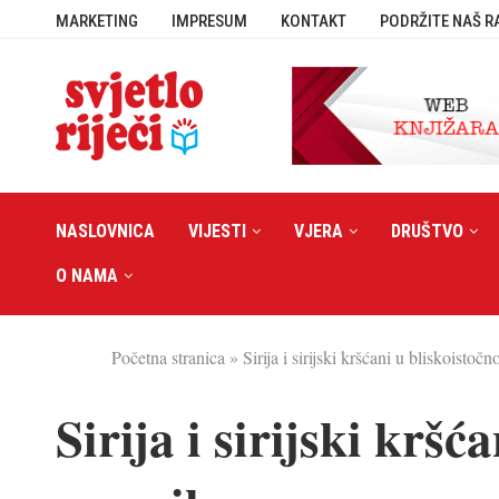
MARKETING
IMPRESUM
KONTAKT
PODRŽITE NAŠ R
NASLOVNICA
VIJESTI
VJERA
DRUŠTVO
O NAMA
Početna stranica
»
Sirija i sirijski kršćani u bliskoisto
Sirija i sirijski krš