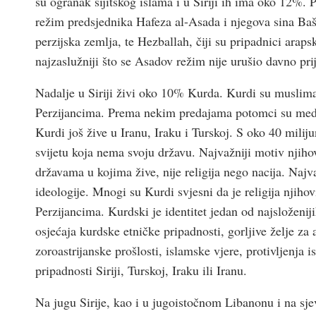
su ogranak šijitskog islama i u Siriji ih ima oko 12%. P
režim predsjednika Hafeza al-Asada i njegova sina Baša
perzijska zemlja, te Hezballah, čiji su pripadnici araps
najzaslužniji što se Asadov režim nije urušio davno pri
Nadalje u Siriji živi oko 10% Kurda. Kurdi su muslimani
Perzijancima. Prema nekim predajama potomci su medijs
Kurdi još žive u Iranu, Iraku i Turskoj. S oko 40 milij
svijetu koja nema svoju državu. Najvažniji motiv njihov
državama u kojima žive, nije religija nego nacija. Najv
ideologije. Mnogi su Kurdi svjesni da je religija njiho
Perzijancima. Kurdski je identitet jedan od najsloženi
osjećaja kurdske etničke pripadnosti, gorljive želje za
zoroastrijanske prošlosti, islamske vjere, protivljenj
pripadnosti Siriji, Turskoj, Iraku ili Iranu.
Na jugu Sirije, kao i u jugoistočnom Libanonu i na sje