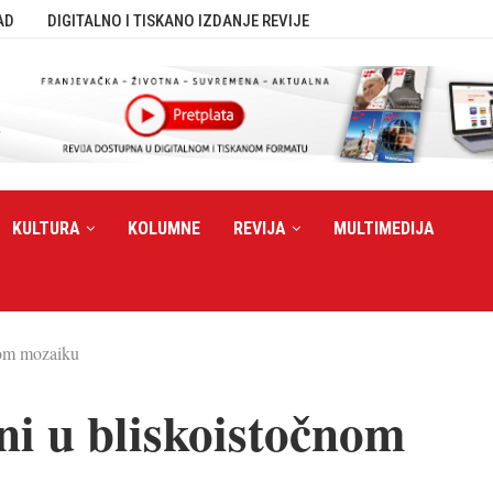
AD
DIGITALNO I TISKANO IZDANJE REVIJE
KULTURA
KOLUMNE
REVIJA
MULTIMEDIJA
čnom mozaiku
ćani u bliskoistočnom