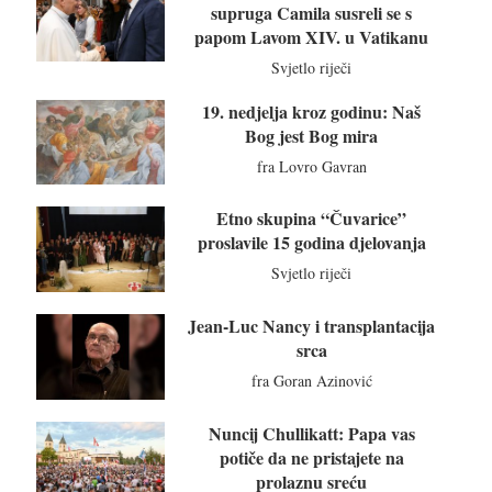
supruga Camila susreli se s
papom Lavom XIV. u Vatikanu
Svjetlo riječi
19. nedjelja kroz godinu: Naš
Bog jest Bog mira
fra Lovro Gavran
Etno skupina “Čuvarice”
proslavile 15 godina djelovanja
Svjetlo riječi
Jean-Luc Nancy i transplantacija
srca
fra Goran Azinović
Nuncij Chullikatt: Papa vas
potiče da ne pristajete na
prolaznu sreću