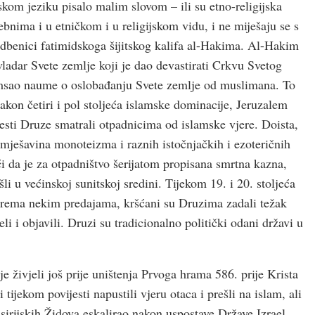
skom jeziku pisalo malim slovom – ili su etno-religijska
ebnima i u etničkom i u religijskom vidu, i ne miješaju se s
edbenici fatimidskoga šijitskog kalifa al-Hakima. Al-Hakim
vladar Svete zemlje koji je dao devastirati Crkvu Svetog
amsao naume o oslobađanju Svete zemlje od muslimana. To
nakon četiri i pol stoljeća islamske dominacije, Jeruzalem
jesti Druze smatrali otpadnicima od islamske vjere. Doista,
 mješavina monoteizma i raznih istočnjačkih i ezoteričnih
ći da je za otpadništvo šerijatom propisana smrtna kazna,
šli u većinskoj sunitskoj sredini. Tijekom 19. i 20. stoljeća
 Prema nekim predajama, kršćani su Druzima zadali težak
eli i objavili. Druzi su tradicionalno politički odani državi u
e živjeli još prije uništenja Prvoga hrama 586. prije Krista
ijekom povijesti napustili vjeru otaca i prešli na islam, ali
 sirijskih Židova eskalirao nakon uspostave Države Izrael