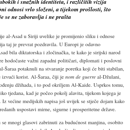
bokih i snažnih identiteta, i različitih vizija
i odnosi vrlo složeni, a tijekom prošlosti, što
e se ne zaboravlja i ne prašta
e al-Asad u Siriji uvelike je promijenio sliku i odnose
a taj je prevrat pozdravila. U Europi je odavno
ad bila diktatorska i zločinačka, te kako je sirijski narod
 hodočaste važni zapadni političari, diplomati i poslovni
l-Šaraa potaknuli na stvaranje poretka koji će biti stabilan,
izvući korist. Al-Šaraa, čiji je
nom de guerre
al-Džulani,
ođenju džihada, i to pod okriljem Al-Kaide. Usprkos tomu,
iko tjedana, kad je počeo pokolj alavita, tijekom kojega je
vi. Iz većine medijskih napisa još uvijek se stječe dojam kako
predanih uspostavi mirne, sigurne i prosperitetne države.
 se mnogi glasovi zabrinuti za budućnost manjina, osobito