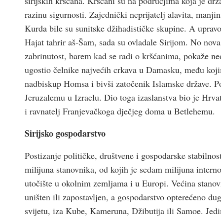
sirijskih kršćana. Kršćani su na područjima koja je dr
razinu sigurnosti. Zajednički neprijatelj alavita, manji
Kurda bile su sunitske džihadističke skupine. A upravo
Hajat tahrir aš-Šam, sada su ovladale Sirijom. No nov
zabrinutost, barem kad se radi o kršćanima, pokaže n
ugostio čelnike najvećih crkava u Damasku, među kojim
nadbiskup Homsa i bivši zatočenik Islamske države. Pos
Jeruzalemu u Izraelu. Dio toga izaslanstva bio je Hrv
i ravnatelj Franjevačkoga dječjeg doma u Betlehemu.
Sirijsko gospodarstvo
Postizanje političke, društvene i gospodarske stabilnosti
milijuna stanovnika, od kojih je sedam milijuna interno 
utočište u okolnim zemljama i u Europi. Većina stanovn
uništen ili zapostavljen, a gospodarstvo opterećeno d
svijetu, iza Kube, Kameruna, Džibutija ili Samoe. Jedi