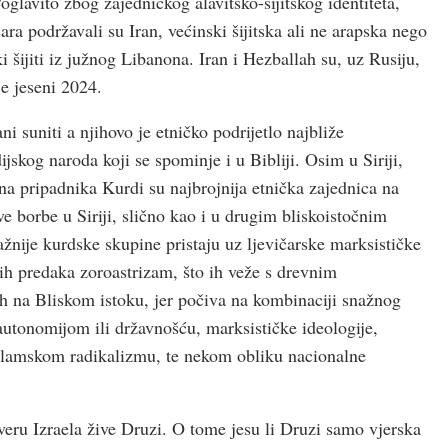
oglavito zbog zajedničkog alavitsko-šijitskog identiteta,
ra podržavali su Iran, većinski šijitska ali ne arapska nego
ki šijiti iz južnog Libanona. Iran i Hezballah su, uz Rusiju,
je jeseni 2024.
 suniti a njihovo je etničko podrijetlo najbliže
kog naroda koji se spominje i u Bibliji. Osim u Siriji,
una pripadnika Kurdi su najbrojnija etnička zajednica na
e borbe u Siriji, slično kao i u drugim bliskoistočnim
ažnije kurdske skupine pristaju uz ljevičarske marksističke
vih predaka zoroastrizam, što ih veže s drevnim
jih na Bliskom istoku, jer počiva na kombinaciji snažnog
 autonomijom ili državnošću, marksističke ideologije,
a islamskom radikalizmu, te nekom obliku nacionalne
veru Izraela žive Druzi. O tome jesu li Druzi samo vjerska