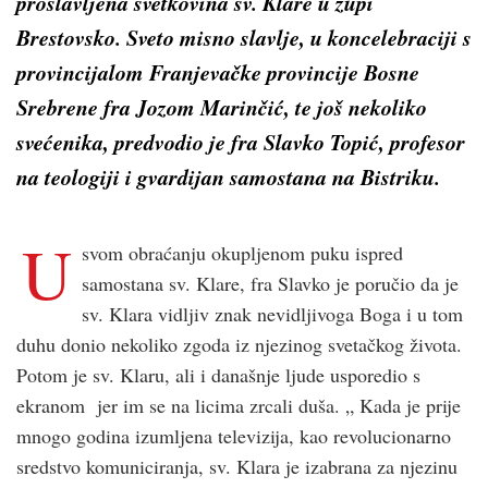
proslavljena svetkovina sv. Klare u župi
Brestovsko. Sveto misno slavlje, u koncelebraciji s
provincijalom Franjevačke provincije Bosne
Srebrene fra Jozom Marinčić, te još nekoliko
svećenika, predvodio je fra Slavko Topić, profesor
na teologiji i gvardijan samostana na Bistriku.
U
svom obraćanju okupljenom puku ispred
samostana sv. Klare, fra Slavko je poručio da je
sv. Klara vidljiv znak nevidljivoga Boga i u tom
duhu donio nekoliko zgoda iz njezinog svetačkog života.
Potom je sv. Klaru, ali i današnje ljude usporedio s
ekranom jer im se na licima zrcali duša. „ Kada je prije
mnogo godina izumljena televizija, kao revolucionarno
sredstvo komuniciranja, sv. Klara je izabrana za njezinu