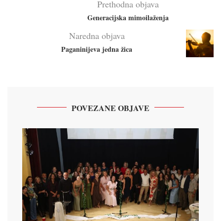
Prethodna objava
Generacijska mimoilaženja
Naredna objava
Paganinijeva jedna žica
POVEZANE OBJAVE