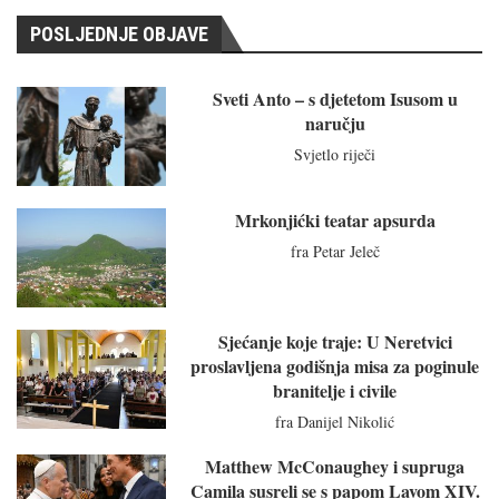
POSLJEDNJE OBJAVE
Sveti Anto – s djetetom Isusom u
naručju
Svjetlo riječi
Mrkonjićki teatar apsurda
fra Petar Jeleč
Sjećanje koje traje: U Neretvici
proslavljena godišnja misa za poginule
branitelje i civile
fra Danijel Nikolić
Matthew McConaughey i supruga
Camila susreli se s papom Lavom XIV.