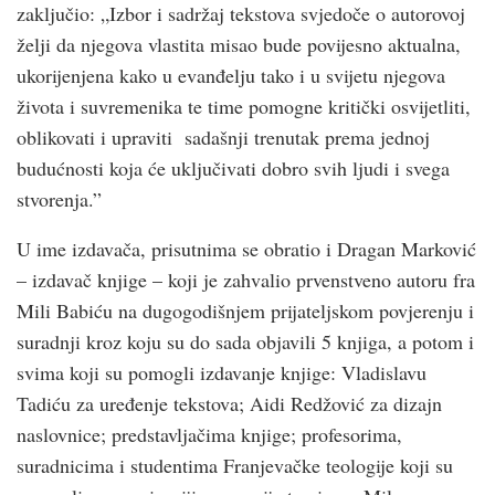
zaključio: „Izbor i sadržaj tekstova svjedoče o autorovoj
želji da njegova vlastita misao bude povijesno aktualna,
ukorijenjena kako u evanđelju tako i u svijetu njegova
života i suvremenika te time pomogne kritički osvijetliti,
oblikovati i upraviti sadašnji trenutak prema jednoj
budućnosti koja će uključivati dobro svih ljudi i svega
stvorenja.”
U ime izdavača, prisutnima se obratio i Dragan Marković
– izdavač knjige – koji je zahvalio prvenstveno autoru fra
Mili Babiću na dugogodišnjem prijateljskom povjerenju i
suradnji kroz koju su do sada objavili 5 knjiga, a potom i
svima koji su pomogli izdavanje knjige: Vladislavu
Tadiću za uređenje tekstova; Aidi Redžović za dizajn
naslovnice; predstavljačima knjige; profesorima,
suradnicima i studentima Franjevačke teologije koji su