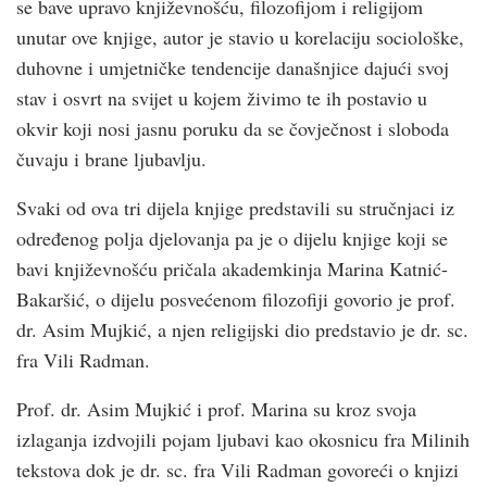
se bave upravo književnošću, filozofijom i religijom
unutar ove knjige, autor je stavio u korelaciju sociološke,
duhovne i umjetničke tendencije današnjice dajući svoj
stav i osvrt na svijet u kojem živimo te ih postavio u
okvir koji nosi jasnu poruku da se čovječnost i sloboda
čuvaju i brane ljubavlju.
Svaki od ova tri dijela knjige predstavili su stručnjaci iz
određenog polja djelovanja pa je o dijelu knjige koji se
bavi književnošću pričala akademkinja Marina Katnić-
Bakaršić, o dijelu posvećenom filozofiji govorio je prof.
dr. Asim Mujkić, a njen religijski dio predstavio je dr. sc.
fra Vili Radman.
Prof. dr. Asim Mujkić i prof. Marina su kroz svoja
izlaganja izdvojili pojam ljubavi kao okosnicu fra Milinih
tekstova dok je dr. sc. fra Vili Radman govoreći o knjizi