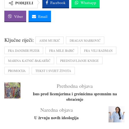
PODIJELI
Facebook
Whatsapp
Viber
Email
Ključne riječi:
ASIM MUJKIĆ
DRAGAN MARKOVIĆ
FRA DANIMIR PEZER
FRA MILE BABIĆ
FRA VILI RADMAN
MARINA KATNIĆ-BAKARŠIĆ
PREDSTAVLJANJE KNJIGE
PROMOCIJA
TEKST I SVIJET ŽIVOTA
Prethodna objava
Isus pred licemjerima i grešnicima spremnim na
obraćenje
Naredna objava
U žrvnju novih ideologija