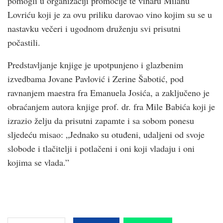
pomogli u organizaciji promocije te vinaru Milanu
Lovriću koji je za ovu priliku darovao vino kojim su se u
nastavku večeri i ugodnom druženju svi prisutni
počastili.
Predstavljanje knjige je upotpunjeno i glazbenim
izvedbama Jovane Pavlović i Zerine Šabotić, pod
ravnanjem maestra fra Emanuela Josića, a zaključeno je
obraćanjem autora knjige prof. dr. fra Mile Babića koji je
izrazio želju da prisutni zapamte i sa sobom ponesu
sljedeću misao: „Jednako su otuđeni, udaljeni od svoje
slobode i tlačitelji i potlačeni i oni koji vladaju i oni
kojima se vlada.”