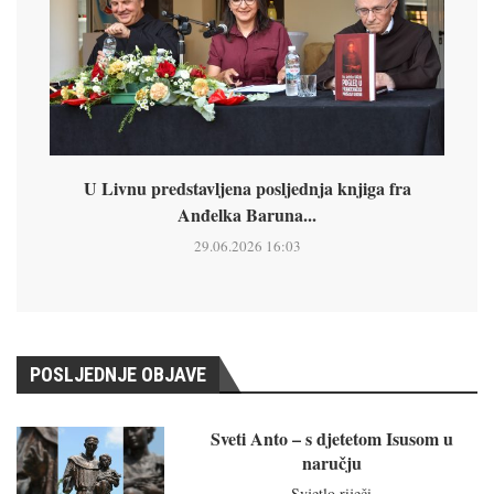
U Livnu predstavljena posljednja knjiga fra
Anđelka Baruna...
29.06.2026 16:03
POSLJEDNJE OBJAVE
Sveti Anto – s djetetom Isusom u
naručju
Svjetlo riječi