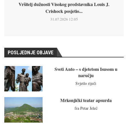
Vršitelj dužnosti Visokog predstavnika Louis J.
Crishock posjetio...
31.07.2026 12:05
POSLJEDNJE OBJAVE
Sveti Anto – s djetetom Isusom u
naručju
Svjetlo riječi
Mrkonjićki teatar apsurda
fra Petar Jeleč