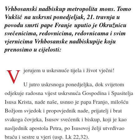
Vrhbosanski nadbiskup metropolita mons. Tomo
Vukšić na uskrsni ponedjeljak, 21. travnja u
povodu smrti pape Franje uputio je Okružnicu
svećenicima, redovnicima, redovnicama i svim
vjernicima Vrhbosanske nadbiskupije koju
prenosimo u cijelosti:
V
jerujem u uskrsnuće tijela i život vječni!
U jutro uskrsnoga ponedjeljka, dok svijetom
odjekuje radosna vijest uskrsnuća Gospodina i Spasitelja
Isusa Krista, nade naše, usnuo je papa Franjo, milošću
Božjom svjedok i propovjednik nade, prijatelj i brat
svakoga čovjeka, Isusov svećenik i biskup, koji je kao
nasljednik apostola Petra, po Isusovoj želji utvrđivao
braću i sestre u vjeri (usp. Lk 22,32).