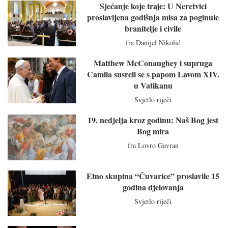
Sjećanje koje traje: U Neretvici
proslavljena godišnja misa za poginule
branitelje i civile
fra Danijel Nikolić
Matthew McConaughey i supruga
Camila susreli se s papom Lavom XIV.
u Vatikanu
Svjetlo riječi
19. nedjelja kroz godinu: Naš Bog jest
Bog mira
fra Lovro Gavran
Etno skupina “Čuvarice” proslavile 15
godina djelovanja
Svjetlo riječi