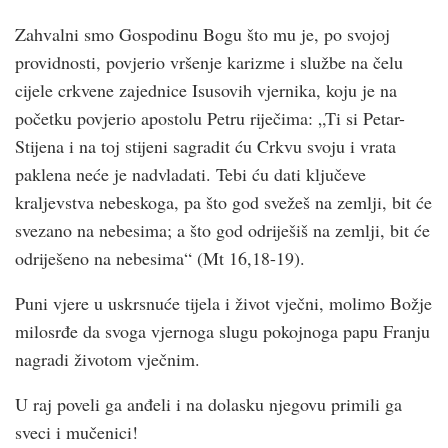
Zahvalni smo Gospodinu Bogu što mu je, po svojoj
providnosti, povjerio vršenje karizme i službe na čelu
cijele crkvene zajednice Isusovih vjernika, koju je na
početku povjerio apostolu Petru riječima: „Ti si Petar-
Stijena i na toj stijeni sagradit ću Crkvu svoju i vrata
paklena neće je nadvladati. Tebi ću dati ključeve
kraljevstva nebeskoga, pa što god svežeš na zemlji, bit će
svezano na nebesima; a što god odriješiš na zemlji, bit će
odriješeno na nebesima“ (Mt 16,18-19).
Puni vjere u uskrsnuće tijela i život vječni, molimo Božje
milosrđe da svoga vjernoga slugu pokojnoga papu Franju
nagradi životom vječnim.
U raj poveli ga anđeli i na dolasku njegovu primili ga
sveci i mučenici!