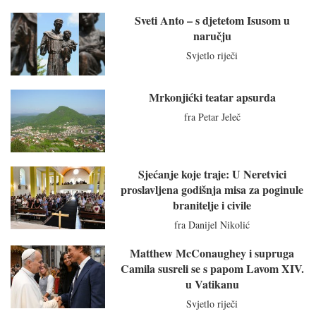
Sveti Anto – s djetetom Isusom u
naručju
Svjetlo riječi
Mrkonjićki teatar apsurda
fra Petar Jeleč
Sjećanje koje traje: U Neretvici
proslavljena godišnja misa za poginule
branitelje i civile
fra Danijel Nikolić
Matthew McConaughey i supruga
Camila susreli se s papom Lavom XIV.
u Vatikanu
Svjetlo riječi