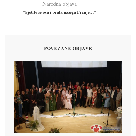
Naredna objava
“Sjetite se oca i brata našega Franje…”
POVEZANE OBJAVE