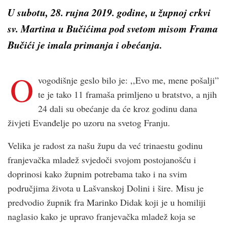
U subotu, 28. rujna 2019. godine, u župnoj crkvi
sv. Martina u Bučićima pod svetom misom Frama
Bučići je imala primanja i obećanja.
O
vogodišnje geslo bilo je: ,,Evo me, mene pošalji”
te je tako 11 framaša primljeno u bratstvo, a njih
24 dali su obećanje da će kroz godinu dana
živjeti Evanđelje po uzoru na svetog Franju.
Velika je radost za našu župu da već trinaestu godinu
franjevačka mladež svjedoči svojom postojanošću i
doprinosi kako župnim potrebama tako i na svim
područjima života u Lašvanskoj Dolini i šire. Misu je
predvodio župnik fra Marinko Didak koji je u homiliji
naglasio kako je upravo franjevačka mladež koja se