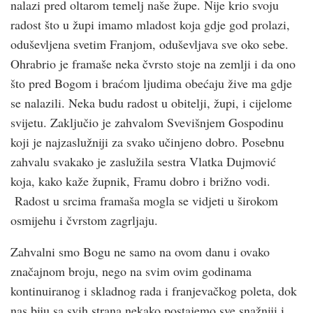
nalazi pred oltarom temelj naše župe. Nije krio svoju
radost što u župi imamo mladost koja gdje god prolazi,
oduševljena svetim Franjom, oduševljava sve oko sebe.
Ohrabrio je framaše neka čvrsto stoje na zemlji i da ono
što pred Bogom i braćom ljudima obećaju žive ma gdje
se nalazili. Neka budu radost u obitelji, župi, i cijelome
svijetu. Zaključio je zahvalom Svevišnjem Gospodinu
koji je najzaslužniji za svako učinjeno dobro. Posebnu
zahvalu svakako je zaslužila sestra Vlatka Dujmović
koja, kako kaže župnik, Framu dobro i brižno vodi.
Radost u srcima framaša mogla se vidjeti u širokom
osmijehu i čvrstom zagrljaju.
Zahvalni smo Bogu ne samo na ovom danu i ovako
značajnom broju, nego na svim ovim godinama
kontinuiranog i skladnog rada i franjevačkog poleta, dok
nas biju sa svih strana nekako postajemo sve snažniji i