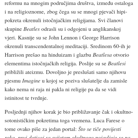
reformu na mnogim područjima društva, između ostaloga
i na religioznome, zbog čega su se mnogi pjevači hipi-
pokreta okrenuli istočnjačkim religijama. Svi članovi
skupine
Beatles
odrasli su i odgojeni u anglikanskoj
vjeri. Kasnije su se John Lennon i George Harrison
okrenuli transcendentalnoj meditaciji. Sredinom 60-ih je
Harrison prešao na hinduizam i glazbu
Beatlesa
otvorio
elementima istočnjačkih religija. Poslije su se
Beatlesi
približili ateizmu. Dovoljno je preslušati samo njihovu
pjesmu
Imagine
u kojoj se poziva slušatelje da zamisle
kako nema ni raja ni pakla ni religije pa da se vidi
istinitost te tvrdnje.
Posljednji njihov korak je bio približavanje čak i okultno-
sotonističkim pokretima toga vremena. Luca Farese o
tome ovako piše za jedan portal:
Što se tiče povijesti
roka, prvi doticaj sa svijetom okultnoga pojavljuje se na