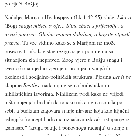
po riječi Božjoj.
Nadalje, Marija u Hvalospjevu (Lk 1,42-55) kliče:
Iskaza
(Bog)
snagu mišice svoje… Silne zbaci s prijestolja, a
uzvisi ponizne. Gladne napuni dobrima, a bogate otpusti
prazne
. Tu već vidimo kako se s Marijom ne može
povezivati nikakav stav rezignacije i pomirenja sa
situacijom zla i nepravde. Zbog vjere u Božju snagu i
svemoć ona ujedno vjeruje u promjenu vanjskih
okolnosti i socijalno-političkih struktura. Pjesma
Let it be
skupine
Beatles
, nadahnjuje se na budističkim i
nihilističkim izvorima. Nihilizam tvrdi kako ne vrijedi
ništa mijenjati budući da ionako ništa nema smisla po
sebi, a budizam zagovara stanje nirvane koja kao ključni
religijski koncept budizma označava izlazak, istupanje iz
„samsare” (kruga patnje i ponovnoga rađanja) u stanje u
kojemu to osobu više ne dotiče niti je se više tiče. Ne