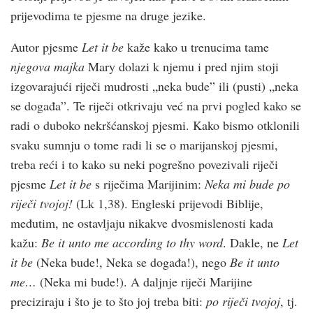
prijevodima te pjesme na druge jezike.
Autor pjesme
Let it be
kaže kako u trenucima tame
njegova majka
Mary dolazi k njemu i pred njim stoji
izgovarajući riječi mudrosti „neka bude” ili (pusti) „neka
se događa”. Te riječi otkrivaju već na prvi pogled kako se
radi o duboko nekršćanskoj pjesmi. Kako bismo otklonili
svaku sumnju o tome radi li se o marijanskoj pjesmi,
treba reći i to kako su neki pogrešno povezivali riječi
pjesme
Let it be
s riječima Marijinim:
Neka mi bude po
riječi tvojoj!
(Lk 1,38). Engleski prijevodi Biblije,
međutim, ne ostavljaju nikakve dvosmislenosti kada
kažu:
Be it unto me according to thy word
. Dakle, ne
Let
it be
(Neka bude!, Neka se događa!), nego
Be it unto
me…
(Neka mi bude!). A daljnje riječi Marijine
preciziraju i što je to što joj treba biti:
po riječi tvojoj
, tj.