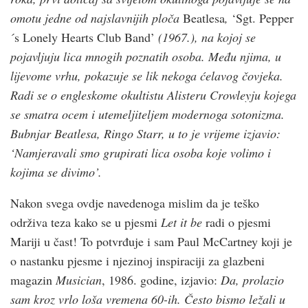
omotu jedne od najslavnijih ploča
Beatlesa
,
‘Sgt. Pepper
´s Lonely Hearts Club Band’
(1967.), na kojoj se
pojavljuju lica mnogih poznatih osoba. Među njima, u
lijevome vrhu, pokazuje se lik nekoga ćelavog čovjeka.
Radi se o engleskome okultistu Alisteru Crowleyju kojega
se smatra ocem i utemeljiteljem modernoga sotonizma.
Bubnjar Beatlesa, Ringo Starr, u to je vrijeme izjavio:
‘Namjeravali smo grupirati lica osoba koje volimo i
kojima se divimo’.
Nakon svega ovdje navedenoga mislim da je teško
održiva teza kako se u pjesmi
Let it be
radi o pjesmi
Mariji u čast! To potvrđuje i sam Paul McCartney koji je
o nastanku pjesme i njezinoj inspiraciji za glazbeni
magazin
Musician
, 1986. godine, izjavio:
Da, prolazio
sam kroz vrlo loša vremena 60-ih. Često bismo ležali u