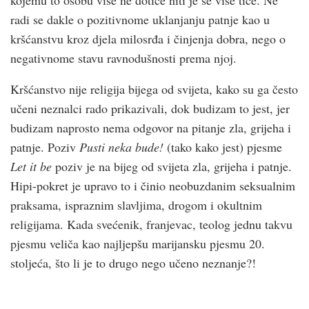
radi se dakle o pozitivnome uklanjanju patnje kao u
kršćanstvu kroz djela milosrđa i činjenja dobra, nego o
negativnome stavu ravnodušnosti prema njoj.
Kršćanstvo nije religija bijega od svijeta, kako su ga često
učeni neznalci rado prikazivali, dok budizam to jest, jer
budizam naprosto nema odgovor na pitanje zla, grijeha i
patnje. Poziv
Pusti neka bude!
(tako kako jest) pjesme
Let it be
poziv je na bijeg od svijeta zla, grijeha i patnje.
Hipi-pokret je upravo to i činio neobuzdanim seksualnim
praksama, ispraznim slavljima, drogom i okultnim
religijama. Kada svećenik, franjevac, teolog jednu takvu
pjesmu veliča kao najljepšu marijansku pjesmu 20.
stoljeća, što li je to drugo nego učeno neznanje?!