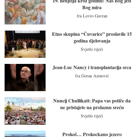
19. nedjelja kroz godinu: Naš Bog jest
Bog mira
fra Lovro Gavran
Etno skupina “Čuvarice” proslavile 15
godina djelovanja
Svjetlo riječi
Jean-Luc Nancy i transplantacija srca
fra Goran Azinović
Nuncij Chullikatt: Papa vas potiče da
ne pristajete na prolaznu sreću
Svjetlo riječi
Prokoš… Prokockano jezero