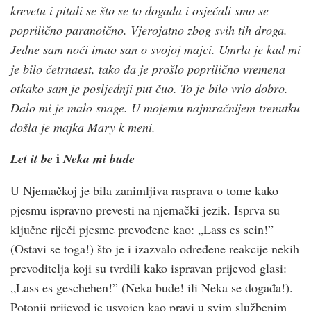
krevetu i pitali se što se to događa i osjećali smo se
poprilično paranoično. Vjerojatno zbog svih tih droga.
Jedne sam noći imao san o svojoj majci. Umrla je kad mi
je bilo četrnaest, tako da je prošlo poprilično vremena
otkako sam je posljednji put čuo. To je bilo vrlo dobro.
Dalo mi je malo snage. U mojemu najmračnijem trenutku
došla je majka Mary k meni.
i
Let it be
Neka mi bude
U Njemačkoj je bila zanimljiva rasprava o tome kako
pjesmu ispravno prevesti na njemački jezik. Isprva su
ključne riječi pjesme prevođene kao: „Lass es sein!”
(Ostavi se toga!) što je i izazvalo određene reakcije nekih
prevoditelja koji su tvrdili kako ispravan prijevod glasi:
„Lass es geschehen!” (Neka bude! ili Neka se događa!).
Potonji prijevod je usvojen kao pravi u svim službenim