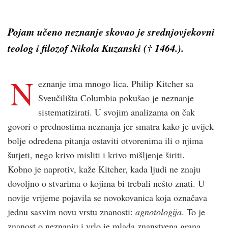
Pojam
učeno neznanje
skovao je srednjovjekovni
teolog i filozof Nikola Kuzanski († 1464.).
N
eznanje ima mnogo lica. Philip Kitcher sa
Sveučilišta Columbia pokušao je neznanje
sistematizirati. U svojim analizama on čak
govori o prednostima neznanja jer smatra kako je uvijek
bolje određena pitanja ostaviti otvorenima ili o njima
šutjeti, nego krivo misliti i krivo mišljenje širiti.
Kobno je naprotiv, kaže Kitcher, kada ljudi ne znaju
dovoljno o stvarima o kojima bi trebali nešto znati. U
novije vrijeme pojavila se novokovanica koja označava
jednu sasvim novu vrstu znanosti:
agnotologija
. To je
znanost o neznanju i vrlo je mlada znanstvena grana.