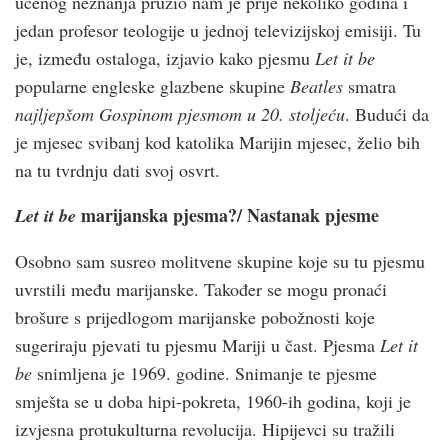
učenog neznanja pružio nam je prije nekoliko godina i
jedan profesor teologije u jednoj televizijskoj emisiji. Tu
je, između ostaloga, izjavio kako pjesmu
Let it be
popularne engleske glazbene skupine
Beatles
smatra
najljepšom Gospinom pjesmom u 20. stoljeću
. Budući da
je mjesec svibanj kod katolika Marijin mjesec, želio bih
na tu tvrdnju dati svoj osvrt.
marijanska pjesma?/ Nastanak pjesme
Let it be
Osobno sam susreo molitvene skupine koje su tu pjesmu
uvrstili među marijanske. Također se mogu pronaći
brošure s prijedlogom marijanske pobožnosti koje
sugeriraju pjevati tu pjesmu Mariji u čast. Pjesma
Let it
be
snimljena je 1969. godine. Snimanje te pjesme
smješta se u doba hipi-pokreta, 1960-ih godina, koji je
izvjesna protukulturna revolucija. Hipijevci su tražili