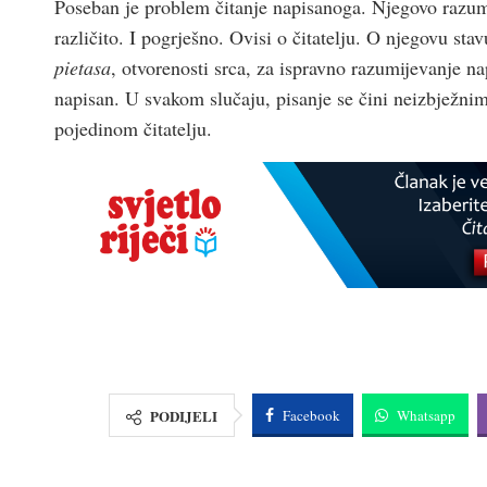
Poseban je problem čitanje napisanoga. Njegovo razumi
različito. I pogrješno. Ovisi o čitatelju. O njegovu sta
pietasa
, otvorenosti srca, za ispravno razumijevanje n
napisan. U svakom slučaju, pisanje se čini neizbježni
pojedinom čitatelju.
PODIJELI
Facebook
Whatsapp