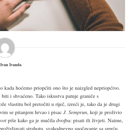
. Ivan Ivanda
to kada hoćemo priopćiti ono što je naizgled nepriopćivo.
i biti i shvaćeno. Tako iskustva patnje graniče s
 vlastitu bol pretočiti u riječ, izreći je, tako da je drugi
 ovim se pitanjem hrvao i pisac
J. Semprun
, koji je proživio
ivot
piše kako ga je mučila dvojba: pisati ili živjeti. Naime,
o proživljavati strahotu, svakodnevno suočavanje sa smrću,