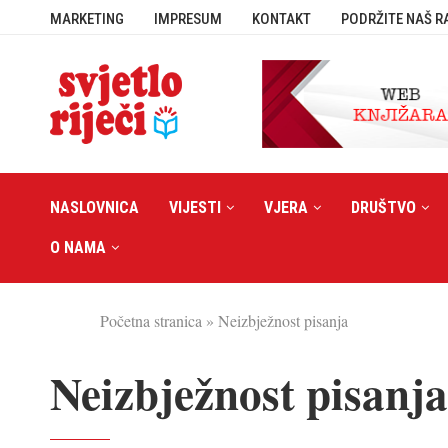
MARKETING
IMPRESUM
KONTAKT
PODRŽITE NAŠ R
NASLOVNICA
VIJESTI
VJERA
DRUŠTVO
O NAMA
Početna stranica
»
Neizbježnost pisanja
Neizbježnost pisanja