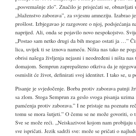
„posvemašnje zlo”. Značilo je prisjećati se, obnavljati u
„blaženstvo zaborava”, za svjesnu amneziju. Izabrao je ž
prošlost. Izbjegavao je razgovore o njoj, podsjećanja n
naprijed. Ali, onda se pojavilo novo nespokojstvo. Svije
„Postao sam netko drugi da bih mogao ostati ja …” Činj
lica, uvijek ti se iznova nameću. Ništa nas tako ne po
obrisi našega življenja nejasni i neodređeni i ništa nas
domajom. Semprun zaprepašteno otkriva da je njegova d
osmislit će život, definirati svoj identitet. I tako se
Pisanje je svjedočenje. Borba protiv zaborava patnji žr
sa zlom. Stoga Semprun za geslo svoga pisanja uzima 
pamćenja protiv zaborava.” I ne pristaje na poznatu r
tomu se mora šutjeti.” O čemu se ne može govoriti, o t
Sve se može reći. „Neiskazivost kojom nam probijaju uši
sve ispričati. Jezik sadrži sve: može se pričati o najlu