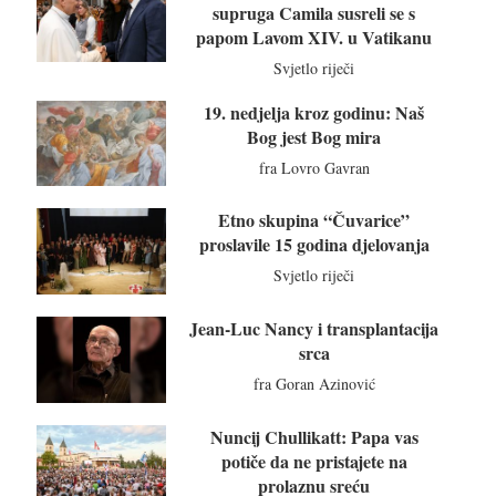
supruga Camila susreli se s
papom Lavom XIV. u Vatikanu
Svjetlo riječi
19. nedjelja kroz godinu: Naš
Bog jest Bog mira
fra Lovro Gavran
Etno skupina “Čuvarice”
proslavile 15 godina djelovanja
Svjetlo riječi
Jean-Luc Nancy i transplantacija
srca
fra Goran Azinović
Nuncij Chullikatt: Papa vas
potiče da ne pristajete na
prolaznu sreću