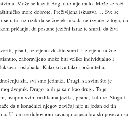
jstvima. Može se kazati Bog, a to nije malo. Može se reći
 zaštitničko more dobrote. Preživljena iskustva … Sve se
ti se u to, uz rizik da se čovjek nikada ne izvuče iz toga, da
kom pričanja, da postane jezični izraz te smrti, da živi
oriti, pisati, uz cijenu vlastite smrti. Uz cijenu nužne
tisnuto, zaboravljeno može biti veliko individualno i
lakšava i oslobađa. Kako žrtvu tako i počinitelja.
odnošenju zla, svi smo jednaki. Drugi, sa svim što je
 moj dvojnik. Drugo ja ili ja sam kao drugi. To je
kom, usuprot svim razlikama jezika, pisma, kulture. Stoga i
aže da u konačnici njegov zavičaj nije ni jedan od tih
anja. U tom se duhovnom zavičaju osjeća bratski povezan sa