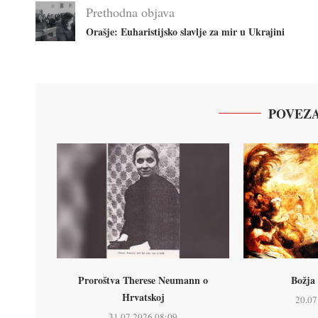
Prethodna objava
Orašje: Euharistijsko slavlje za mir u Ukrajini
POVEZA
Proroštva Therese Neumann o
Božja 
Hrvatskoj
20.07
31.07.2026 08:09