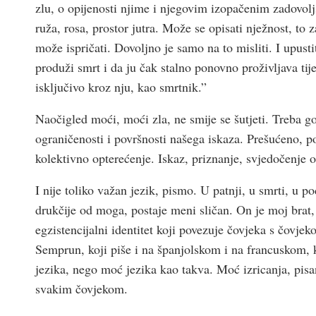
zlu, o opijenosti njime i njegovim izopačenim zadovol
ruža, rosa, prostor jutra. Može se opisati nježnost, to
može ispričati. Dovoljno je samo na to misliti. I upusti
produži smrt i da ju čak stalno ponovno proživljava tije
isključivo kroz nju, kao smrtnik.”
Naočigled moći, moći zla, ne smije se šutjeti. Treba gov
ograničenosti i površnosti našega iskaza. Prešućeno, po
kolektivno opterećenje. Iskaz, priznanje, svjedočenje o
I nije toliko važan jezik, pismo. U patnji, u smrti, u p
drukčije od moga, postaje meni sličan. On je moj brat,
egzistencijalni identitet koji povezuje čovjeka s čovje
Semprun, koji piše i na španjolskom i na francuskom, k
jezika, nego moć jezika kao takva. Moć izricanja, pis
svakim čovjekom.