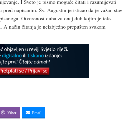
jevanje. I Sveto je pismo moguće čitati i razumijevati
vu pred napisanim. Sv. Augustin je isticao da je važan stav
apisanoga. Otvorenost duha za onaj duh kojim je tekst
m. A način čitanja je neizbježno prepušten svakom
Viber
Email