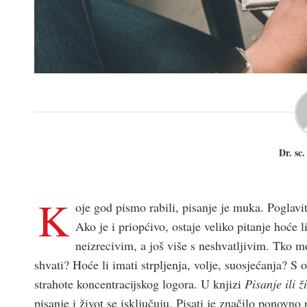
Dr. sc
K
oje god pismo rabili, pisanje je muka. Poglavi
Ako je i priopćivo, ostaje veliko pitanje hoće l
neizrecivim, a još više s neshvatljivim. Tko može
shvati? Hoće li imati strpljenja, volje, suosjećanja? S
strahote koncentracijskog logora. U knjizi
Pisanje ili ž
pisanje i život se isključuju. Pisati je značilo ponovn