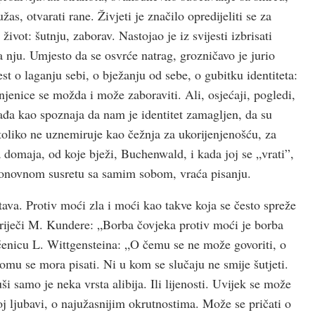
žas, otvarati rane. Živjeti je značilo opredijeliti se za
ivot: šutnju, zaborav. Nastojao je iz svijesti izbrisati
a nju. Umjesto da se osvrće natrag, grozničavo je jurio
st o laganju sebi, o bježanju od sebe, o gubitku identiteta:
enice se možda i može zaboraviti. Ali, osjećaji, pogledi,
gađa kao spoznaja da nam je identitet zamagljen, da su
 toliko ne uznemiruje kao čežnja za ukorijenjenoš­ću, za
omaja, od koje bježi, Buchenwald, i kada joj se „vrati”,
, u ponovnom susretu sa samim sobom, vraća pisanju.
tava. Protiv moći zla i moći kao takve koja se često spreže
riječi M. Kundere: „Borba čovjeka protiv moći je borba
ečenicu L. Wittgensteina: „O čemu se ne može govoriti, o
omu se mora pisati. Ni u kom se slučaju ne smije šutjeti.
 samo je neka vrsta alibija. Ili lijenosti. Uvijek se može
đoj ljubavi, o najužasnijim okrutnostima. Može se pričati o