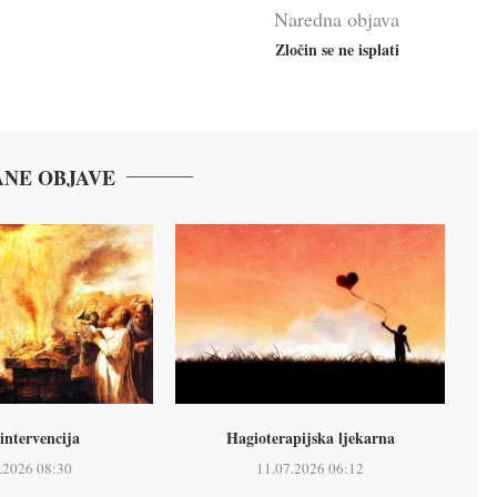
Naredna objava
Zločin se ne isplati
NE OBJAVE
intervencija
Hagioterapijska ljekarna
.2026 08:30
11.07.2026 06:12