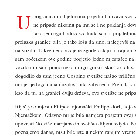
U
pograničnim dijelovima pojedinih država sve i
ne pripada nikomu pa mu se i ne poklanja dovo
tako jednoga hodočašća kada sam s prijatelji
prelaska granice bila je tako loša da smo, naletjevši n
na vozilu. Takve neuobičajene zgode ostaju u trajnom s
sam početkom ove godine posjetio jedno mjestašce na 
vozilo niti sam ponio neko drugo gorko iskustvo, ali s
dogodilo da sam jedno Gospino svetište našao prilično 
ući jer je toga dana nažalost bila zatvorena. Premda s
kao da tu, na granici dviju država, ovo svetište ne pri
Riječ je o mjestu Filipov, njemački Philippsdorf, koje
Njemačkom. Odavno mi je bila namjera posjetiti ovaj z
upoznati što više marijanskih svetišta diljem svijeta. 
poznajemo danas, nisu bile iste u nekim ranijim vremen