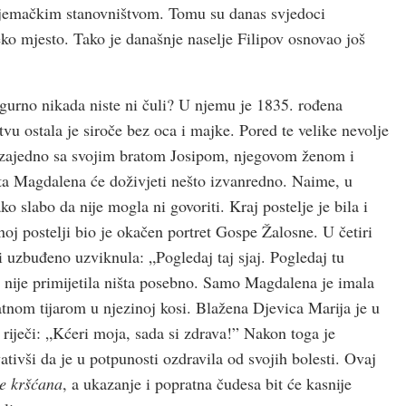
 njemačkim stanovništvom. Tomu su danas svjedoci
eko mjesto. Tako je današnje naselje Filipov osnovao još
gurno nikada niste ni čuli? U njemu je 1835. rođena
 ostala je siroče bez oca i majke. Pored te velike nevolje
 je zajedno sa svojim bratom Josipom, njegovom ženom i
vota Magdalena će doživjeti nešto izvanredno. Naime, u
o slabo da nije mogla ni govoriti. Kraj postelje je bila i
oj postelji bio je okačen portret Gospe Žalosne. U četiri
i uzbuđeno uzviknula: „Pogledaj taj sjaj. Pogledaj tu
ali nije primijetila ništa posebno. Samo Magdalena je imala
atnom tijarom u njezinoj kosi. Blažena Djevica Marija je u
riječi: „Kćeri moja, sada si zdrava!” Nakon toga je
vativši da je u potpunosti ozdravila od svojih bolesti. Ovaj
e kršćana
, a ukazanje i popratna čudesa bit će kasnije