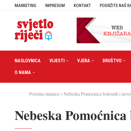
MARKETING
IMPRESUM
KONTAKT
PODRŽITE NAŠ R
NASLOVNICA
VIJESTI
VJERA
DRUŠTVO
O NAMA
Početna stranica
»
Nebeska Pomoćnica bolesnih i nevol
Nebeska Pomoćnica b