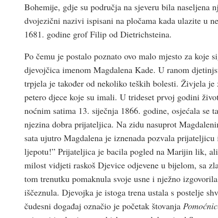
Bohemije, gdje su područja na sjeveru bila naseljena
dvojezični nazivi ispisani na pločama kada ulazite u n
1681. godine grof Filip od Dietrichsteina.
Po čemu je postalo poznato ovo malo mjesto za koje si
djevojčica imenom Magdalena Kade. U ranom djetinjstvu
trpjela je također od nekoliko teških bolesti. Živjela
petero djece koje su imali. U trideset prvoj godini ži
noćnim satima 13. siječnja 1866. godine, osjećala se tak
njezina dobra prijateljica. Na zidu nasuprot Magdalenin
sata ujutro Magdalena je iznenada pozvala prijateljicu 
ljepotu!” Prijateljica je bacila pogled na Marijin lik, 
milost vidjeti raskoš Djevice odjevene u bijelom, sa zl
tom trenutku pomaknula svoje usne i nježno izgovorila 
iščeznula. Djevojka je istoga trena ustala s postelje sh
čudesni događaj označio je početak štovanja
Pomoćnic