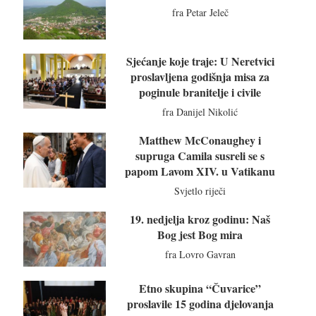
fra Petar Jeleč
Sjećanje koje traje: U Neretvici
proslavljena godišnja misa za
poginule branitelje i civile
fra Danijel Nikolić
Matthew McConaughey i
supruga Camila susreli se s
papom Lavom XIV. u Vatikanu
Svjetlo riječi
19. nedjelja kroz godinu: Naš
Bog jest Bog mira
fra Lovro Gavran
Etno skupina “Čuvarice”
proslavile 15 godina djelovanja