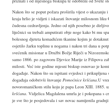
priznati i od mjesnoga biskupa te odobreni od Svete sto
Nakon što se poput požara proširila vijest o ukazanju
kraja hrlio je vidjeti i iskazati štovanje milosnom lik
čudesna ozdravljenja. Jedno od njih posebno je dirlj
liječnici su trebali amputirati obje noge kako bi mu sp
bolesnog djeteta komadićem tkanine kojim je dotaknut 
osjetilo žarku toplinu u nogama i nakon tri dana u potp
svećenik misionar u Družbi Božje Riječi u Nizozemskoj
samo 1866. po zagovoru Djevice Marije iz Filipova zab
milosti. Već iste godine mjesni biskup osnovao je komis
događaje. Nakon što su ispitani svjedoci i prikupljena
događaja odobrivši štovanje
Pomoćnice kršćana
.U vre
novoromaničkom stilu koju je papa Leon XIII. 1885. uz
kršćana
. Vidjelica Magdalena umrla je i pokopana s c
je sve što je posjedovala i sav novac namijenila gradnji