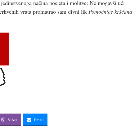
g jedinstvenoga načina posjeta i molitve: Ne mogavši ući
crkvenih vrata promatrao sam divni lik
Pomoćnice kršćana
Viber
Email