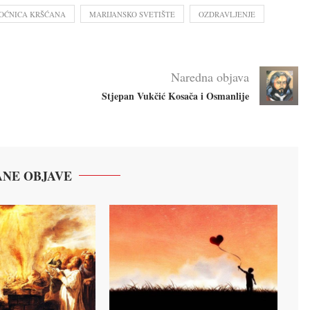
OĆNICA KRŠĆANA
MARIJANSKO SVETIŠTE
OZDRAVLJENJE
Naredna objava
Stjepan Vukčić Kosača i Osmanlije
NE OBJAVE