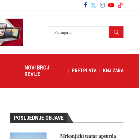
NOVI BROJ
PRETPLATA
KNJIŽARA
REVIJE
POSLJEDNJE OBJAVE
Mrkonjićki teatar apsurda