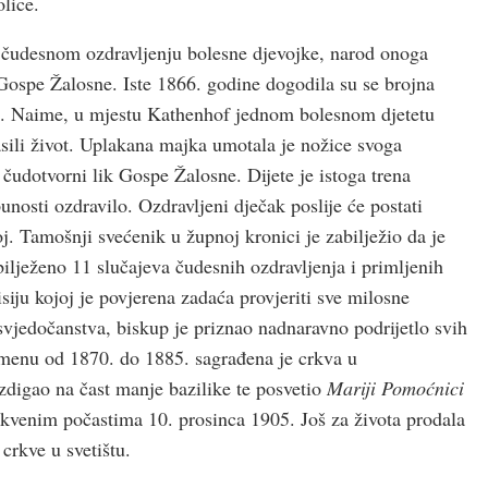
lice.
 i čudesnom ozdravljenju bolesne djevojke, narod onoga
u Gospe Žalosne. Iste 1866. godine dogodila su se brojna
ivo. Naime, u mjestu Kathenhof jednom bolesnom djetetu
asili život. Uplakana majka umotala je nožice svoga
čudotvorni lik Gospe Žalosne. Dijete je istoga trena
unosti ozdravilo. Ozdravljeni dječak poslije će postati
. Tamošnji svećenik u župnoj kronici je zabilježio da je
ilježeno 11 slučajeva čudesnih ozdravljenja i primljenih
iju kojoj je povjerena zadaća provjeriti sve milosne
 svjedočanstva, biskup je priznao nadnaravno podrijetlo svih
menu od 1870. do 1885. sagrađena je crkva u
digao na čast manje bazilike te posvetio
Mariji Pomoćnici
rkvenim počastima 10. prosinca 1905. Još za života prodala
 crkve u svetištu.