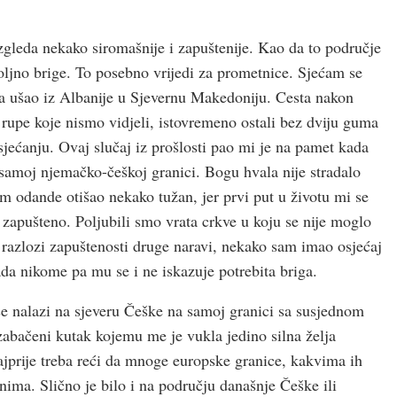
zgleda nekako siromašnije i zapuštenije. Kao da to područje
ljno brige. To posebno vrijedi za prometnice. Sjećam se
ma ušao iz Albanije u Sjevernu Makedoniju. Cesta nakon
a rupe koje nismo vidjeli, istovremeno ostali bez dviju guma
jećanju. Ovaj slučaj iz prošlosti pao mi je na pamet kada
samoj njemačko-češkoj granici. Bogu hvala nije stradalo
am odande otišao nekako tužan, jer prvi put u životu mi se
zapušteno. Poljubili smo vrata crkve u koju se nije moglo
u razlozi zapuštenosti druge naravi, nekako sam imao osjećaj
pada nikome pa mu se i ne iskazuje potrebita briga.
 se nalazi na sjeveru Češke na samoj granici sa susjednom
abačeni kutak kojemu me je vukla jedino silna želja
Najprije treba reći da mnoge europske granice, kakvima ih
ima. Slično je bilo i na području današnje Češke ili