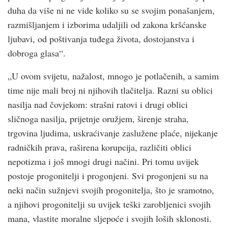
duha da više ni ne vide koliko su se svojim ponašanjem,
razmišljanjem i izborima udaljili od zakona kršćanske
ljubavi, od poštivanja tuđega života, dostojanstva i
dobroga glasa“.
„U ovom svijetu, nažalost, mnogo je potlačenih, a samim
time nije mali broj ni njihovih tlačitelja. Razni su oblici
nasilja nad čovjekom: strašni ratovi i drugi oblici
sličnoga nasilja, prijetnje oružjem, širenje straha,
trgovina ljudima, uskraćivanje zaslužene plaće, nijekanje
radničkih prava, raširena korupcija, različiti oblici
nepotizma i još mnogi drugi načini. Pri tomu uvijek
postoje progonitelji i progonjeni. Svi progonjeni su na
neki način sužnjevi svojih progonitelja, što je sramotno,
a njihovi progonitelji su uvijek teški zarobljenici svojih
mana, vlastite moralne sljepoće i svojih loših sklonosti.