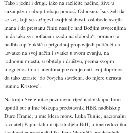
Tako i jedni i drugi, iako na različite načine, žive u
sužanjstvu i oboji trebaju pomoć. Odnosno, Isus želi da
se svi, koji su sužnjevi svojih slabosti, oslobode svojih
mana i da prestanu činiti nasilje nad Božjim stvorenjima
te da tako svi potlačeni izađu na slobodu“, poručio je
nadbiskup Vukšić u prigodnoj propovijedi potičući da
„svatko na svoj način i svatko u svom zvanju, na
radnomu mjestu, u obitelji i društvu, prema svojim
mogućnostima i talentima pozvan je dati svoj doprinos
da tako uzraste ‘do čovjeka savršena, do mjere uzrasta
punine Kristove’.
Na kraju Svete mise pozdravnu riječ nadbiskupu Tomi
uputili su: u ime biskupa predstavnik HBK nadbiskup
Đuro Hranić; u ime klera mons. Luka Tunjić, nacionalni
ravnatelj Papinskih misijskih djela BiH; u ime redovnika
i redovnica provincijal fra Jozo Marinčić, predsjednik