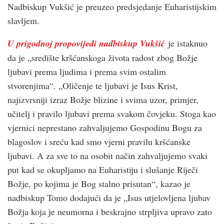
Nadbiskup Vukšić je preuzeo predsjedanje Euharistijskim
slavljem.
U prigodnoj propovijedi nadbiskup Vukšić
je istaknuo
da je „središte kršćanskoga života radost zbog Božje
ljubavi prema ljudima i prema svim ostalim
stvorenjima“. „Oličenje te ljubavi je Isus Krist,
najizvrsniji izraz Božje blizine i svima uzor, primjer,
učitelj i pravilo ljubavi prema svakom čovjeku. Stoga kao
vjernici neprestano zahvaljujemo Gospodinu Bogu za
blagoslov i sreću kad smo vjerni pravilu kršćanske
ljubavi. A za sve to na osobit način zahvaljujemo svaki
put kad se okupljamo na Euharistiju i slušanje Riječi
Božje, po kojima je Bog stalno prisutan“, kazao je
nadbiskup Tomo dodajući da je „Isus utjelovljena ljubav
Božja koja je neumorna i beskrajno strpljiva upravo zato