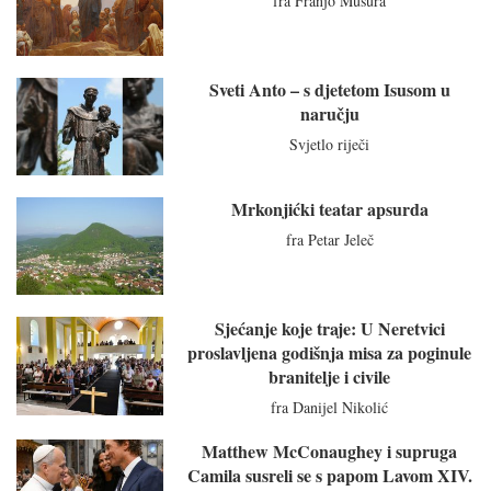
fra Franjo Mušura
Sveti Anto – s djetetom Isusom u
naručju
Svjetlo riječi
Mrkonjićki teatar apsurda
fra Petar Jeleč
Sjećanje koje traje: U Neretvici
proslavljena godišnja misa za poginule
branitelje i civile
fra Danijel Nikolić
Matthew McConaughey i supruga
Camila susreli se s papom Lavom XIV.