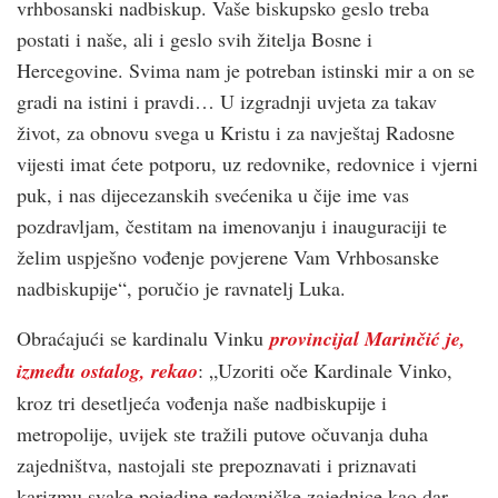
vrhbosanski nadbiskup. Vaše biskupsko geslo treba
postati i naše, ali i geslo svih žitelja Bosne i
Hercegovine. Svima nam je potreban istinski mir a on se
gradi na istini i pravdi… U izgradnji uvjeta za takav
život, za obnovu svega u Kristu i za navještaj Radosne
vijesti imat ćete potporu, uz redovnike, redovnice i vjerni
puk, i nas dijecezanskih svećenika u čije ime vas
pozdravljam, čestitam na imenovanju i inauguraciji te
želim uspješno vođenje povjerene Vam Vrhbosanske
nadbiskupije“, poručio je ravnatelj Luka.
Obraćajući se kardinalu Vinku
provincijal Marinčić je,
između ostalog, rekao
: „Uzoriti oče Kardinale Vinko,
kroz tri desetljeća vođenja naše nadbiskupije i
metropolije, uvijek ste tražili putove očuvanja duha
zajedništva, nastojali ste prepoznavati i priznavati
karizmu svake pojedine redovničke zajednice kao dar