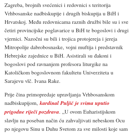
Zagreba, brojnih svećenici i redovnici s teritorija
Vrhbosanske nadbiskupije i drugih biskupija u BiH i
Hrvatskoj. Među redovnicama raznih družbi bile su i sve
četiri provincijske poglavarice u BiH te bogoslovi i drugi
vjernici. Nazočni su bili i trojica protojereja i jereja
Mitropolije dabrobosnaske, vojni muftija i predstavnik
Hebrejske zajednice u BiH. Asistirali su đakoni i
bogoslovi pod ravnanjem profesora liturgike na
Katoličkom bogoslovnom fakultetu Univerziteta u
Sarajevu vlč. Ivana Rake.
Prije čina primopredaje upravljanja Vrhbosanskom
nadbiskupijom,
kardinal Puljić je svima uputio
prigodne riječi pozdrava
. „U ovom Euharistijskom
slavlju na poseban način ću zahvaljivati nebeskom Ocu
po njegovu Sinu u Duhu Svetom za sve milosti koje sam