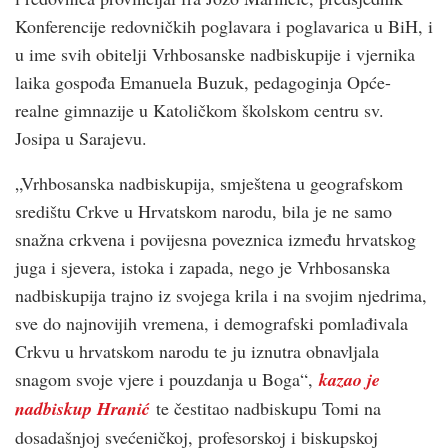
Konferencije redovničkih poglavara i poglavarica u BiH, i
u ime svih obitelji Vrhbosanske nadbiskupije i vjernika
laika gospođa Emanuela Buzuk, pedagoginja Opće-
realne gimnazije u Katoličkom školskom centru sv.
Josipa u Sarajevu.
„Vrhbosanska nadbiskupija, smještena u geografskom
središtu Crkve u Hrvatskom narodu, bila je ne samo
snažna crkvena i povijesna poveznica između hrvatskog
juga i sjevera, istoka i zapada, nego je Vrhbosanska
nadbiskupija trajno iz svojega krila i na svojim njedrima,
sve do najnovijih vremena, i demografski pomlađivala
Crkvu u hrvatskom narodu te ju iznutra obnavljala
snagom svoje vjere i pouzdanja u Boga“,
kazao je
nadbiskup Hranić
te čestitao nadbiskupu Tomi na
dosadašnjoj svećeničkoj, profesorskoj i biskupskoj