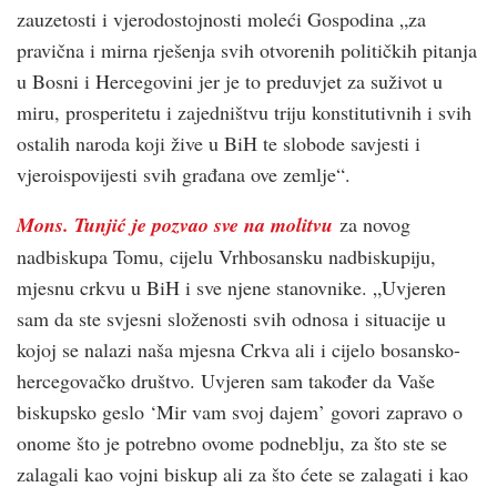
zauzetosti i vjerodostojnosti moleći Gospodina „za
pravična i mirna rješenja svih otvorenih političkih pitanja
u Bosni i Hercegovini jer je to preduvjet za suživot u
miru, prosperitetu i zajedništvu triju konstitutivnih i svih
ostalih naroda koji žive u BiH te slobode savjesti i
vjeroispovijesti svih građana ove zemlje“.
Mons. Tunjić je pozvao sve na molitvu
za novog
nadbiskupa Tomu, cijelu Vrhbosansku nadbiskupiju,
mjesnu crkvu u BiH i sve njene stanovnike. „Uvjeren
sam da ste svjesni složenosti svih odnosa i situacije u
kojoj se nalazi naša mjesna Crkva ali i cijelo bosansko-
hercegovačko društvo. Uvjeren sam također da Vaše
biskupsko geslo ‘Mir vam svoj dajem’ govori zapravo o
onome što je potrebno ovome podneblju, za što ste se
zalagali kao vojni biskup ali za što ćete se zalagati i kao