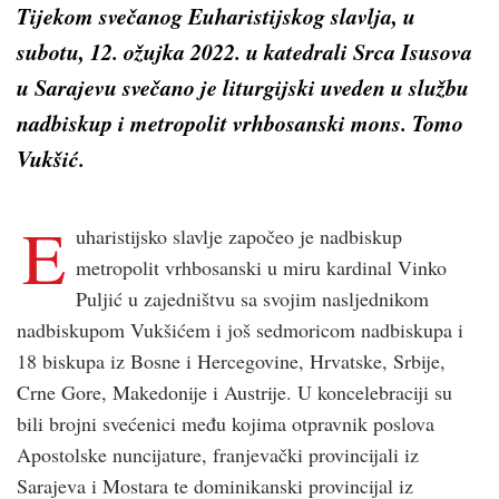
Tijekom svečanog Euharistijskog slavlja, u
subotu, 12. ožujka 2022. u katedrali Srca Isusova
u Sarajevu svečano je liturgijski uveden u službu
nadbiskup i metropolit vrhbosanski mons. Tomo
Vukšić.
E
uharistijsko slavlje započeo je nadbiskup
metropolit vrhbosanski u miru kardinal Vinko
Puljić u zajedništvu sa svojim nasljednikom
nadbiskupom Vukšićem i još sedmoricom nadbiskupa i
18 biskupa iz Bosne i Hercegovine, Hrvatske, Srbije,
Crne Gore, Makedonije i Austrije. U koncelebraciji su
bili brojni svećenici među kojima otpravnik poslova
Apostolske nuncijature, franjevački provincijali iz
Sarajeva i Mostara te dominikanski provincijal iz