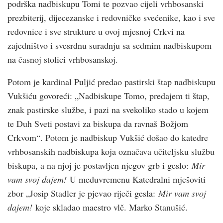
podrška nadbiskupu Tomi te pozvao cijeli vrhbosanski
prezbiterij, dijecezanske i redovničke svećenike, kao i sve
redovnice i sve strukture u ovoj mjesnoj Crkvi na
zajedništvo i svesrdnu suradnju sa sedmim nadbiskupom
na časnoj stolici vrhbosanskoj.
Potom je kardinal Puljić predao pastirski štap nadbiskupu
Vukšiću govoreći: „Nadbiskupe Tomo, predajem ti štap,
znak pastirske službe, i pazi na svekoliko stado u kojem
te Duh Sveti postavi za biskupa da ravnaš Božjom
Crkvom“. Potom je nadbiskup Vukšić došao do katedre
vrhbosanskih nadbiskupa koja označava učiteljsku službu
biskupa, a na njoj je postavljen njegov grb i geslo:
Mir
vam svoj dajem!
U međuvremenu Katedralni mješoviti
zbor „Josip Stadler je pjevao riječi gesla:
Mir vam svoj
dajem!
koje skladao maestro vlč. Marko Stanušić.