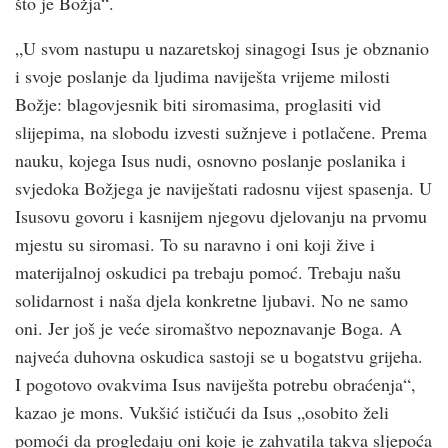
što je Božja“.
„U svom nastupu u nazaretskoj sinagogi Isus je obznanio
i svoje poslanje da ljudima naviješta vrijeme milosti
Božje: blagovjesnik biti siromasima, proglasiti vid
slijepima, na slobodu izvesti sužnjeve i potlačene. Prema
nauku, kojega Isus nudi, osnovno poslanje poslanika i
svjedoka Božjega je naviještati radosnu vijest spasenja. U
Isusovu govoru i kasnijem njegovu djelovanju na prvomu
mjestu su siromasi. To su naravno i oni koji žive i
materijalnoj oskudici pa trebaju pomoć. Trebaju našu
solidarnost i naša djela konkretne ljubavi. No ne samo
oni. Jer još je veće siromaštvo nepoznavanje Boga. A
najveća duhovna oskudica sastoji se u bogatstvu grijeha.
I pogotovo ovakvima Isus naviješta potrebu obraćenja“,
kazao je mons. Vukšić ističući da Isus „osobito želi
pomoći da progledaju oni koje je zahvatila takva sljepoća