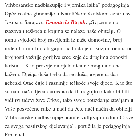
Vrhbosanske nadbiskupije i vjernika laika“ pedagoginja
Opće-realne gimnazije u Katoličkom školskom centru sv.
Josipa u Sarajevu
Emanuela Buzuk
. „Svjesni smo
izazova i teškoća u kojima se nalaze naše obitelji. O
tomu svjedoči broj raseljenih iz naše domovine, broj
rođenih i umrlih, ali gajim nadu da je u Božjim očima od
brojnosti važnije gorljivo srce koje će drugima donositi
Krista… Kao prosvjetna djelatnica ne mogu a da ne
kažem: Dječja duša treba da se sluša, uvjerena da i
nebeski Otac čuje i razumije teškoće svoje djece. Kao što
su nam naša djeca darovana da ih odgojimo kako bi bili
vidljivi udovi žive Crkve, tako svoje pouzdanje stavljam u
Vaše posvećene ruke u nadi da ćete naći način da obitelji
Vrhbosanske nadbiskupije učinite vidljivijim udom Crkve
za svoga pastirskog djelovanja“, poručila je pedagoginja
Emanuela.