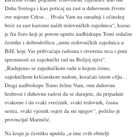
Duha Svetoga i kao poticaj na rast u duhovnom životu
ove mjesne Crkve… Hvala Vam na suradnji i očinskoj
brizi za rast karizmi naših redovničkih zajednica“, kazao
je fra Jozo koji je potom uputio nadbiskupu Tomi srdačne
čestitke i dobrodošlicu „uime redovničkih zajednica u
BiH, koje Vas prihvaćaju radosna i otvorena srca i puni
spremnosti za zajednički rad na Božjoj njivi“.
„Radujemo se zajedničkom radu u kojem ćemo,
zajedničkom kršćanskom nadom, koračati istom cilju…
Dragi nadbiskupe Tomo želim Vam, onu duhovnu
hrabrost i duhovnu radost da se darujete, da pripadate
svakome i da svaki svećenik, svaki redovnik, časna
sestra, svaki vjernik osjeti da ste njegov“, poželio je
provincijal Marinčić.
Na kraju je čestitku uputila „u ime svih obitelji