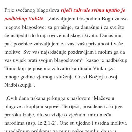
Prije svečanog blagoslova
riječi zahvale svima uputio je
nadbiskup Vukšić
. „Zahvaljujem Gospodinu Bogu za sve
njegove blagoslove: za prijašnje, za današnje i za sve što
će uslijediti do kraja ovozemaljskoga života. Danas mu
pak posebice zahvaljujem za vas, vašu prisutnost i vaše
molitve. Sve vas najsrdačnije pozdravljam i molim ga da
vas uvijek prati svojim blagoslovom“, kazao je nadbiskup
Tomo koji je posebno zahvalio kardinalu Vinku „za
mnoge godine vjernoga služenja Crkvi Božjoj u ovoj
Nadbiskupiji“.
„Ovih dana tiskana je knjiga s naslovom ‘Mačeve u
plugove a koplja u srpove’. Te riječi, posuđene iz knjige
proroka Izaije, dio su vizije o vječnom miru među
narodima (usp. Iz 2,1‐2). One su ujedno i usrdna molitva
u sadašnjim prilikama za mir u našoj zemlji; da se u