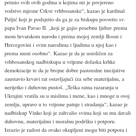
primio svih ovih godina u kojima mi je povjereno
vodstvo mjesne Crkve vrhbosanske“, kazao je kardinal
Puljić koji je podsjetio da ga je za biskupa posvetio sv.
papa Ivan Pavao II. „koji je gajio posebnu ljubav prema
mom hrvatskom narodu i prema mojoj zemlji Bosni i
Hercegovini i svim narodima i ljudima u njoj kao i
prema meni osobno“. Kazao je da je ustoličen za
vrhbosanskog nadbiskupa u vrijeme dolaska krhke
demokracije te da je brojne dobre pastoralne inicijative
zaustavio krvavi rat ostavljajući iza sebe materijalnu, a
nerijetko i duhovnu pustoš. „Teška ratna razaranja u
Ukrajini vratila su u mislima i mene, kao i mnoge u ovoj
zemlju, upravo u to vrijeme patnje i stradanja“, kazao je
nadbiskup Vinko koji je zahvalio svima koji su mu davali
duhovnu, materijalnu i moralnu podršku i potporu.
Izrazio je radost da ovako okupljeni mogu biti potpora i