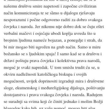
našemu društvu smire napetosti i započne civiliziran
način komuniciranja te se sȁmo u dijalogu rješavaju
nesporazumi i počne odgovorno raditi za dobro svakoga
čovjeka i naroda. Jer nikomu nije dobro dok se čuju oštri
verbalni mačevi i osjećaju ubodi koplja uvreda što u
brojnim ljudima nameće bojazan, a ponegdje i strah, da
bi mir mogao biti ugrožen na grub način. Samo u miru
božansko se s ljudskim spaja! I samo kad se u društvu i
državi poštuju prava čovjeka i kolektivna prava narodȃ,
moguć je svaki napredak. U tom smislu trudit ću se, u
okviru nadležnosti katoličkoga biskupa i svojih
mogućnosti, uvijek doprinositi izgradnji mira i društvene
sloge, ekumenskog i međureligijskog dijaloga, poštivanju
dostojanstva i prava svakoga čovjeka i naroda. Radujem
se suradnji sa svima koji će činiti jednako i molim Božji
blagoslov kako bih, uz vašu pomoć, mogao biti glas