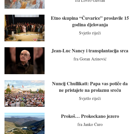
fra Lovro Gavran
Etno skupina “Čuvarice” proslavile 15
godina djelovanja
Svjetlo riječi
Jean-Luc Nancy i transplantacija srca
fra Goran Azinović
Nuncij Chullikatt: Papa vas potiče da
ne pristajete na prolaznu sreću
Svjetlo riječi
Prokoš… Prokockano jezero
fra Janko Ćuro