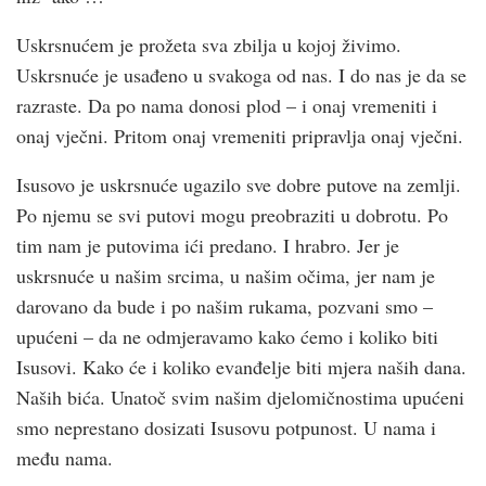
Uskrsnućem je prožeta sva zbilja u kojoj živimo.
Uskrsnuće je usađeno u svakoga od nas. I do nas je da se
razraste. Da po nama donosi plod – i onaj vremeniti i
onaj vječni. Pritom onaj vremeniti pripravlja onaj vječni.
Isusovo je uskrsnuće ugazilo sve dobre putove na zemlji.
Po njemu se svi putovi mogu preobraziti u dobrotu. Po
tim nam je putovima ići predano. I hrabro. Jer je
uskrsnuće u našim srcima, u našim očima, jer nam je
darovano da bude i po našim rukama, pozvani smo –
upućeni – da ne odmjeravamo kako ćemo i koliko biti
Isusovi. Kako će i koliko evanđelje biti mjera naših dana.
Naših bića. Unatoč svim našim djelomičnostima upućeni
smo neprestano dosizati Isusovu potpunost. U nama i
među nama.