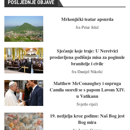
POSLJEDNJE OBJAVE
Mrkonjićki teatar apsurda
fra Petar Jeleč
Sjećanje koje traje: U Neretvici
proslavljena godišnja misa za poginule
branitelje i civile
fra Danijel Nikolić
Matthew McConaughey i supruga
Camila susreli se s papom Lavom XIV.
u Vatikanu
Svjetlo riječi
19. nedjelja kroz godinu: Naš Bog jest
Bog mira