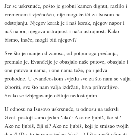
Jer se uskrsnuće, pošto je grobni kamen dignut, razlilo i
vremenom i vječnošću, nije moguće ići za Isusom na
odstojanju. Njegov korak je i naš korak, njegov napor i
naš napor, njegova ustrajnost i naša ustrajnost. Kako
bismo, inače, mogli biti njegovi?
Sve što je manje od zanosa, od potpunoga predanja,
premalo je. Evanđelje je obasjalo naše putove, obasjalo i
one putove u nama, i one nama teže, pa i jedva
prohodne. U evanđeoskom svjetlu sve za što nam se valja
izboriti, sve što nam valja izdržati, biva prihvatljivo.
Svako se izbjegavanje očituje nedostojnim.
U odnosu na Isusovo uskrsnuće, u odnosu na uskrsli
život, postoji samo jedan ‘ako’: Ako ne ljubiš, tko si?
Ako ne ljubiš, čiji si? Ako ne ljubiš, koji je smisao tvojih
dana? (Da, to je samo jedan ‘ako’…) I što znači očuvati