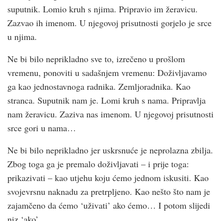
suputnik. Lomio kruh s njima. Pripravio im žeravicu.
Zazvao ih imenom. U njegovoj prisutnosti gorjelo je srce
u njima.
Ne bi bilo neprikladno sve to, izrečeno u prošlom
vremenu, ponoviti u sadašnjem vremenu: Doživljavamo
ga kao jednostavnoga radnika. Zemljoradnika. Kao
stranca. Suputnik nam je. Lomi kruh s nama. Pripravlja
nam žeravicu. Zaziva nas imenom. U njegovoj prisutnosti
srce gori u nama…
Ne bi bilo neprikladno jer uskrsnuće je neprolazna zbilja.
Zbog toga ga je premalo doživljavati – i prije toga:
prikazivati – kao utjehu koju ćemo jednom iskusiti. Kao
svojevrsnu naknadu za pretrpljeno. Kao nešto što nam je
zajamčeno da ćemo ‘uživati’ ako ćemo… I potom slijedi
niz ‘ako’…