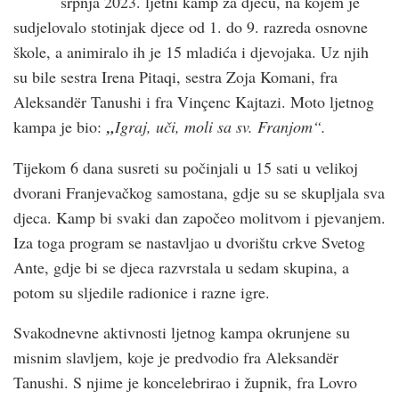
srpnja 2023. ljetni kamp za djecu, na kojem je
sudjelovalo stotinjak djece od 1. do 9. razreda osnovne
škole, a animiralo ih je 15 mladića i djevojaka. Uz njih
su bile sestra Irena Pitaqi, sestra Zoja Komani, fra
Aleksandër Tanushi i fra Vinçenc Kajtazi. Moto ljetnog
kampa je bio:
„
Igraj, uči, moli sa sv. Franjom“.
Tijekom 6 dana susreti su počinjali u 15 sati u velikoj
dvorani Franjevačkog samostana, gdje su se skupljala sva
djeca. Kamp bi svaki dan započeo molitvom i pjevanjem.
Iza toga program se nastavljao u dvorištu crkve Svetog
Ante, gdje bi se djeca razvrstala u sedam skupina, a
potom su sljedile radionice i razne igre.
Svakodnevne aktivnosti ljetnog kampa okrunjene su
misnim slavljem, koje je predvodio fra Aleksandër
Tanushi. S njime je koncelebrirao i župnik, fra Lovro