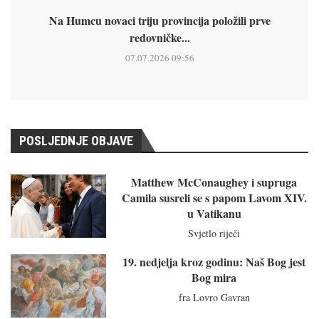
Na Humcu novaci triju provincija položili prve
redovničke...
07.07.2026 09:56
POSLJEDNJE OBJAVE
Matthew McConaughey i supruga
Camila susreli se s papom Lavom XIV.
u Vatikanu
Svjetlo riječi
19. nedjelja kroz godinu: Naš Bog jest
Bog mira
fra Lovro Gavran