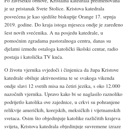
Po završetku obnove, Kristalna katedrala preimenovana
je uz pristanak Svete Stolice. Kristova katedrala
posvećena je kao sjedište biskupije Orange 17. srpnja
2019. godine. Do kraja istoga mjeseca ondje je zaređeno
šest novih svećenika. A na posjedu katedrale, u
pomoćnim zgradama pastoralnoga centra, danas su
djelatni između ostaloga katolički školski centar, radio
postaja i katolička TV kuća.
O životu vjernika svjedoči i činjenica da župa Kristove
katedrale obiluje aktivnostima te se svakoga vikenda
ondje slavi 12 svetih misa na četiri jezika, s oko 12.000
nazočnih vjernika. Upravo kako bi se naglasilo raznoliko
podrijetlo katolika ove zajednice, u crkvi su pohranjene
relikvije američkih, korejskih, meksičkih i vijetnamskih
svetaca. Osim što objedinjuje katolike različitih krajeva
svijeta, Kristova katedrala objedinjuje suvremene izraze