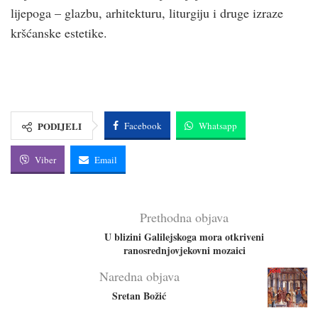
lijepoga – glazbu, arhitekturu, liturgiju i druge izraze
kršćanske estetike.
PODIJELI
Facebook
Whatsapp
Viber
Email
Prethodna objava
U blizini Galilejskoga mora otkriveni
ranosrednjovjekovni mozaici
Naredna objava
Sretan Božić