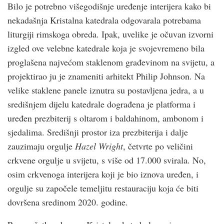
Bilo je potrebno višegodišnje uređenje interijera kako bi
nekadašnja Kristalna katedrala odgovarala potrebama
liturgiji rimskoga obreda. Ipak, uvelike je očuvan izvorni
izgled ove velebne katedrale koja je svojevremeno bila
proglašena najvećom staklenom građevinom na svijetu, a
projektirao ju je znameniti arhitekt Philip Johnson. Na
velike staklene panele iznutra su postavljena jedra, a u
središnjem dijelu katedrale dograđena je platforma i
uređen prezbiterij s oltarom i baldahinom, ambonom i
sjedalima. Središnji prostor iza prezbiterija i dalje
zauzimaju orgulje
Hazel Wright
, četvrte po veličini
crkvene orgulje u svijetu, s više od 17.000 svirala. No,
osim crkvenoga interijera koji je bio iznova uređen, i
orgulje su započele temeljitu restauraciju koja će biti
dovršena sredinom 2020. godine.