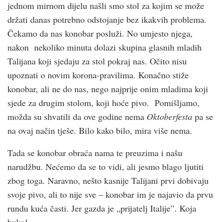
jednom mirnom dijelu našli smo stol za kojim se može
držati danas potrebno odstojanje bez ikakvih problema.
Čekamo da nas konobar posluži. No umjesto njega,
nakon nekoliko minuta dolazi skupina glasnih mladih
Talijana koji sjedaju za stol pokraj nas. Očito nisu
upoznati o novim korona-pravilima. Konačno stiže
konobar, ali ne do nas, nego najprije onim mladima koji
sjede za drugim stolom, koji hoće pivo. Pomišljamo,
možda su shvatili da ove godine nema
Oktoberfesta
pa se
na ovaj način tješe. Bilo kako bilo, mira više nema.
Tada se konobar obraća nama te preuzima i našu
narudžbu. Nećemo da se to vidi, ali jesmo blago ljutiti
zbog toga. Naravno, nešto kasnije Talijani prvi dobivaju
svoje pivo, ali to nije sve – konobar im je najavio da prvu
rundu kuća časti. Jer gazda je „prijatelj Italije”. Koja
buka!