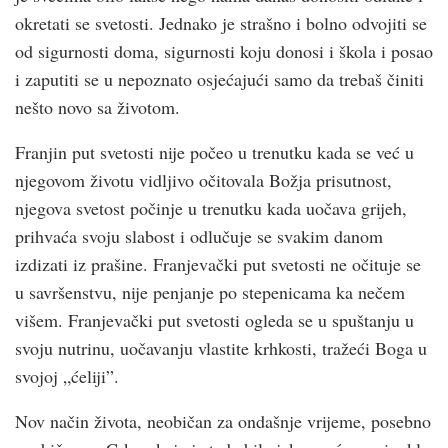
okretati se svetosti. Jednako je strašno i bolno odvojiti se
od sigurnosti doma, sigurnosti koju donosi i škola i posao
i zaputiti se u nepoznato osjećajući samo da trebaš činiti
nešto novo sa životom.
Franjin put svetosti nije počeo u trenutku kada se već u
njegovom životu vidljivo očitovala Božja prisutnost,
njegova svetost počinje u trenutku kada uočava grijeh,
prihvaća svoju slabost i odlučuje se svakim danom
izdizati iz prašine. Franjevački put svetosti ne očituje se
u savršenstvu, nije penjanje po stepenicama ka nečem
višem. Franjevački put svetosti ogleda se u spuštanju u
svoju nutrinu, uočavanju vlastite krhkosti, tražeći Boga u
svojoj „ćeliji”.
Nov način života, neobičan za ondašnje vrijeme, posebno