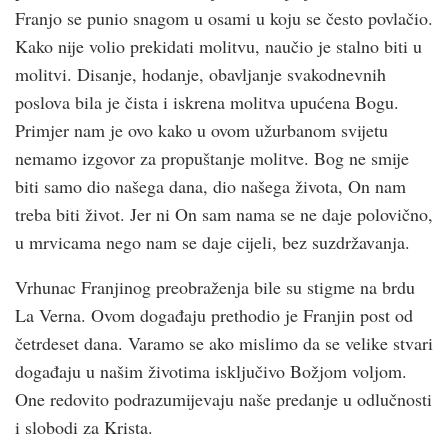
Franjo se punio snagom u osami u koju se često povlačio.
Kako nije volio prekidati molitvu, naučio je stalno biti u
molitvi. Disanje, hodanje, obavljanje svakodnevnih
poslova bila je čista i iskrena molitva upućena Bogu.
Primjer nam je ovo kako u ovom užurbanom svijetu
nemamo izgovor za propuštanje molitve. Bog ne smije
biti samo dio našega dana, dio našega života, On nam
treba biti život. Jer ni On sam nama se ne daje polovično,
u mrvicama nego nam se daje cijeli, bez suzdržavanja.
Vrhunac Franjinog preobraženja bile su stigme na brdu
La Verna. Ovom događaju prethodio je Franjin post od
četrdeset dana. Varamo se ako mislimo da se velike stvari
događaju u našim životima isključivo Božjom voljom.
One redovito podrazumijevaju naše predanje u odlučnosti
i slobodi za Krista.