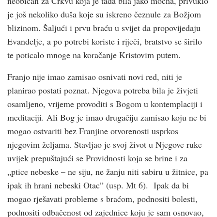
neobičan za Crkvu koja je tada bila jako moćna, privuklo
je još nekoliko duša koje su iskreno čeznule za Božjom
blizinom. Šaljući i prvu braću u svijet da propovijedaju
Evanđelje, a po potrebi koriste i riječi, bratstvo se širilo
te poticalo mnoge na koračanje Kristovim putem.
Franjo nije imao zamisao osnivati novi red, niti je
planirao postati poznat. Njegova potreba bila je živjeti
osamljeno, vrijeme provoditi s Bogom u kontemplaciji i
meditaciji. Ali Bog je imao drugačiju zamisao koju ne bi
mogao ostvariti bez Franjine otvorenosti usprkos
njegovim željama. Stavljao je svoj život u Njegove ruke
uvijek prepuštajući se Providnosti koja se brine i za
„ptice nebeske – ne siju, ne žanju niti sabiru u žitnice, pa
ipak ih hrani nebeski Otac” (usp. Mt 6). Ipak da bi
mogao rješavati probleme s braćom, podnositi bolesti,
podnositi odbačenost od zajednice koju je sam osnovao,