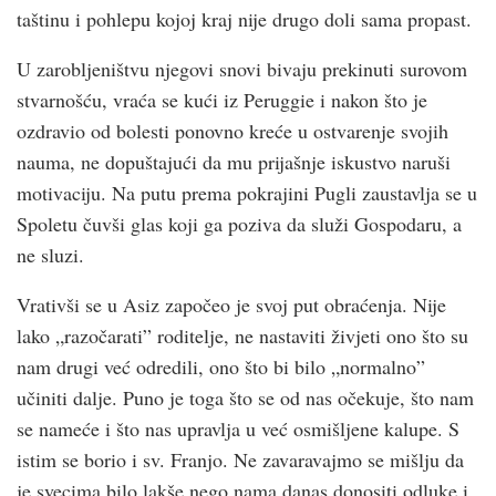
taštinu i pohlepu kojoj kraj nije drugo doli sama propast.
U zarobljeništvu njegovi snovi bivaju prekinuti surovom
stvarnošću, vraća se kući iz Peruggie i nakon što je
ozdravio od bolesti ponovno kreće u ostvarenje svojih
nauma, ne dopuštajući da mu prijašnje iskustvo naruši
motivaciju. Na putu prema pokrajini Pugli zaustavlja se u
Spoletu čuvši glas koji ga poziva da služi Gospodaru, a
ne sluzi.
Vrativši se u Asiz započeo je svoj put obraćenja. Nije
lako „razočarati” roditelje, ne nastaviti živjeti ono što su
nam drugi već odredili, ono što bi bilo „normalno”
učiniti dalje. Puno je toga što se od nas očekuje, što nam
se nameće i što nas upravlja u već osmišljene kalupe. S
istim se borio i sv. Franjo. Ne zavaravajmo se mišlju da
je svecima bilo lakše nego nama danas donositi odluke i