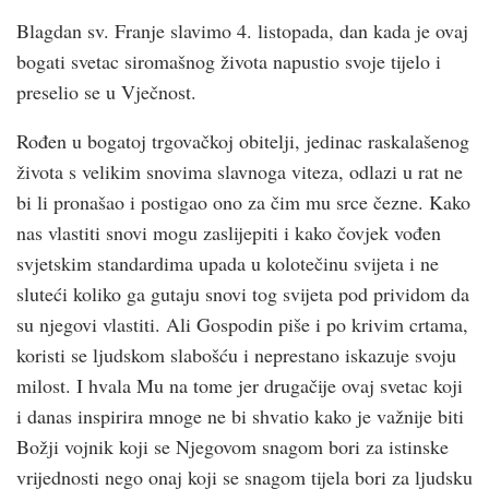
Blagdan sv. Franje slavimo 4. listopada, dan kada je ovaj
bogati svetac siromašnog života napustio svoje tijelo i
preselio se u Vječnost.
Rođen u bogatoj trgovačkoj obitelji, jedinac raskalašenog
života s velikim snovima slavnoga viteza, odlazi u rat ne
bi li pronašao i postigao ono za čim mu srce čezne. Kako
nas vlastiti snovi mogu zaslijepiti i kako čovjek vođen
svjetskim standardima upada u kolotečinu svijeta i ne
sluteći koliko ga gutaju snovi tog svijeta pod prividom da
su njegovi vlastiti. Ali Gospodin piše i po krivim crtama,
koristi se ljudskom slabošću i neprestano iskazuje svoju
milost. I hvala Mu na tome jer drugačije ovaj svetac koji
i danas inspirira mnoge ne bi shvatio kako je važnije biti
Božji vojnik koji se Njegovom snagom bori za istinske
vrijednosti nego onaj koji se snagom tijela bori za ljudsku