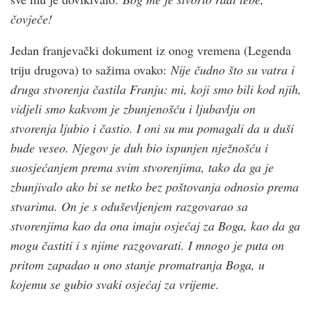
čovječe!
Jedan franjevački dokument iz onog vremena (Legenda
triju drugova) to sažima ovako:
Nije čudno što su vatra i
druga stvorenja častila Franju: mi, koji smo bili kod njih,
vidjeli smo kakvom je zbunjenošću i ljubavlju on
stvorenja ljubio i častio. I oni su mu pomagali da u duši
bude veseo. Njegov je duh bio ispunjen nježnošću i
suosjećanjem prema svim stvorenjima, tako da ga je
zbunjivalo ako bi se netko bez poštovanja odnosio prema
stvarima. On je s oduševljenjem razgovarao sa
stvorenjima kao da ona imaju osjećaj za Boga, kao da ga
mogu častiti i s njime razgovarati. I mnogo je puta on
pritom zapadao u ono stanje promatranja Boga, u
kojemu se gubio svaki osjećaj za vrijeme.