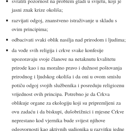
svratiti pozornost na problem gladi u svijetu, koji je
jasni znak krize okoliša;
razvijati odgoj, znanstveno istraživanje u skladu s
ovim principima;
odbacivati svaki oblik nasilja nad prirodom i ljudima;
da vođe svih religija i crkve svake konfesije
upozoravaju svoje članove na netaknutu kvalitetu
prirode kao i na moralno pravo i dužnost poštovanja
prirodnog i ljudskog okoliša i da oni u ovom smislu
potiču odgoj svojih službenika i posreduju religioznu
vrijednost ovih principa. Potrebno je da Crkva
oblikuje organe za ekologiju koji su pripremljeni za
ovu zadaću i da biskupi, dušobrižnici i mjesne Crkve
neprestano kod vjernika bude svijest njihove
odgovornosti kao aktivnih sudionika u razvitku jedne