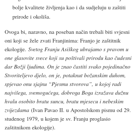
bolje kvalitete življenja kao i da sudjeluju u zaštiti
prirode i okoliša.
Ovoga bi, naravno, na poseban način trebali biti svjesni
oni koji se žele zvati Franjinima: Franjo je zaštitnik
ekologije.
Svetog Franju Asiškog ubrajamo s pravom u
one glasovite svece koji su poštivali prirodu kao čudesni
dar Božji ljudima. On je znao častiti svako pojedinačno
Stvoriteljevo djelo, on je, potaknut božanskim duhom,
spjevao onu sjajnu “Pjesmu stvorova”, u kojoj radi
najvišega, svemogućega, dobroga Boga izražava dužnu
hvalu osobito bratu suncu, bratu mjesecu i nebeskim
zvijezdama
(Ivan Pavao II. u Apostolskom pismu od 29.
studenog 1979, u kojem je sv. Franju proglasio
zaštitnikom ekologije).