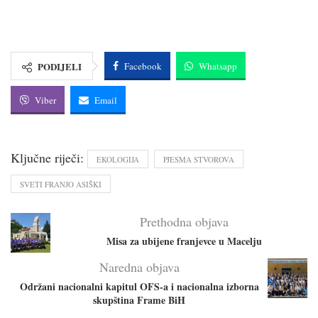
PODIJELI
Facebook
Whatsapp
Viber
Email
Ključne riječi:
EKOLOGIJA
PJESMA STVOROVA
SVETI FRANJO ASIŠKI
Prethodna objava
Misa za ubijene franjevce u Macelju
Naredna objava
Održani nacionalni kapitul OFS-a i nacionalna izborna
skupština Frame BiH