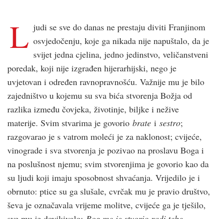
L
judi se sve do danas ne prestaju diviti Franjinom
osvjedočenju, koje ga nikada nije napuštalo, da je
svijet jedna cjelina, jedno jedinstvo, veličanstveni
poredak, koji nije izgrađen hijerarhijski, nego je
uvjetovan i određen ravnopravnošću. Važnije mu je bilo
zajedništvo u kojemu su sva bića stvorenja Božja od
razlika između čovjeka, životinje, biljke i nežive
materije. Svim stvarima je govorio
brate
i
sestro
;
razgovarao je s vatrom moleći je za naklonost; cvijeće,
vinograde i sva stvorenja je pozivao na proslavu Boga i
na poslušnost njemu; svim stvorenjima je govorio kao da
su ljudi koji imaju sposobnost shvaćanja. Vrijedilo je i
obrnuto: ptice su ga slušale, cvrčak mu je pravio društvo,
ševa je označavala vrijeme molitve, cvijeće ga je tješilo,
sve mu je dovikivalo:
Bog me je stvorio radi tebe,