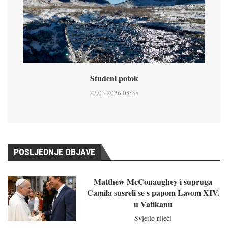
Studeni potok
27.03.2026 08:35
POSLJEDNJE OBJAVE
Matthew McConaughey i supruga
Camila susreli se s papom Lavom XIV.
u Vatikanu
Svjetlo riječi