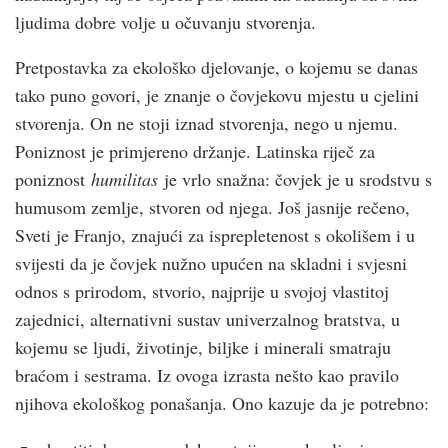
ljudima dobre volje u očuvanju stvorenja.
Pretpostavka za ekološko djelovanje, o kojemu se danas
tako puno govori, je znanje o čovjekovu mjestu u cjelini
stvorenja. On ne stoji iznad stvorenja, nego u njemu.
Poniznost je primjereno držanje. Latinska riječ za
poniznost
humilitas
je vrlo snažna: čovjek je u srodstvu s
humusom zemlje, stvoren od njega. Još jasnije rečeno,
Sveti je Franjo, znajući za isprepletenost s okolišem i u
svijesti da je čovjek nužno upućen na skladni i svjesni
odnos s prirodom, stvorio, najprije u svojoj vlastitoj
zajednici, alternativni sustav univerzalnog bratstva, u
kojemu se ljudi, životinje, biljke i minerali smatraju
braćom i sestrama. Iz ovoga izrasta nešto kao pravilo
njihova ekološkog ponašanja. Ono kazuje da je potrebno: