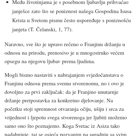
Među životinjama je s posebnom ljubavlju prihvaćao
janješce zato što se poniznost našega Gospodina Isusa
Krista u Svetom pismu često uspoređuje s poniznošću
janjeta (T. Čelanski, 1, 77).
Naravno, sve što je upravo rečeno o Franjinu držanju u
odnosu na prirodu, prenosivo je u mnogostruko većem
opsegu na njegovu ljubav prema ljudima.
Mogli bismo nastaviti s nabrajanjem svjedočanstava o
Franjinu odnosu prema svemu stvorenomu, no i ovo je
dovoljno za prvi zaključak: da je Franjino unutarnje
držanje pretpostavka za konkretno djelovanje. Na
početku stoji spremnost otvaranja očiju, ušiju i srca za
vrijednost i ljepotu svega stvorenoga jer ljubiti možemo
samo ono što poznajemo. Koga Svetac iz Asiza tako
nadahnjuje, taj se osjeća pozvanim na suradnju sa svim