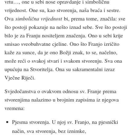
vrtu…, one u sebi nose opravdanje i simboličnu
vrijednost. One su, kao stvorenja, naša braća i sestre.
Ova
simbolična vrijednost
bi, prema tome, značila: sve
što postoji pokazuje na nešto iznad sebe. Sve što postoji
bilo je za Franju nositeljem značenja. Ono u sebi krije
smisao sveobuhvatne cjeline. Ono što Franjo izričito
kaže za sunce, da je ono Božji znak, to se, načelno,
može reći o svakoj stvari i svakom stvorenju. Sva ona
upućuju na Stvoritelja. Ona su sakramentalni izraz
Vječne Riječi.
Svjedočanstva o ovakvom odnosu sv. Franje prema
stvorenjima nalazimo u brojnim zapisima iz njegova
vremena:
Pjesma stvorenja. U njoj sv. Franjo, na pjesnički
način, sva stvorenja, bez iznimke,