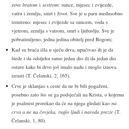
zove
bratom
i
sestrom
: sunce, mjesec i zvijezde,
vatru i zemlju, smrt i život. Sve je u paru međusobno
izmireno: mjesec i zvijezde sa suncem, voda s
vjetrom, zemlja s vatrom, smrt s ljubavlju. Sve je
pobratimljeno, jedna jedina obitelj pred Bogom;
Kad su braća išla u sječu drva, upućivao ih je da
štede i da odsijeku samo jedan dio ili da jedan dio
ostave kako bi drvo još imalo nadu i moglo iznova
izrasti (T. Čelanski, 2, 165).
Crve je sklanjao s ceste da ne bi bili pogaženi,
posebno zato što su ga podsjećali na Krista, o kojemu
je psalmist prorekao da će na njega gledati kao
na
crva a ne na čovjeka, ruglo ljudi i naroda prezir
(T.
Čelanski, 1, 80).