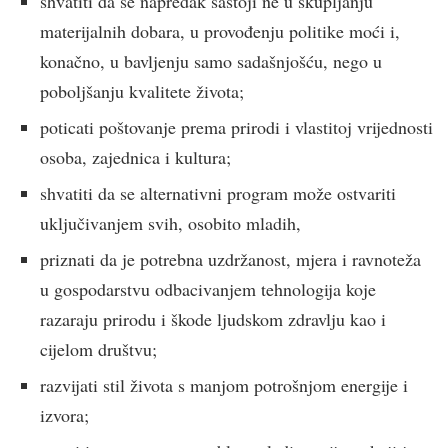
shvatiti da se napredak sastoji ne u skupljanju
materijalnih dobara, u provođenju politike moći i,
konačno, u bavljenju samo sadašnjošću, nego u
poboljšanju kvalitete života;
poticati poštovanje prema prirodi i vlastitoj vrijednosti
osoba, zajednica i kultura;
shvatiti da se alternativni program može ostvariti
uključivanjem svih, osobito mladih,
priznati da je potrebna uzdržanost, mjera i ravnoteža
u gospodarstvu odbacivanjem tehnologija koje
razaraju prirodu i škode ljudskom zdravlju kao i
cijelom društvu;
razvijati stil života s manjom potrošnjom energije i
izvora;