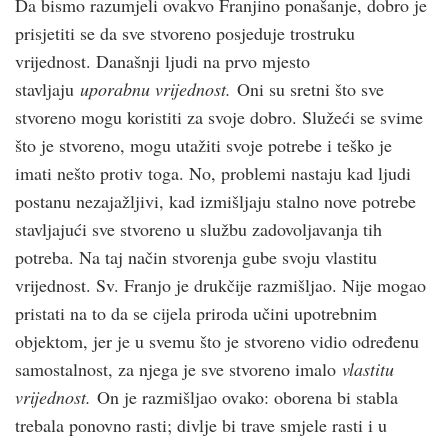
Da bismo razumjeli ovakvo Franjino ponašanje, dobro je
prisjetiti se da sve stvoreno posjeduje trostruku
vrijednost. Današnji ljudi na prvo mjesto
stavljaju
uporabnu vrijednost.
Oni su sretni što sve
stvoreno mogu koristiti za svoje dobro. Služeći se svime
što je stvoreno, mogu utažiti svoje potrebe i teško je
imati nešto protiv toga. No, problemi nastaju kad ljudi
postanu nezajažljivi, kad izmišljaju stalno nove potrebe
stavljajući sve stvoreno u službu zadovoljavanja tih
potreba. Na taj način stvorenja gube svoju vlastitu
vrijednost. Sv. Franjo je drukčije razmišljao. Nije mogao
pristati na to da se cijela priroda učini upotrebnim
objektom, jer je u svemu što je stvoreno vidio određenu
samostalnost, za njega je sve stvoreno imalo
vlastitu
vrijednost.
On je razmišljao ovako: oborena bi stabla
trebala ponovno rasti; divlje bi trave smjele rasti i u