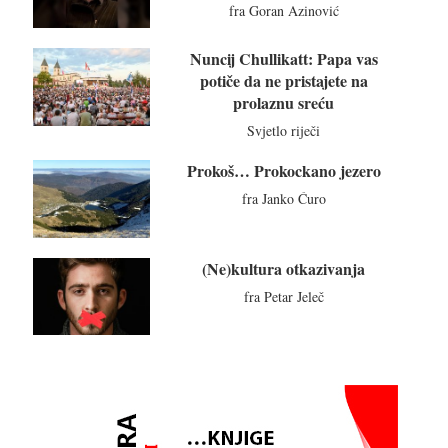
fra Goran Azinović
Nuncij Chullikatt: Papa vas
potiče da ne pristajete na
prolaznu sreću
Svjetlo riječi
Prokoš… Prokockano jezero
fra Janko Ćuro
(Ne)kultura otkazivanja
fra Petar Jeleč