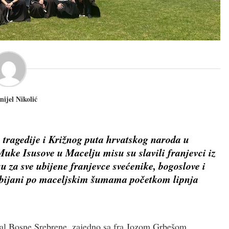
nijel Nikolić
 tragedije i Križnog puta hrvatskog naroda u
 Muke Isusove u Macelju misu su slavili franjevci iz
 za sve ubijene franjevce svećenike, bogoslove i
 ubijani po maceljskim šumama početkom lipnja
ijal Bosne Srebrene, zajedno sa fra Jozom Grbešom,