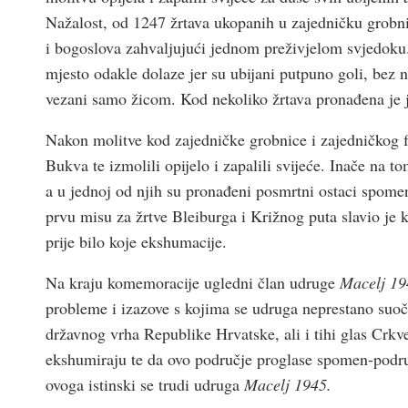
Nažalost, od 1247 žrtava ukopanih u zajedničku grobni
i bogoslova zahvaljujući jednom preživjelom svjedoku. 
mjesto odakle dolaze jer su ubijani putpuno goli, bez n
vezani samo žicom. Kod nekoliko žrtava pronađena je 
Nakon molitve kod zajedničke grobnice i zajedničkog foto
Bukva te izmolili opijelo i zapalili svijeće. Inače na t
a u jednoj od njih su pronađeni posmrtni ostaci spome
prvu misu za žrtve Bleiburga i Križnog puta slavio je k
prije bilo koje ekshumacije.
Na kraju komemoracije ugledni član udruge
Macelj 19
probleme i izazove s kojima se udruga neprestano suoča
državnog vrha Republike Hrvatske, ali i tihi glas Crkve
ekshumiraju te da ovo područje proglase spomen-podru
ovoga istinski se trudi udruga
Macelj 1945.