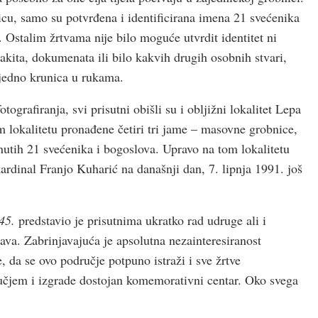
cu, samo su potvrđena i identificirana imena 21 svećenika
Ostalim žrtvama nije bilo moguće utvrdit identitet ni
akita, dokumenata ili bilo kakvih drugih osobnih stvari,
jedno krunica u rukama.
grafiranja, svi prisutni obišli su i obljižni lokalitet Lepa
om lokalitetu pronađene četiri tri jame – masovne grobnice,
nutih 21 svećenika i bogoslova. Upravo na tom lokalitetu
ardinal Franjo Kuharić na današnji dan, 7. lipnja 1991. još
45.
predstavio je prisutnima ukratko rad udruge ali i
va. Zabrinjavajuća je apsolutna nezainteresiranost
, da se ovo područje potpuno istraži i sve žrtve
čjem i izgrade dostojan komemorativni centar. Oko svega