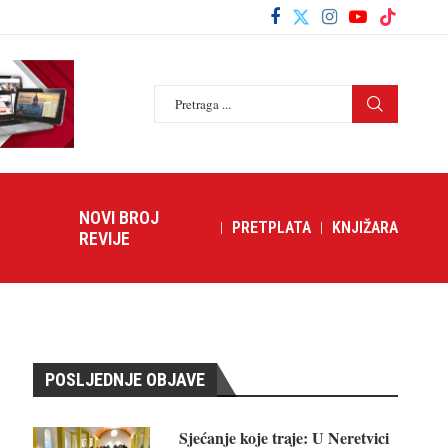
NOVI BROJ
PRETPLATA
KNJIŽARA
REVIJE
POSLJEDNJE OBJAVE
Sjećanje koje traje: U Neretvici