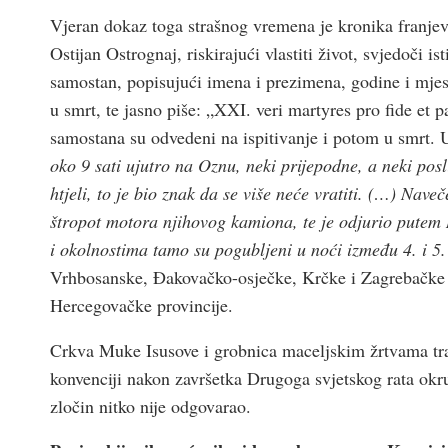
Vjeran dokaz toga strašnog vremena je kronika franjev
Ostijan Ostrognaj, riskirajući vlastiti život, svjedoči i
samostan, popisujući imena i prezimena, godine i mjes
u smrt, te jasno piše: „XXI. veri martyres pro fide et 
samostana su odvedeni na ispitivanje i potom u smrt. U
oko 9 sati ujutro na Oznu, neki prijepodne, a neki posl
htjeli, to je bio znak da se više neće vratiti. (…) Naveč
štropot motora njihovog kamiona, te je odjurio putem 
i okolnostima tamo su pogubljeni u noći između 4. i 5.
Vrhbosanske, Đakovačko-osječke, Krčke i Zagrebačke te
Hercegovačke provincije.
Crkva Muke Isusove i grobnica maceljskim žrtvama tr
konvenciji nakon završetka Drugoga svjetskog rata okru
zločin nitko nije odgovarao.