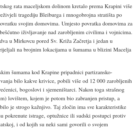
etskog rata maceljskom dolinom kretalo prema Krapini više
preživjeli tragediju Bleiburga i mnogobrojna stratišta po
li povratku svojim domovima. Umjesto povratka domovima za
 bešćutno iživljavanje nad zarobljenim civilima i vojnicima.
 dva u Mirkovcu pored Sv. Križa Začretja i jedan u
rijeljali na brojnim lokacijama u šumama u blizini Macelja
ljskim šumama kod Krapine pripadnici partizansko-
vanja bilo kakve krivice, pobili više od 12 000 zarobljenih
svećenici, bogoslovi i sjemeništarci. Nakon toga strašnog
m) lovištem, kojem je potom bio zabranjen pristup, a
ilo je strogo kažnjivo. Taj zločin ima sve karakteristike
 pokrenute istrage, optužnice ili sudski postupci protiv
atskoj, i od kojih su neki sami govorili o svojem