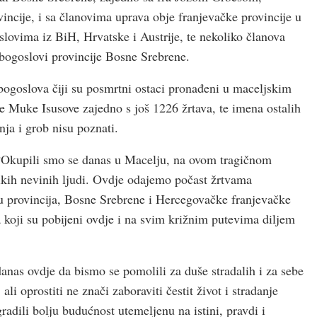
ncije, i sa članovima uprava obje franjevačke provincije u
lovima iz BiH, Hrvatske i Austrije, te nekoliko članova
u bogoslovi provincije Bosne Srebrene.
bogoslova čiji su posmrtni ostaci pronađeni u maceljskim
 Muke Isusove zajedno s još 1226 žrtava, te imena ostalih
nja i grob nisu poznati.
: “Okupili smo se danas u Macelju, na ovom tragičnom
olikih nevinih ljudi. Ovdje odajemo počast žrtvama
u provincija, Bosne Srebrene i Hercegovačke franjevačke
 koji su pobijeni ovdje i na svim križnim putevima diljem
danas ovdje da bismo se pomolili za duše stradalih i za sebe
ali oprostiti ne znači zaboraviti čestit život i stradanje
dili bolju budućnost utemeljenu na istini, pravdi i