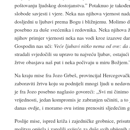
poštovanju ljudskog dostojanstva.” Potaknuo je takođe
slobode savjesti i vjere. Neka nas njihova vjernost na
dosljedni u ljubavi prema Bogu i bližnjemu. Molimo dan
posebno za duše svećenika i redovnika. Neka njihova ž
njihov primjer vjernosti neka nas vodi kroz izazove da
Gospodin nas uči:
Veće ljubavi nitko nema od ove: da tk
stradali svjedočili su upravo tu najveću ljubav, ostajuć
žrtve obasjava naš put i neka počivaju u miru Božjem.
Na kraju mise fra Jozo Grbeš, provincijal Hercegovačk
zaboraviti žrtvu koju su podnijeli mnogi ljudi u nedav
je fra Jozo posebno naglasio govoreći: „Svi mi činimo 
vrijednosti, jedan kompromis je zabranjen učiniti, a t
danas ovdje, i moramo ovu istinu prenositi sljedećim 
Poslije mise, ispred križa i zajedničke grobnice, prisut
molitvu opijela i zapalili svijeće za duše svih ubijenih