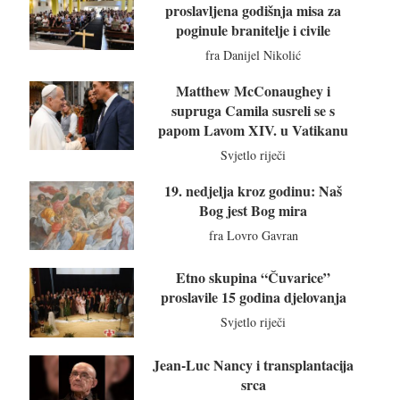
proslavljena godišnja misa za
poginule branitelje i civile
fra Danijel Nikolić
Matthew McConaughey i
supruga Camila susreli se s
papom Lavom XIV. u Vatikanu
Svjetlo riječi
19. nedjelja kroz godinu: Naš
Bog jest Bog mira
fra Lovro Gavran
Etno skupina “Čuvarice”
proslavile 15 godina djelovanja
Svjetlo riječi
Jean-Luc Nancy i transplantacija
srca