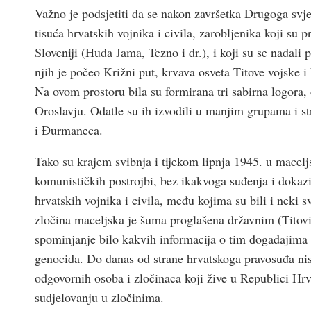
Važno je podsjetiti da se nakon završetka Drugoga svj
tisuća hrvatskih vojnika i civila, zarobljenika koji su 
Sloveniji (Huda Jama, Tezno i dr.), i koji su se nada
njih je počeo Križni put, krvava osveta Titove vojske i
Na ovom prostoru bila su formirana tri sabirna logora,
Oroslavju. Odatle su ih izvodili u manjim grupama i st
i Đurmaneca.
Tako su krajem svibnja i tijekom lipnja 1945. u mace
komunističkih postrojbi, bez ikakvoga suđenja i dokazi
hrvatskih vojnika i civila, među kojima su bili i neki 
zločina maceljska je šuma proglašena državnim (Titovi
spominjanje bilo kakvih informacija o tim događajima b
genocida. Do danas od strane hrvatskoga pravosuđa nisu
odgovornih osoba i zločinaca koji žive u Republici Hrv
sudjelovanju u zločinima.