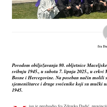
fra Da
Povodom obilježavanja 80. obljetnice Maceljske
svibnju 1945., u subotu 7. lipnja 2025., u crkvi
Bosne i Hercegovine. Na poseban način molili su
sjemeništarce i druge svećenike koji su mučki
1945.
isu je predvodio fra Zdravko Dadić, provinc