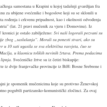
ačkoga samostana u Krapini u kojoj tadašnji gvardijan fra
stinu za ubijene svećenike i bogoslove koji su se sklonili u
ta rođenja i crkvenu pripadnost, kao i okolnosti odvođenja
patria” (lat. 21 pravi mučenik za vjeru i Domovinu). Iz
 kronici je ostalo zabilježeno:
Svi naši logoraši pozvani su
ije zbog „saslušanja”. Morali su ponesti stvari, ako su
er u 10 sati ugasila se sva električna rasvjeta, čuo se
Maclja, u klaonicu tolikih nevinih žrtava. Prema podacima
 lipnja.
Svećeničke žrtve su iz četiri biskupije:
 iz dvije franjevačke provincije iz BiH: Bosne Srebrene i
ajni je spomenik mučenicima koje su protivno Ženevskoj
tno pogubili partizansko-komunistički zločinci. Za ovaj