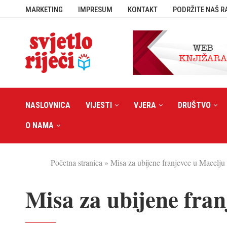
MARKETING
IMPRESUM
KONTAKT
PODRŽITE NAŠ R
NASLOVNICA
VIJESTI
VJERA
DRUŠTVO
O NAMA
Početna stranica
»
Misa za ubijene franjevce u Macelju
Misa za ubijene fran