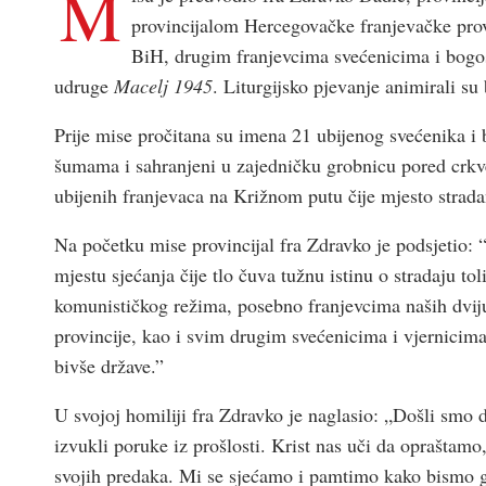
M
provincijalom Hercegovačke franjevačke provi
BiH, drugim franjevcima svećenicima i bogos
udruge
Macelj 1945
. Liturgijsko pjevanje animirali s
Prije mise pročitana su imena 21 ubijenog svećenika i 
šumama i sahranjeni u zajedničku grobnicu pored crkve
ubijenih franjevaca na Križnom putu čije mjesto strada
Na početku mise provincijal fra Zdravko je podsjetio
mjestu sjećanja čije tlo čuva tužnu istinu o stradaju t
komunističkog režima, posebno franjevcima naših dvij
provincije, kao i svim drugim svećenicima i vjernicima
bivše države.”
U svojoj homiliji fra Zdravko je naglasio: „Došli smo 
izvukli poruke iz prošlosti. Krist nas uči da opraštamo, 
svojih predaka. Mi se sjećamo i pamtimo kako bismo gra