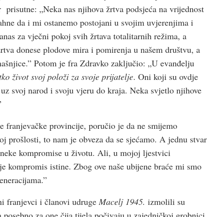
r prisutne: „Neka nas njihova žrtva podsjeća na vrijednost
dahne da i mi ostanemo postojani u svojim uvjerenjima i
as za vječni pokoj svih žrtava totalitarnih režima, a
rtva donese plodove mira i pomirenja u našem društvu, a
našnjice.” Potom je fra Zdravko zaključio: „U evanđelju
o život svoj položi za svoje prijatelje
. Oni koji su ovdje
i uz svoj narod i svoju vjeru do kraja. Neka svjetlo njihove
”
e franjevačke provincije, poručio je da ne smijemo
noj prošlosti, to nam je obveza da se sjećamo. A jednu stvar
neke kompromise u životu. Ali, u mojoj ljestvici
o je kompromis istine. Zbog ove naše ubijene braće mi smo
generacijama.”
ni franjevci i članovi udruge
Macelj 1945.
izmolili su
 a posebno za one čija tijela počivaju u zajedničkoj grobnici.