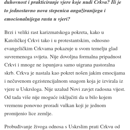
duhovnost i prakticiranje vjere koje nudi Crkva? Ili je
to jednostavno nova stepenica angažiranijega i
emocionalnijega rasta u vjeri?
Brzi i veliki rast karizmatskoga pokreta, kako u
Katoličkoj Crkvi tako i u protestantskim, odnosno
evangeličkim Crkvama pokazuje u svom temelju glad
suvremenoga svijeta. Nije dovoljna formalna pripadnost
Crkvi i mnoge ne ispunjava samo uigrana pastoralna
skrb. Crkva je nastala kao pokret nošen jakim emocijama
i nečuvenom egzistencijalnom snagom koja je izvirala iz
vjere u Uskrsloga. Nije uzalud Novi zavjet radosna vijest.
Od tada više nije moguće isključiti da u bilo kojem
vremenu ponovno proradi vulkan koji je jednom
promijenio lice zemlje.
Probuđivanje živoga odnosa s Uskrslim prati Crkvu od