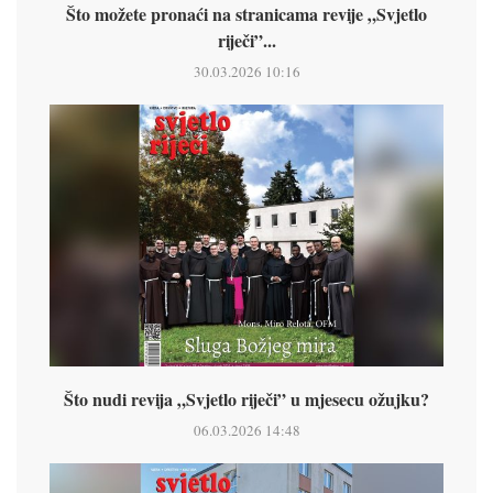
Što možete pronaći na stranicama revije „Svjetlo
riječi”...
30.03.2026 10:16
Što nudi revija „Svjetlo riječi” u mjesecu ožujku?
06.03.2026 14:48