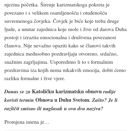
njezina početka. Širenje karizmatskoga pokreta je
povezano i s velikom osamljenošću i otuđenošću
suvremenoga čovjeka. Čovjek je biće koje treba druge
ljude, a unutar zajednica koje mole i žive od darova Duha
postoji i izrazita emocionalna i društvena povezanost
članova. Nije nevažno opaziti kako se članovi takvih
zajednica međusobno pozdravljaju otvoreno, srdačno,
snažnim zagrljajima. Usporedimo li to s formalnim
pozdravima iza kojih nema nikakvih emocija, dobit ćemo
razliku formalne i žive vjere.
Katoličku karizmatsku obnovu
Danas se za
radije
Obnova u Duhu Svetom
koristi termin
. Zašto? Je li
različit smisao ili naglasak u ova dva naziva?
Promjena imena je…