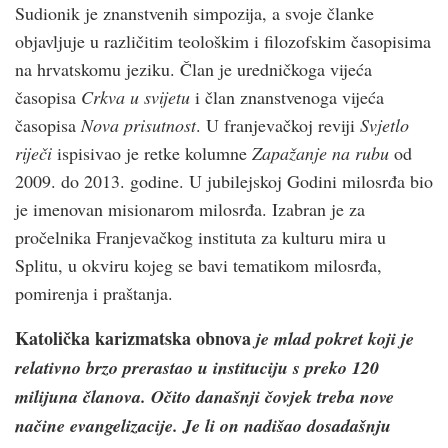
Sudionik je znanstvenih simpozija, a svoje članke
objavljuje u različitim teološkim i filozofskim časopisima
na hrvatskomu jeziku. Član je uredničkoga vijeća
časopisa
Crkva u svijetu
i član znanstvenoga vijeća
časopisa
Nova prisutnost
. U franjevačkoj reviji
Svjetlo
riječi
ispisivao je retke kolumne
Zapažanje na rubu
od
2009. do 2013. godine. U jubilejskoj Godini milosrđa bio
je imenovan misionarom milosrđa. Izabran je za
pročelnika Franjevačkog instituta za kulturu mira u
Splitu, u okviru kojeg se bavi tematikom milosrđa,
pomirenja i praštanja.
Katolička karizmatska obnova
je mlad pokret koji je
relativno brzo prerastao u instituciju s preko 120
milijuna članova. Očito današnji čovjek treba nove
načine evangelizacije. Je li on nadišao dosadašnju