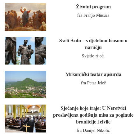
Životni program
fra Franjo Mušura
Sveti Anto – s djetetom Isusom u
naručju
Svjetlo riječi
Mrkonjićki teatar apsurda
fra Petar Jeleč
Sjećanje koje traje: U Neretvici
proslavljena godišnja misa za poginule
branitelje i civile
fra Danijel Nikolić