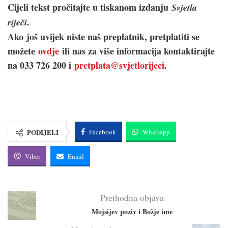
Cijeli tekst pročitajte u tiskanom izdanju
Svjetla
.
riječi
Ako još uvijek niste naš preplatnik, pretplatiti se
možete
ovdje
ili nas za više informacija kontaktirajte
na 033 726 200 i
pretplata@svjetlorijeci
.
PODIJELI
Facebook
Whatsapp
Viber
Email
Prethodna objava
Mojsijev poziv i Božje ime