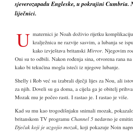
sjeverozapadu Engleske, u pokrajini Cumbria. N
liječnici.
U
maternici je Noah doživio rijetku komplikaciju
kralježnica ne razvije sasvim, a lubanja se i
kako izvještava britanski
Mirror
. Njegovim rod
Oni su to odbili. Nakon rođenja sina, otvorena rana na 
kako bi tekućina mogla isteći iz njegove lubanje.
Shelly i Rob već su izabrali dječji lijes za Nou, ali ist
za njih. Doveli su ga doma, a cijela ga je obitelj prih
Mozak mu je počeo rasti. I rastao je. I rastao je više.
Kad su mu kao trogodišnjaku snimali mozak, pokazalo
britanskom TV programu
Channel 5
nedavno je emiti
Dječak koji je uzgojio mozak
, koji pokazuje Noin napr