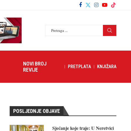
NOVI BROJ
PRETPLATA
KNJIŽARA
REVIJE
POSLJEDNJE OBJAVE
Sjećanje koje traje: U Neretvici