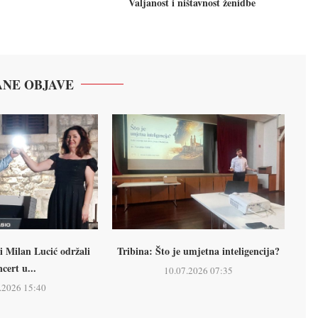
Valjanost i ništavnost ženidbe
NE OBJAVE
i Milan Lucić održali
Tribina: Što je umjetna inteligencija?
cert u...
10.07.2026 07:35
.2026 15:40