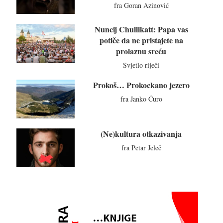
fra Goran Azinović
Nuncij Chullikatt: Papa vas
potiče da ne pristajete na
prolaznu sreću
Svjetlo riječi
Prokoš… Prokockano jezero
fra Janko Ćuro
(Ne)kultura otkazivanja
fra Petar Jeleč