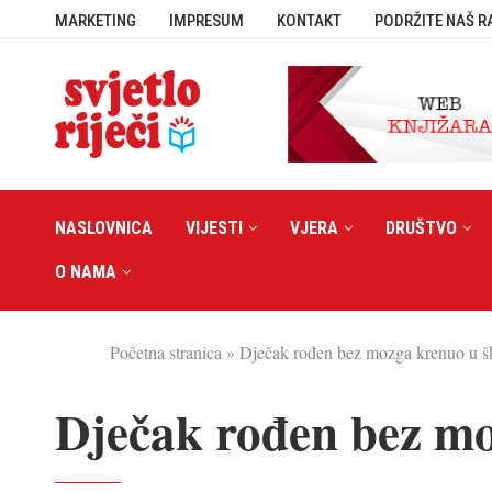
MARKETING
IMPRESUM
KONTAKT
PODRŽITE NAŠ R
NASLOVNICA
VIJESTI
VJERA
DRUŠTVO
O NAMA
Početna stranica
»
Dječak rođen bez mozga krenuo u š
Dječak rođen bez mo