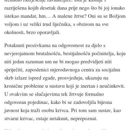
razriješena kojih desetak dana prije nego što bi joj ionako
istekao mandat, hm… A malene žrtve? Oni su se Božjom
voljom i uz veliki trud liječnika, s obzirom na sve
okolnosti, brzo oporavljali.
Potaknuti prozivkama na odgovornost za djelo s
nevjerojatnom brutalnošću, bestijalnošću počinitelja, koju
niti jedan razuman um ne bi mogao predvidjeti niti
spriječiti, zaposlenici mjerodavnoga centra za socijalnu
skrb izlaze ispred zgade, prosvjeduju, ukazuju na
kronične probleme u sustavu koji je inertan i neučinkovit.
U ovakvim se slučajevima tek žrtvuje formalno
odgovoran pojedinac, kako bi se zadovoljila bijesna
javnost koja traži osobu krivca. Pri tom sam sustav, kao
stvarni krivac, ostaje netaknut, neprepoznat.