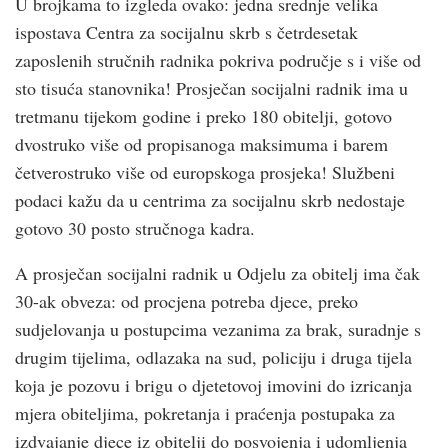
U brojkama to izgleda ovako: jedna srednje velika
ispostava Centra za socijalnu skrb s četrdesetak
zaposlenih stručnih radnika pokriva područje s i više od
sto tisuća stanovnika! Prosječan socijalni radnik ima u
tretmanu tijekom godine i preko 180 obitelji, gotovo
dvostruko više od propisanoga maksimuma i barem
četverostruko više od europskoga prosjeka! Službeni
podaci kažu da u centrima za socijalnu skrb nedostaje
gotovo 30 posto stručnoga kadra.
A prosječan socijalni radnik u Odjelu za obitelj ima čak
30-ak obveza: od procjena potreba djece, preko
sudjelovanja u postupcima vezanima za brak, suradnje s
drugim tijelima, odlazaka na sud, policiju i druga tijela
koja je pozovu i brigu o djetetovoj imovini do izricanja
mjera obiteljima, pokretanja i praćenja postupaka za
izdvajanje djece iz obitelji do posvojenja i udomljenja