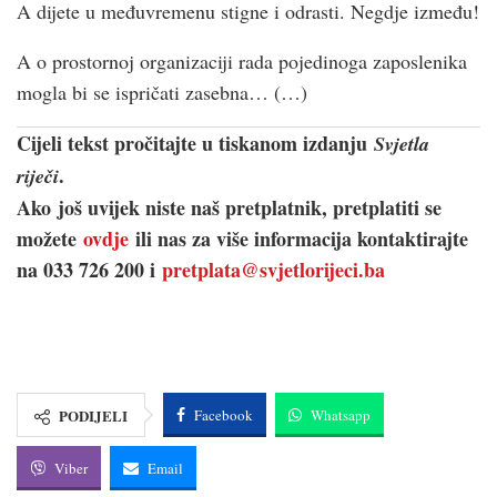
A dijete u međuvremenu stigne i odrasti. Negdje između!
A o prostornoj organizaciji rada pojedinoga zaposlenika
mogla bi se ispričati zasebna… (…)
Cijeli tekst pročitajte u tiskanom izdanju
Svjetla
.
riječi
Ako još uvijek niste naš pretplatnik, pretplatiti se
možete
ovdje
ili nas za više informacija kontaktirajte
na 033 726 200 i
pretplata@svjetlorijeci.ba
PODIJELI
Facebook
Whatsapp
Viber
Email