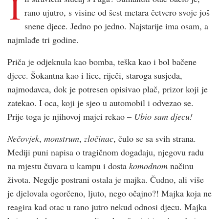
I
rano ujutro, s visine od šest metara četvero svoje još
snene djece. Jedno po jedno. Najstarije ima osam, a
najmlađe tri godine.
Priča je odjeknula kao bomba, teška kao i bol bačene
djece. Šokantna kao i lice, riječi, staroga susjeda,
najmodavca, dok je potresen opisivao plač, prizor koji je
zatekao. I oca, koji je sjeo u automobil i odvezao se.
Prije toga je njihovoj majci rekao –
Ubio sam djecu!
Nečovjek
,
monstrum
,
zločinac
, čulo se sa svih strana.
Mediji puni napisa o tragičnom događaju, njegovu radu
na mjestu čuvara u kampu i dosta
komodnom
načinu
života. Negdje postrani ostala je majka. Čudno, ali više
je djelovala ogorčeno, ljuto, nego očajno?! Majka koja ne
reagira kad otac u rano jutro nekud odnosi djecu. Majka