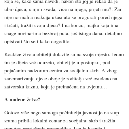
koja se, kako sama navodi, nakon što joj je rekao da je
ubio djecu, s njim svađa, viče na njega, prijeti mu?! Zar
nije normalna reakcija užasnuto se progurati pored njega
i trčati, tražiti svoju djecu? I na koncu, majka koja ima
snage novinarima bezbroj puta, još istoga dana, detaljno
opisivati što se i kako dogodilo.
Kockice života obitelji dolazile su na svoje mjesto. Jedno
im je dijete već oduzeto, obitelj je u postupku, pod
pojačanim nadzorom centra za socijalnu skrb. A zbog
zanemarivanja djece oboje je roditelja već osuđeno na
zatvorsku kaznu, koja je preinačena na uvjetnu…
A malene žrtve?
Gotovo više nego samoga počinitelja javnost je na stup
srama pribila lokalni centar za socijalnu skrb i tražila
trenutno razrješenje ravnateljice. Ista je kasnije i