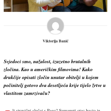
Viktorija Banić
Svjedoci smo, nažalost, izuzetno brutalnih
zločina. Kao u američkim filmovima! Kako
drukčije opisati zločin unutar obitelji u kojem
počinitelj gotovo dva desetljeća krije tijelo žrtve u
vlastitom zamrzivaču?
li stravični slučaj s Paga? Sumanuti otac bacio je,