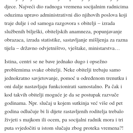
djece. Najveći dio radnoga vremena socijalnim radnicima
oduzima upravo administrativni dio njihovih poslova koji
traje dulje i od samoga razgovora s obitelji – izrada
službenih bilješki, obiteljskih anamneza, popunjavanje
obrazaca, izrada statistike, sastavljanje mišljenja za razna
tijela – državno odvjetništvo, vještake, ministarstva…
Istina, centri se ne bave jednako dugo i opsežno
problemima svake obitelji. Neke obitelji trebaju samo
jednokratno savjetovanje, pomoć u određenom trenutku i
oni dalje nastavljaju funkcionirati samostalno. Pa čak i
kod takvih obitelji moguće je da se postupak razvuče
godinama. Npr. slučaj u kojem sutkinja već više od pet
godina odlučuje bi li dijete rastavljenih roditelja trebalo
živjeti s majkom ili ocem, pa socijalni radnik mora i tri
puta svjedočiti u istom slučaju zbog proteka vremena?!