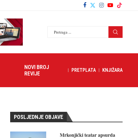
NOVI BROJ
PRETPLATA
KNJIŽARA
REVIJE
POSLJEDNJE OBJAVE
Mrkonjićki teatar apsurda