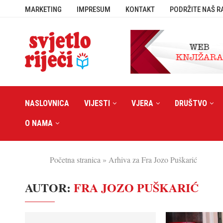
MARKETING
IMPRESUM
KONTAKT
PODRŽITE NAŠ R
NASLOVNICA
VIJESTI
VJERA
DRUŠTVO
O NAMA
Početna stranica
»
Arhiva za Fra Jozo Puškarić
AUTOR:
FRA JOZO PUŠKARIĆ