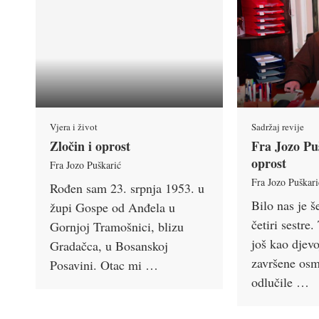
Vjera i život
Sadržaj revije
Zločin i oprost
Fra Jozo Puš
oprost
Fra Jozo Puškarić
Fra Jozo Puškari
Rođen sam 23. srpnja 1953. u
Bilo nas je š
župi Gospe od Anđela u
četiri sestre.
Gornjoj Tramošnici, blizu
još kao djevo
Gradačca, u Bosanskoj
završene osm
Posavini. Otac mi …
odlučile …