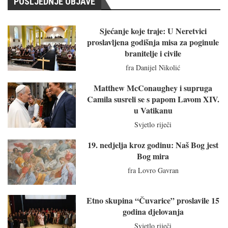
POSLJEDNJE OBJAVE
Sjećanje koje traje: U Neretvici
proslavljena godišnja misa za poginule
branitelje i civile
fra Danijel Nikolić
Matthew McConaughey i supruga
Camila susreli se s papom Lavom XIV.
u Vatikanu
Svjetlo riječi
19. nedjelja kroz godinu: Naš Bog jest
Bog mira
fra Lovro Gavran
Etno skupina “Čuvarice” proslavile 15
godina djelovanja
Svjetlo riječi