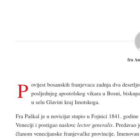
fra An
P
ovijest bosanskih franjevaca zadnja dva desetlj
posljednjeg apostolskog vikara u Bosni, biskup
u selu Glavini kraj Imotskoga.
Fra Paškal je u novicijat stupio u Fojnici 1841. godine
Veneciji i postigao naslovc
lector generalis
. Predavao j
članom venecijanske franjevačke provincije. Imenovan