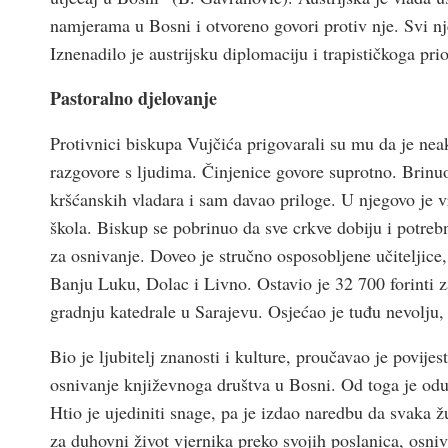
namjerama u Bosni i otvoreno govori protiv nje. Svi n
Iznenadilo je austrijsku diplomaciju i trapističkoga pri
Pastoralno djelovanje
Protivnici biskupa Vujčića prigovarali su mu da je nea
razgovore s ljudima. Činjenice govore suprotno. Brinuo
kršćanskih vladara i sam davao priloge. U njegovo je 
škola. Biskup se pobrinuo da sve crkve dobiju i potre
za osnivanje. Doveo je stručno osposobljene učiteljice
Banju Luku, Dolac i Livno. Ostavio je 32 700 forinti z
gradnju katedrale u Sarajevu. Osjećao je tuđu nevolju, 
Bio je ljubitelj znanosti i kulture, proučavao je povije
osnivanje književnoga društva u Bosni. Od toga je od
Htio je ujediniti snage, pa je izdao naredbu da svaka 
za duhovni život vjernika preko svojih poslanica, osniv