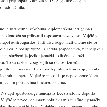
ki i prijateljski. Zatražio je 1872. godine da ga se
o rado učinila.
eno je ustancima, sukobima, diplomatskim intrigama i
naklonošću su prihvatili uspostavu nove vlasti. Vujčić je
tupci austrougarske vlasti nisu odgovarali onome što su
djeli da je poslije vojne uslijedila gospodarska, financijska i
nci, službeni je jezik njemački, odlučno se traži
u. To su razlozi zbog kojih su odnosi između
i. Stoljećima su se fratri borili protiv islamizacije, a sada
vladinih namjera. Vujčić je pisao da je nepovjerenje klera
im javnim postupcima i neurednostima.
a. Na upit apostolskoga nuncija iz Beča zašto ne dopušta
Vujčić je naveo „da imaju političku misiju i šire njemački
uskratila pomoć biskupu Vujčiću jer ne odgovara njezinim