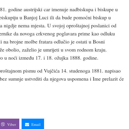
881. godine austrijski car imenuje nadbiskupa i biskupe u
 biskupiju u Banjoj Luci ili da bude pomoćni biskup u
ga nigdje nema mjesta. U svojoj oproštajnoj poslanici od
jernike da novoga crkvenog poglavara prime kao odluku
i na brojne molbe fratara odlučio je ostati u Bosni
že obolio, zaželio je umrijeti u svom rodnom kraju.
o u noći između 17. i 18. ožujka 1888. godine.
oproštajnom pismu od Vujčića 14. studenoga 1881. napisao
 bez sumnje ustvrditi da njegova uspomena i Ime prelazit će
Viber
Email