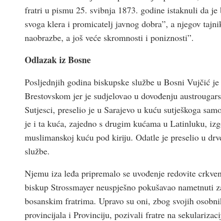
fratri u pismu 25. svibnja 1873. godine istaknuli da je 
svoga klera i promicatelj javnog dobra”, a njegov tajni
naobrazbe, a još veće skromnosti i poniznosti”.
Odlazak iz Bosne
Posljednjih godina biskupske službe u Bosni Vujčić je
Brestovskom jer je sudjelovao u dovođenju austrougars
Sutjesci, preselio je u Sarajevo u kuću sutješkoga sam
je i ta kuća, zajedno s drugim kućama u Latinluku, izg
muslimanskoj kuću pod kiriju. Odatle je preselio u drv
službe.
Njemu iza leđa pripremalo se uvođenje redovite crkvene
biskup Strossmayer neuspješno pokušavao nametnuti za
bosanskim fratrima. Upravo su oni, zbog svojih osobn
provincijala i Provinciju, pozivali fratre na sekularizac