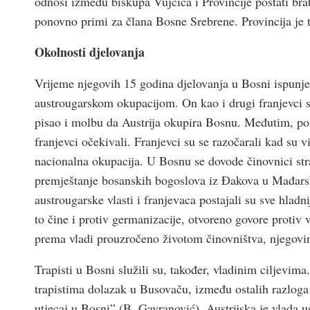
odnosi između biskupa Vujčića i Provincije postati brats
ponovno primi za člana Bosne Srebrene. Provincija je t
Okolnosti djelovanja
Vrijeme njegovih 15 godina djelovanja u Bosni ispunj
austrougarskom okupacijom. On kao i drugi franjevci s 
pisao i molbu da Austrija okupira Bosnu. Međutim, pos
franjevci očekivali. Franjevci su se razočarali kad su vi
nacionalna okupacija. U Bosnu se dovode činovnici stra
premještanje bosanskih bogoslova iz Đakova u Mađarsk
austrougarske vlasti i franjevaca postajali su sve hladnij
to čine i protiv germanizacije, otvoreno govore protiv 
prema vladi prouzročeno životom činovništva, njegov
Trapisti u Bosni služili su, također, vladinim ciljevim
trapistima dolazak u Busovaču, između ostalih razloga 
utjecaj u Bosni” (B. Gavranović). Austrijska je vlada 