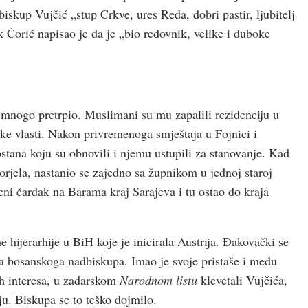
biskup Vujčić „stup Crkve, ures Reda, dobri pastir, ljubitelj
k Ćorić napisao je da je „bio redovnik, velike i duboke
 mnogo pretrpio. Muslimani su mu zapalili rezidenciju u
ke vlasti. Nakon privremenoga smještaja u Fojnici i
ostana koju su obnovili i njemu ustupili za stanovanje. Kad
orjela, nastanio se zajedno sa župnikom u jednoj staroj
eni čardak na Barama kraj Sarajeva i tu ostao do kraja
 hijerarhije u BiH koje je inicirala Austrija. Đakovački se
 bosanskoga nadbiskupa. Imao je svoje pristaše i među
ih interesa, u zadarskom
Narodnom listu
klevetali Vujčića,
iju. Biskupa se to teško dojmilo.