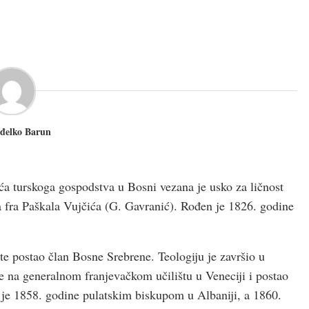
đelko Barun
eća turskoga gospodstva u Bosni vezana je usko za ličnost
a fra Paškala Vujčića (G. Gavranić). Rođen je 1826. godine
 te postao član Bosne Srebrene. Teologiju je završio u
e na generalnom franjevačkom učilištu u Veneciji i postao
 je 1858. godine pulatskim biskupom u Albaniji, a 1860.