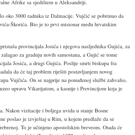
alne Afrike sa sjedištem u Aleksandriji.
alo oko 3000 radnika iz Dalmacije. Vujčić se pobrinuo da
ovića-Škorića. Bio je to prvi misionar među hrvatskim
ristaša provincijala Josića i njegova nasljednika Gujića, za
se zalagao za gradnju novih samostana, a Gujić se tome
ncijala Josića, a drugi Gujića. Poslije smrti biskupa fra
adala da će taj problem riješiti postavljanjem novog
kupa Vujčića. On se najprije na ponuđenoj službi zahvalio,
euzeo upravu Vikarijatom, a kasnije i Provincijom koja je
 Nakon vizitacije i boljega uvida u stanje Bosne
ine poslao je izvještaj u Rim, u kojem predlaže da se
Srebrenoj. To je učinjeno apostolskim breveom. Otada će