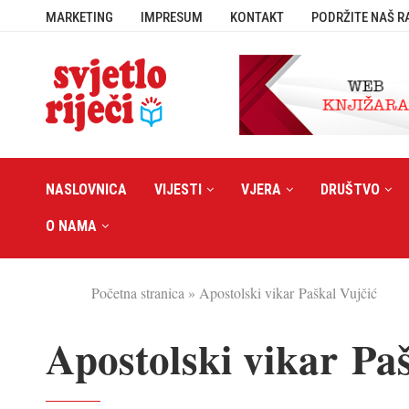
MARKETING
IMPRESUM
KONTAKT
PODRŽITE NAŠ R
NASLOVNICA
VIJESTI
VJERA
DRUŠTVO
O NAMA
Početna stranica
»
Apostolski vikar Paškal Vujčić
Apostolski vikar Paš