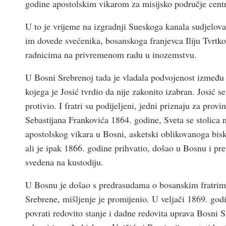
godine apostolskim vikarom za misijsko područje centr
U to je vrijeme na izgradnji Sueskoga kanala sudjelov
im dovede svećenika, bosanskoga franjevca Iliju Tvrtk
radnicima na privremenom radu u inozemstvu.
U Bosni Srebrenoj tada je vladala podvojenost između p
kojega je Josić tvrdio da nije zakonito izabran. Josić 
protivio. I fratri su podijeljeni, jedni priznaju za provi
Sebastijana Frankovića 1864. godine, Sveta se stolica n
apostolskog vikara u Bosni, asketski oblikovanoga bis
ali je ipak 1866. godine prihvatio, došao u Bosnu i pr
svedena na kustodiju.
U Bosnu je došao s predrasudama o bosanskim fratrima.
Srebrene, mišljenje je promijenio. U veljači 1869. god
povrati redovito stanje i dadne redovita uprava Bosni 