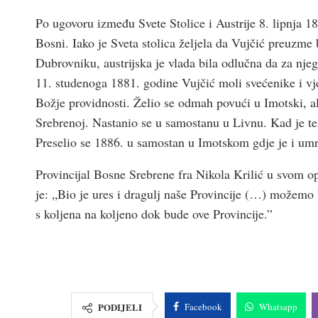
Po ugovoru između Svete Stolice i Austrije 8. lipnja 1
Bosni. Iako je Sveta stolica željela da Vujčić preuzme
Dubrovniku, austrijska je vlada bila odlučna da za nje
11. studenoga 1881. godine Vujčić moli svećenike i v
Božje providnosti. Želio se odmah povući u Imotski, al
Srebrenoj. Nastanio se u samostanu u Livnu. Kad je te
Preselio se 1886. u samostan u Imotskom gdje je i umr
Provincijal Bosne Srebrene fra Nikola Krilić u svom 
je: „Bio je ures i dragulj naše Provincije (…) možemo
s koljena na koljeno dok bude ove Provincije.”
PODIJELI
Facebook
Whatsapp