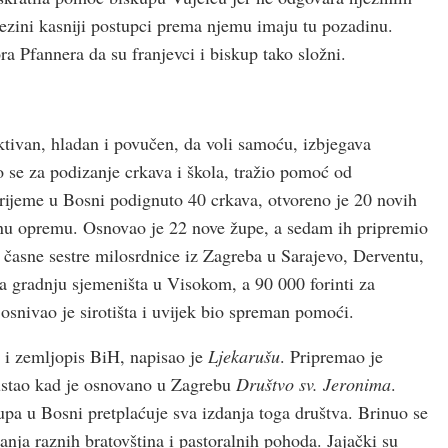
jezini kasniji postupci prema njemu imaju tu pozadinu.
ora Pfannera da su franjevci i biskup tako složni.
ktivan, hladan i povučen, da voli samoću, izbjegava
 se za podizanje crkava i škola, tražio pomoć od
vrijeme u Bosni podignuto 40 crkava, otvoreno je 20 novih
bnu opremu. Osnovao je 22 nove župe, a sedam ih pripremio
, časne sestre milosrdnice iz Zagreba u Sarajevo, Derventu,
a gradnju sjemeništa u Visokom, a 90 000 forinti za
osnivao je sirotišta i uvijek bio spreman pomoći.
st i zemljopis BiH, napisao je
Ljekarušu
. Pripremao je
ustao kad je osnovano u Zagrebu
Društvo sv. Jeronima
.
župa u Bosni pretplaćuje sva izdanja toga društva. Brinuo se
anja raznih bratovština i pastoralnih pohoda. Jajački su