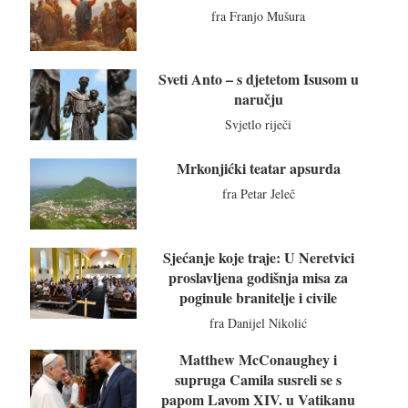
fra Franjo Mušura
Sveti Anto – s djetetom Isusom u
naručju
Svjetlo riječi
Mrkonjićki teatar apsurda
fra Petar Jeleč
Sjećanje koje traje: U Neretvici
proslavljena godišnja misa za
poginule branitelje i civile
fra Danijel Nikolić
Matthew McConaughey i
supruga Camila susreli se s
papom Lavom XIV. u Vatikanu