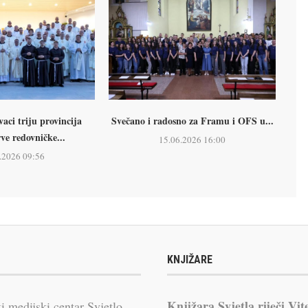
ci triju provincija
Svečano i radosno za Framu i OFS u...
rve redovničke...
15.06.2026 16:00
.2026 09:56
KNJIŽARE
Knjižara Svjetla riječi Vit
i medijski centar Svjetlo