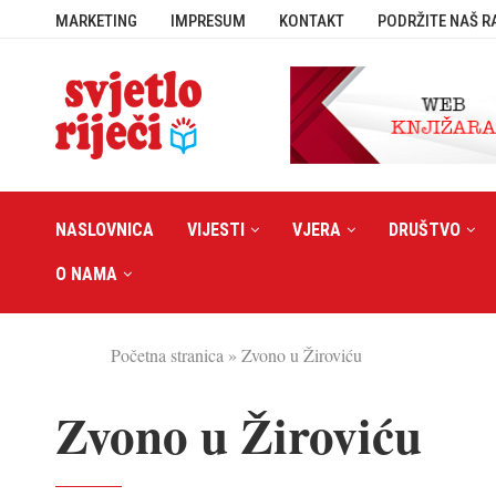
MARKETING
IMPRESUM
KONTAKT
PODRŽITE NAŠ R
NASLOVNICA
VIJESTI
VJERA
DRUŠTVO
O NAMA
Početna stranica
»
Zvono u Žiroviću
Zvono u Žiroviću