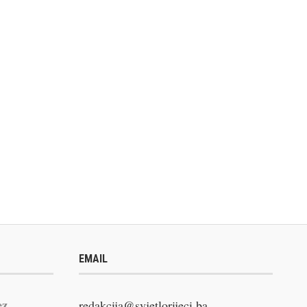
EMAIL
ez
redakcija@svjetlorijeci.ba