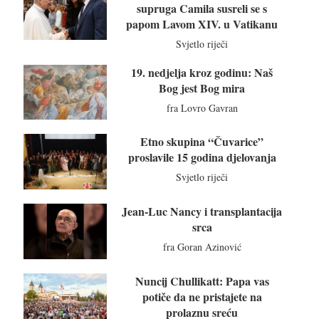
supruga Camila susreli se s
papom Lavom XIV. u Vatikanu
Svjetlo riječi
19. nedjelja kroz godinu: Naš
Bog jest Bog mira
fra Lovro Gavran
Etno skupina “Čuvarice”
proslavile 15 godina djelovanja
Svjetlo riječi
Jean-Luc Nancy i transplantacija
srca
fra Goran Azinović
Nuncij Chullikatt: Papa vas
potiče da ne pristajete na
prolaznu sreću