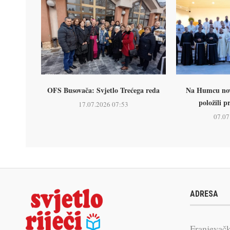
OFS Busovača: Svjetlo Trećega reda
Na Humcu nova
položili p
17.07.2026 07:53
07.07
ADRESA
Franjevačk