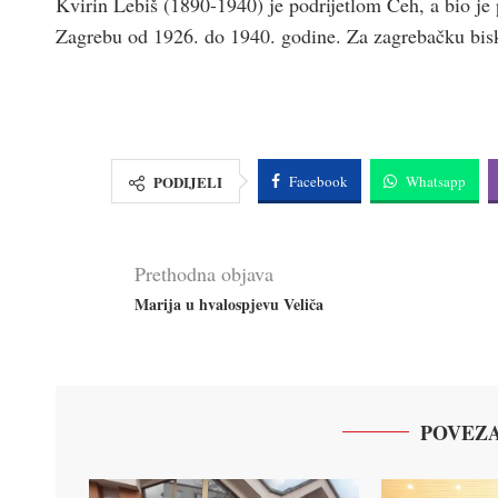
Kvirin Lebiš (1890-1940) je podrijetlom Čeh, a bio je 
Zagrebu od 1926. do 1940. godine. Za zagrebačku biskup
PODIJELI
Facebook
Whatsapp
Prethodna objava
Marija u hvalospjevu Veliča
POVEZA