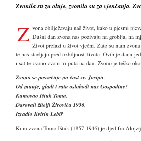
Zvonila su za oluje, zvonila su za vjenčanja. Zvo
Z
vona obilježavaju naš život, kako u pjesmi pjev
Dušni dan zvona nas pozivaju na groblja, na m
Život prelazi u život vječni. Zato su nam zvon
te nas stavljaju pred ozbiljnost života. Ovih je dana j
i sat te zvono zvoni tri puta na dan. Zvono je teško oko
Zvono se posvećuje na čast sv. Josipu.
Od munje, gladi i rata oslobodi nas Gospodine!
Kumovao Ištuk Toma.
Darovali žitelji Žirovića 1936.
Izradio Kvirin Lebiš
Kum zvona Tomo Ištuk (1857-1946) je djed fra Alojzij