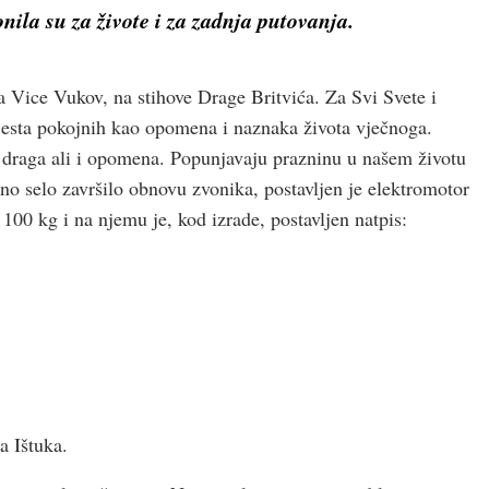
nila su za živote i za zadnja putovanja.
a Vice Vukov, na stihove Drage Britvića. Za Svi Svete i
jesta pokojnih kao opomena i naznaka života vječnoga.
a draga ali i opomena. Popunjavaju prazninu u našem životu
edno selo završilo obnovu zvonika, postavljen je elektromotor
 100 kg i na njemu je, kod izrade, postavljen natpis:
a Ištuka.