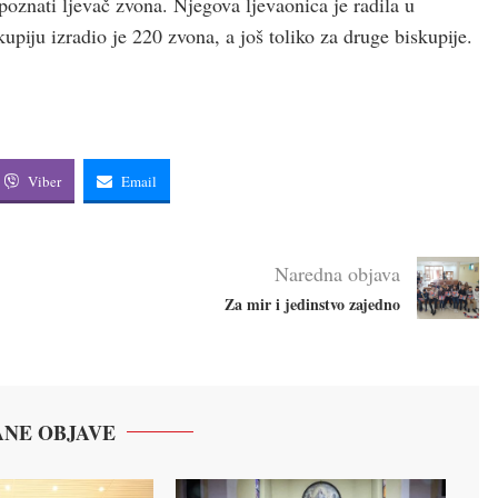
poznati ljevač zvona. Njegova ljevaonica je radila u
iju izradio je 220 zvona, a još toliko za druge biskupije.
Viber
Email
Naredna objava
Za mir i jedinstvo zajedno
NE OBJAVE