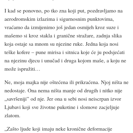
I kad se ponovno, po tko zna koji put, pozdravljamo na
aerodromskim izlazima i sigurnosnim punktovima,
vraćamo da izmijenimo još jedan osmijeh kroz suze i
mašemo si kroz stakla i granične stražare, zadnja slika
koja ostaje sa mnom su njezine ruke. Jedna koja nosi
teške kofere – pune mirisa i sitnica koje će ju podsjećati
na njezinu djecu i unučad i druga kojom maše, a koju ne
može ispružiti…
Ne, moja majka nije oštećena ili prikraćena. Njoj ništa ne
nedostaje. Ona nema ništa manje od drugih i nitko nije
„savršeniji” od nje. Jer ona u sebi nosi neiscrpan izvor
Ljubavi koji sve životne pukotine i slomove zacjeljuje
zlatom.
„Zašto ljude koji imaju neke kronične deformacije