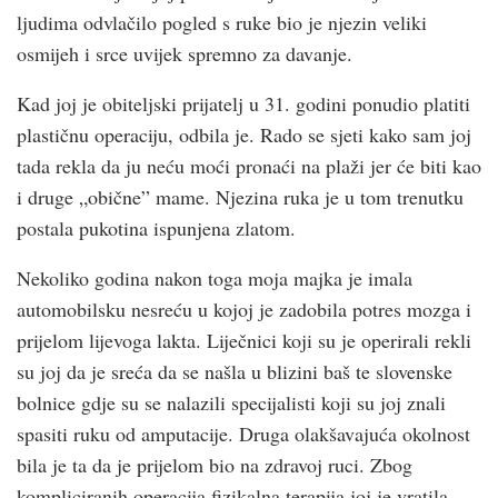
ljudima odvlačilo pogled s ruke bio je njezin veliki
osmijeh i srce uvijek spremno za davanje.
Kad joj je obiteljski prijatelj u 31. godini ponudio platiti
plastičnu operaciju, odbila je. Rado se sjeti kako sam joj
tada rekla da ju neću moći pronaći na plaži jer će biti kao
i druge „obične” mame. Njezina ruka je u tom trenutku
postala pukotina ispunjena zlatom.
Nekoliko godina nakon toga moja majka je imala
automobilsku nesreću u kojoj je zadobila potres mozga i
prijelom lijevoga lakta. Liječnici koji su je operirali rekli
su joj da je sreća da se našla u blizini baš te slovenske
bolnice gdje su se nalazili specijalisti koji su joj znali
spasiti ruku od amputacije. Druga olakšavajuća okolnost
bila je ta da je prijelom bio na zdravoj ruci. Zbog
kompliciranih operacija fizikalna terapija joj je vratila