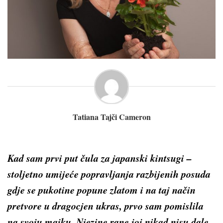
Tatiana Tajči Cameron
Kad sam prvi put čula za japanski
kintsugi
–
stoljetno umijeće popravljanja razbijenih posuda
gdje se pukotine popune zlatom i na taj način
pretvore u dragocjen ukras, prvo sam pomislila
na svoju majku. Njezine rane joj nikad nisu dale