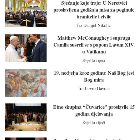
Sjećanje koje traje: U Neretvici
proslavljena godišnja misa za poginule
branitelje i civile
fra Danijel Nikolić
Matthew McConaughey i supruga
Camila susreli se s papom Lavom XIV.
u Vatikanu
Svjetlo riječi
19. nedjelja kroz godinu: Naš Bog jest
Bog mira
fra Lovro Gavran
Etno skupina “Čuvarice” proslavile 15
godina djelovanja
Svjetlo riječi