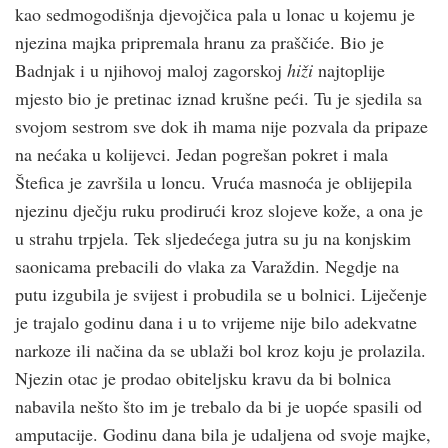
kao sedmogodišnja djevojčica pala u lonac u kojemu je
njezina majka pripremala hranu za praščiće. Bio je
Badnjak i u njihovoj maloj zagorskoj
hiži
najtoplije
mjesto bio je pretinac iznad krušne peći. Tu je sjedila sa
svojom sestrom sve dok ih mama nije pozvala da pripaze
na nećaka u kolijevci. Jedan pogrešan pokret i mala
Štefica je završila u loncu. Vruća masnoća je oblijepila
njezinu dječju ruku prodirući kroz slojeve kože, a ona je
u strahu trpjela. Tek sljedećega jutra su ju na konjskim
saonicama prebacili do vlaka za Varaždin. Negdje na
putu izgubila je svijest i probudila se u bolnici. Liječenje
je trajalo godinu dana i u to vrijeme nije bilo adekvatne
narkoze ili načina da se ublaži bol kroz koju je prolazila.
Njezin otac je prodao obiteljsku kravu da bi bolnica
nabavila nešto što im je trebalo da bi je uopće spasili od
amputacije. Godinu dana bila je udaljena od svoje majke,