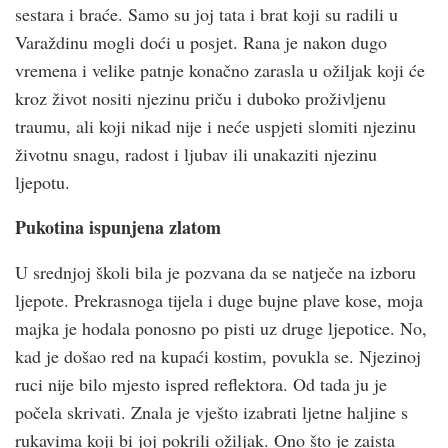
sestara i braće. Samo su joj tata i brat koji su radili u
Varaždinu mogli doći u posjet. Rana je nakon dugo
vremena i velike patnje konačno zarasla u ožiljak koji će
kroz život nositi njezinu priču i duboko proživljenu
traumu, ali koji nikad nije i neće uspjeti slomiti njezinu
životnu snagu, radost i ljubav ili unakaziti njezinu
ljepotu.
Pukotina ispunjena zlatom
U srednjoj školi bila je pozvana da se natječe na izboru
ljepote. Prekrasnoga tijela i duge bujne plave kose, moja
majka je hodala ponosno po pisti uz druge ljepotice. No,
kad je došao red na kupaći kostim, povukla se. Njezinoj
ruci nije bilo mjesto ispred reflektora. Od tada ju je
počela skrivati. Znala je vješto izabrati ljetne haljine s
rukavima koji bi joj pokrili ožiljak. Ono što je zaista