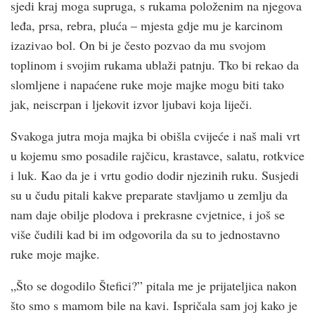
sjedi kraj moga supruga, s rukama položenim na njegova
leđa, prsa, rebra, pluća – mjesta gdje mu je karcinom
izazivao bol. On bi je često pozvao da mu svojom
toplinom i svojim rukama ublaži patnju. Tko bi rekao da
slomljene i napaćene ruke moje majke mogu biti tako
jak, neiscrpan i ljekovit izvor ljubavi koja liječi.
Svakoga jutra moja majka bi obišla cvijeće i naš mali vrt
u kojemu smo posadile rajčicu, krastavce, salatu, rotkvice
i luk. Kao da je i vrtu godio dodir njezinih ruku. Susjedi
su u čudu pitali kakve preparate stavljamo u zemlju da
nam daje obilje plodova i prekrasne cvjetnice, i još se
više čudili kad bi im odgovorila da su to jednostavno
ruke moje majke.
„Što se dogodilo Štefici?” pitala me je prijateljica nakon
što smo s mamom bile na kavi. Ispričala sam joj kako je