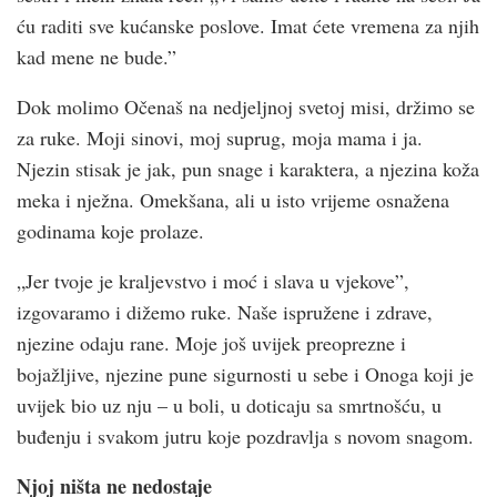
ću raditi sve kućanske poslove. Imat ćete vremena za njih
kad mene ne bude.”
Dok molimo Očenaš na nedjeljnoj svetoj misi, držimo se
za ruke. Moji sinovi, moj suprug, moja mama i ja.
Njezin stisak je jak, pun snage i karaktera, a njezina koža
meka i nježna. Omekšana, ali u isto vrijeme osnažena
godinama koje prolaze.
„Jer tvoje je kraljevstvo i moć i slava u vjekove”,
izgovaramo i dižemo ruke. Naše ispružene i zdrave,
njezine odaju rane. Moje još uvijek preoprezne i
bojažljive, njezine pune sigurnosti u sebe i Onoga koji je
uvijek bio uz nju – u boli, u doticaju sa smrtnošću, u
buđenju i svakom jutru koje pozdravlja s novom snagom.
Njoj ništa ne nedostaje