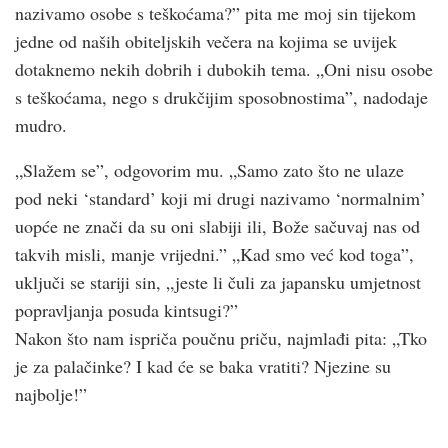
nazivamo osobe s teškoćama?” pita me moj sin tijekom
jedne od naših obiteljskih večera na kojima se uvijek
dotaknemo nekih dobrih i dubokih tema. „Oni nisu osobe
s teškoćama, nego s drukčijim sposobnostima”, nadodaje
mudro.
„Slažem se”, odgovorim mu. „Samo zato što ne ulaze
pod neki ‘standard’ koji mi drugi nazivamo ‘normalnim’
uopće ne znači da su oni slabiji ili, Bože sačuvaj nas od
takvih misli, manje vrijedni.” „Kad smo već kod toga”,
uključi se stariji sin, „jeste li čuli za japansku umjetnost
popravljanja posuda kintsugi?”
Nakon što nam ispriča poučnu priču, najmlađi pita: „Tko
je za palačinke? I kad će se baka vratiti? Njezine su
najbolje!”