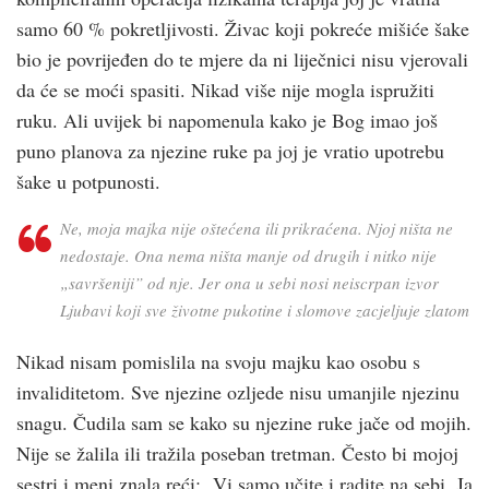
samo 60 % pokretljivosti. Živac koji pokreće mišiće šake
bio je povrijeđen do te mjere da ni liječnici nisu vjerovali
da će se moći spasiti. Nikad više nije mogla ispružiti
ruku. Ali uvijek bi napomenula kako je Bog imao još
puno planova za njezine ruke pa joj je vratio upotrebu
šake u potpunosti.
Ne, moja majka nije oštećena ili prikraćena. Njoj ništa ne
nedostaje. Ona nema ništa manje od drugih i nitko nije
„savršeniji” od nje. Jer ona u sebi nosi neiscrpan izvor
Ljubavi koji sve životne pukotine i slomove zacjeljuje zlatom
Nikad nisam pomislila na svoju majku kao osobu s
invaliditetom. Sve njezine ozljede nisu umanjile njezinu
snagu. Čudila sam se kako su njezine ruke jače od mojih.
Nije se žalila ili tražila poseban tretman. Često bi mojoj
sestri i meni znala reći: „Vi samo učite i radite na sebi. Ja