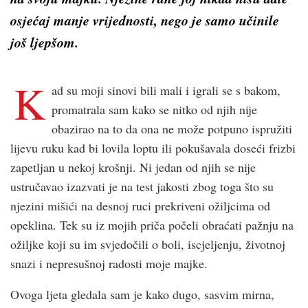
osjećaj manje vrijednosti, nego je samo učinile
još ljepšom.
K
ad su moji sinovi bili mali i igrali se s bakom,
promatrala sam kako se nitko od njih nije
obazirao na to da ona ne može potpuno ispružiti
lijevu ruku kad bi lovila loptu ili pokušavala doseći frizbi
zapetljan u nekoj krošnji. Ni jedan od njih se nije
ustručavao izazvati je na test jakosti zbog toga što su
njezini mišići na desnoj ruci prekriveni ožiljcima od
opeklina. Tek su iz mojih priča počeli obraćati pažnju na
ožiljke koji su im svjedočili o boli, iscjeljenju, životnoj
snazi i nepresušnoj radosti moje majke.
Ovoga ljeta gledala sam je kako dugo, sasvim mirna,