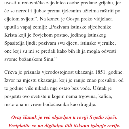
uvesti u redovničke zajednice osobe predane grijehu, jer
će se neredi i ljubav prema tjelesnim užicima raširiti po
cijelom svijetu”. Na koncu je Gospa preko vidjelaca
uputila vapaj zemlji: „Pozivam istinske sljedbenike
Krista koji je čovjekom postao, jedinog istinskog
Spasitelja ljudi; pozivam svu djecu, istinske vjernike,
one koji su mi se predali kako bih ih ja mogla odvesti
svome božanskom Sinu.”
Crkva je priznala vjerodostojnost ukazanja 1851. godine.
Izvor na mjestu ukazanja, koji je ranije znao presušiti, od
te godine više nikada nije ostao bez vode. Užitak je
posjetiti ovo svetište u kojem nema trgovina, kafića,
restorana ni vreve hodočasnika kao drugdje.
Ovaj članak je već objavljen u reviji Svjetlo riječi.
Pretplatite se na digitalno i/ili tiskano izdanje revije.