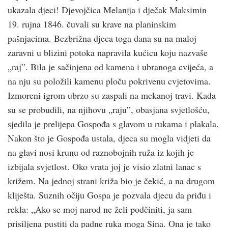
ukazala djeci! Djevojčica Melanija i dječak Maksimin
19. rujna 1846. čuvali su krave na planinskim
pašnjacima. Bezbrižna djeca toga dana su na maloj
zaravni u blizini potoka napravila kućicu koju nazvaše
„raj”. Bila je sačinjena od kamena i ubranoga cvijeća, a
na nju su položili kamenu ploču pokrivenu cvjetovima.
Izmoreni igrom ubrzo su zaspali na mekanoj travi. Kada
su se probudili, na njihovu „raju”, obasjana svjetlošću,
sjedila je prelijepa Gospođa s glavom u rukama i plakala.
Nakon što je Gospođa ustala, djeca su mogla vidjeti da
na glavi nosi krunu od raznobojnih ruža iz kojih je
izbijala svjetlost. Oko vrata joj je visio zlatni lanac s
križem. Na jednoj strani križa bio je čekić, a na drugom
kliješta. Suznih očiju Gospa je pozvala djecu da priđu i
rekla: „Ako se moj narod ne želi podčiniti, ja sam
prisiljena pustiti da padne ruka moga Sina. Ona je tako