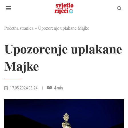
Početna stranica
»
Upozorenje uplakane Majke
Upozorenje uplakane
Majke
17.05.2024 08:24
4 min