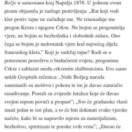
Božje
u samostanu kraj Napulja 1878. U jednom svom
pismu objasnila je razloge protivljenja: „Rat koji vodi
kler protiv tajne ne začuđuje me. Ne iznenađuje me
progon Krista i njegove Crkve. Ne bojim se progonitelja
vjere, ne bojim se bezbožnika i slobodnih zidara. Ono
čega se bojim je nedostatak vjere kod najvećeg dijela
francuskog klera.” Koji je sadržaj tajne? Radi se o
potresnom proroštvu o budućnosti svijeta, progonima
Crkve i sablazni među crkvenim službenicima. Evo samo
nekih Gospinih rečenica: „Vođe Božjeg naroda
zanemarili su molitvu i pokoru te im je đavao zamračio
rasuđivanje. Postali su zvijezde lutalice koje će đavao
svojim repom povući u propast”; „Sve će građanske vlasti
imati jedan te isti plan, a to će biti dokinuti svako vjersko
načelo, kako bi se napravilo mjesta za materijalizam,
bezboštvo, spiritizam te poroke svih vrsta”; „Đavao će