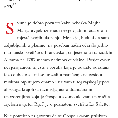
„raj”
S
vima je dobro poznato kako nebeska Majka
Marija uvijek iznenadi nevjerojatnim odabirom
mjestâ svojih ukazanja. Mene je, budući da sam
zaljubljenik u planine, na poseban način očaralo jedno
marijansko svetište u Francuskoj, smješteno u francuskim
Alpama na 1787 metara nadmorske visine. Posjet ovom
nevjerojatnom mjestu i poruka koja je odande odaslana
tako duboko su mi se urezali u pamćenje da često u
mislima otputujem onamo i uživam u toj rajskoj ljepoti
alpskoga krajolika razmišljajući o dramatičnim
upozorenjima koja je Gospa u svome ukazanju poručila
cijelom svijetu. Riječ je o poznatom svetištu La Salette.
Nije potrebno ni govoriti da se Gospa i ovom prilikom