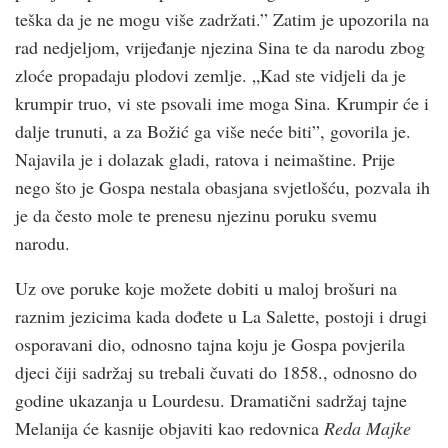
teška da je ne mogu više zadržati.” Zatim je upozorila na
rad nedjeljom, vrijeđanje njezina Sina te da narodu zbog
zloće propadaju plodovi zemlje. „Kad ste vidjeli da je
krumpir truo, vi ste psovali ime moga Sina. Krumpir će i
dalje trunuti, a za Božić ga više neće biti”, govorila je.
Najavila je i dolazak gladi, ratova i neimaštine. Prije
nego što je Gospa nestala obasjana svjetlošću, pozvala ih
je da često mole te prenesu njezinu poruku svemu
narodu.
Uz ove poruke koje možete dobiti u maloj brošuri na
raznim jezicima kada dođete u La Salette, postoji i drugi
osporavani dio, odnosno tajna koju je Gospa povjerila
djeci čiji sadržaj su trebali čuvati do 1858., odnosno do
godine ukazanja u Lourdesu. Dramatični sadržaj tajne
Melanija će kasnije objaviti kao redovnica
Reda Majke