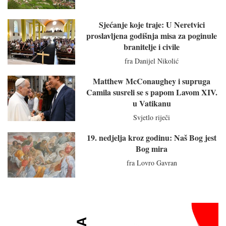
Sjećanje koje traje: U Neretvici
proslavljena godišnja misa za poginule
branitelje i civile
fra Danijel Nikolić
Matthew McConaughey i supruga
Camila susreli se s papom Lavom XIV.
u Vatikanu
Svjetlo riječi
19. nedjelja kroz godinu: Naš Bog jest
Bog mira
fra Lovro Gavran