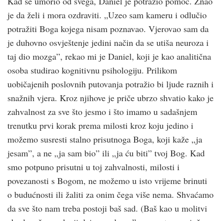
Kad se umorio od svega, Daniel je potražio pomoć. Znao
je da želi i mora ozdraviti. „Uzeo sam kameru i odlučio
potražiti Boga kojega nisam poznavao. Vjerovao sam da
je duhovno osvještenje jedini način da se utiša neuroza i
taj dio mozga”, rekao mi je Daniel, koji je kao analitična
osoba studirao kognitivnu psihologiju. Prilikom
uobičajenih poslovnih putovanja potražio bi ljude raznih i
snažnih vjera. Kroz njihove je priče ubrzo shvatio kako je
zahvalnost za sve što jesmo i što imamo u sadašnjem
trenutku prvi korak prema milosti kroz koju jedino i
možemo susresti stalno prisutnoga Boga, koji kaže „ja
jesam”, a ne „ja sam bio” ili „ja ću biti” tvoj Bog. Kad
smo potpuno prisutni u toj zahvalnosti, milosti i
povezanosti s Bogom, ne možemo u isto vrijeme brinuti
o budućnosti ili žaliti za onim čega više nema. Shvaćamo
da sve što nam treba postoji baš sad. (Baš kao u molitvi