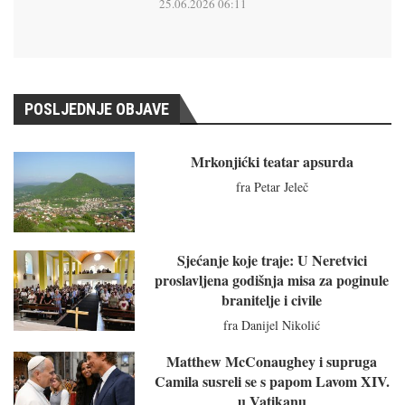
25.06.2026 06:11
POSLJEDNJE OBJAVE
Mrkonjićki teatar apsurda
fra Petar Jeleč
Sjećanje koje traje: U Neretvici
proslavljena godišnja misa za poginule
branitelje i civile
fra Danijel Nikolić
Matthew McConaughey i supruga
Camila susreli se s papom Lavom XIV.
u Vatikanu