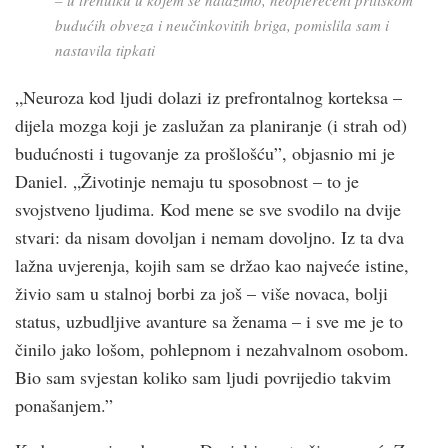
budućih obveza i neučinkovitih briga, pomislila sam i
nastavila tipkati
„Neuroza kod ljudi dolazi iz prefrontalnog korteksa –
dijela mozga koji je zaslužan za planiranje (i strah od)
budućnosti i tugovanje za prošlošću”, objasnio mi je
Daniel. „Životinje nemaju tu sposobnost – to je
svojstveno ljudima. Kod mene se sve svodilo na dvije
stvari: da nisam dovoljan i nemam dovoljno. Iz ta dva
lažna uvjerenja, kojih sam se držao kao najveće istine,
živio sam u stalnoj borbi za još – više novaca, bolji
status, uzbudljive avanture sa ženama – i sve me je to
činilo jako lošom, pohlepnom i nezahvalnom osobom.
Bio sam svjestan koliko sam ljudi povrijedio takvim
ponašanjem.”