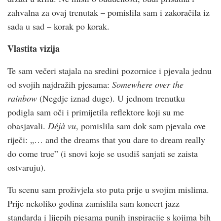
zahvalna za ovaj trenutak – pomislila sam i zakoračila iz
sada u sad – korak po korak.
Vlastita vizija
Te sam večeri stajala na sredini pozornice i pjevala jednu
od svojih najdražih pjesama:
Somewhere over the
rainbow
(Negdje iznad duge). U jednom trenutku
podigla sam oči i primijetila reflektore koji su me
obasjavali.
Déjà vu
, pomislila sam dok sam pjevala ove
riječi: „… and the dreams that you dare to dream really
do come true” (i snovi koje se usudiš sanjati se zaista
ostvaruju).
Tu scenu sam proživjela sto puta prije u svojim mislima.
Prije nekoliko godina zamislila sam koncert jazz
standarda i lijepih pjesama punih inspiracije s kojima bih