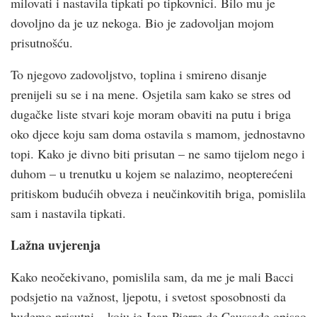
milovati i nastavila tipkati po tipkovnici. Bilo mu je
dovoljno da je uz nekoga. Bio je zadovoljan mojom
prisutnošću.
To njegovo zadovoljstvo, toplina i smireno disanje
prenijeli su se i na mene. Osjetila sam kako se stres od
dugačke liste stvari koje moram obaviti na putu i briga
oko djece koju sam doma ostavila s mamom, jednostavno
topi. Kako je divno biti prisutan – ne samo tijelom nego i
duhom – u trenutku u kojem se nalazimo, neopterećeni
pritiskom budućih obveza i neučinkovitih briga, pomislila
sam i nastavila tipkati.
Lažna uvjerenja
Kako neočekivano, pomislila sam, da me je mali Bacci
podsjetio na važnost, ljepotu, i svetost sposobnosti da
budemo prisutni – koju je Jean Pierre de Caussade opisao