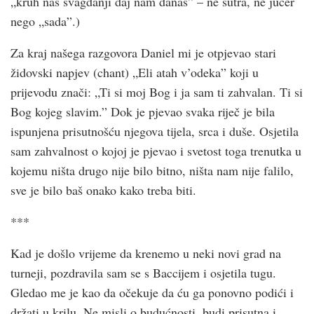
„kruh naš svagdanji daj nam danas” – ne sutra, ne jučer
nego „sada”.)
Za kraj našega razgovora Daniel mi je otpjevao stari
židovski napjev (chant) „Eli atah v’odeka” koji u
prijevodu znači: „Ti si moj Bog i ja sam ti zahvalan. Ti si
Bog kojeg slavim.” Dok je pjevao svaka riječ je bila
ispunjena prisutnošću njegova tijela, srca i duše. Osjetila
sam zahvalnost o kojoj je pjevao i svetost toga trenutka u
kojemu ništa drugo nije bilo bitno, ništa nam nije falilo,
sve je bilo baš onako kako treba biti.
***
Kad je došlo vrijeme da krenemo u neki novi grad na
turneji, pozdravila sam se s Baccijem i osjetila tugu.
Gledao me je kao da očekuje da ću ga ponovno podići i
držati u krilu. Ne misli o budućnosti, budi prisutna i