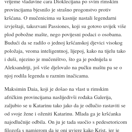
vrijeme vladavine cara Dioklecijana po svim rimskim
provincijama bjesnilo je strašno progonstvo protiv
kršćana. O mučenicima su kasnije nastali legendarni
izvještaji, takozvani Passiones, koji su gotovo uvijek više
plod pobožne mašte, nego povijesni podaci o osobama.
Budući da se radilo o jednoj kršćanskoj djevici visokog
položaja, veoma inteligentnoj, lijepoj, kako na tijelu tako
i duši, njezino je mučeništvo, što ga je podnijela u
Aleksandriji, još više djelovalo na pučku maštu pa se o
njoj rodila legenda u raznim inačicama.
Maksimin Daia, koji je došao na vlast u rimskim
afričkim provincijama naslijedivši rođaka Galerija,
zaljubio se u Katarinu tako jako da je odlučio rastaviti se
od svoje žene i oženiti Katarinu. Mlada ga je kršćanka
najodlučnije odbila. On ju je tada suočio s pedesetoricom
filozofa s namjerom da je oni uvjere kako Krist, jer je