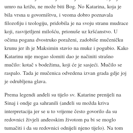
umro na križu, ne može biti Bog. No Katarina, koja je
bila vrsna u govorništvu, i veoma dobro poznavala
filozofiju i teologiju, pridobila je na svoju stranu mudrace
koji, rasvijetljeni milošću, prionuše uz kršćanstvo. U
očima pogana dvostruko poraženi, zadobiše mučeničku
krunu jer ih je Maksimin stavio na muke i pogubio. Kako
Katarinu nije mogao slomiti dao je načiniti strašno
mučilo: kotač s bodežima, koji će je sasjeći. Mučilo se
raspalo. Tada je mučenica odvedena izvan grada gdje joj
je odrubljena glava.
Prema legendi anđeli su tijelo sv. Katarine prenijeli na
Sinaj i ondje ga sahranili (anđeli su možda kriva
interpretacija jer se u to vrijeme često govorilo da su
redovnici živjeli anđeoskim životom pa bi se moglo
tumačiti i da su redovnici odnijeli njeno tijelo). Na tom