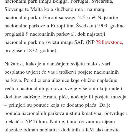
nacionalni park imaju Belgija, Portugal, Švicarska,
Slovenija te Malta koja službeno ima i najmanji
nacionalni park u Europi sa svega 2.5 km². Najstarije
nacionalne parkove u Europi ima Švedska (1909. godine
proglasili 9 nacionalnih parkova), dok najstariji
nacionalni park na svijetu imaju SAD (NP
Yellowstone
,
proglašen 1872. godine).
Nažalost, kako je u današnjem svijetu malo stvari
besplatno uvjerit će vas i troškovi posjete nacionalnih
parkova. Pored cijena ulaznice koje obično naplaćuje
većina nacionalnih parkova, sve je više onih koji nude i
dodatne sadržaje. Hrana, piće, noćenje ili posjeta muzeja
– primjeri su ponude koja se dodatno plaća. Da je
ponuda nacionalnih parkova uistinu kreativna, potvrđuje i
meksički NP Tulum. Naime, tamo će vam uz cijenu
ulaznice odmah naplatiti i dodatnih 5 KM ako unosite