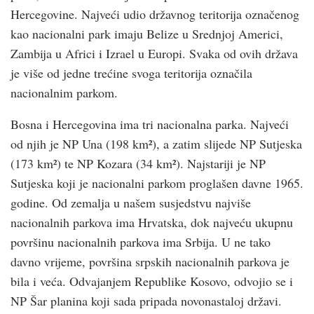
Hercegovine. Najveći udio državnog teritorija označenog
kao nacionalni park imaju Belize u Srednjoj Americi,
Zambija u Africi i Izrael u Europi. Svaka od ovih država
je više od jedne trećine svoga teritorija označila
nacionalnim parkom.
Bosna i Hercegovina ima tri nacionalna parka. Najveći
od njih je NP Una (198 km²), a zatim slijede NP Sutjeska
(173 km²) te NP Kozara (34 km²). Najstariji je NP
Sutjeska koji je nacionalni parkom proglašen davne 1965.
godine. Od zemalja u našem susjedstvu najviše
nacionalnih parkova ima Hrvatska, dok najveću ukupnu
površinu nacionalnih parkova ima Srbija. U ne tako
davno vrijeme, površina srpskih nacionalnih parkova je
bila i veća. Odvajanjem Republike Kosovo, odvojio se i
NP Šar planina koji sada pripada novonastaloj državi.