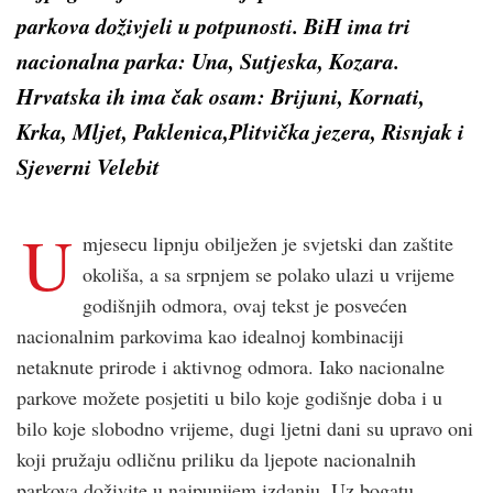
parkova doživjeli u potpunosti. BiH ima tri
nacionalna parka: Una, Sutjeska, Kozara.
Hrvatska ih ima čak osam:
Brijuni, Kornati,
Krka, Mljet, Paklenica,Plitvička jezera, Risnjak i
Sjeverni Velebit
U
mjesecu lipnju obilježen je svjetski dan zaštite
okoliša, a sa srpnjem se polako ulazi u vrijeme
godišnjih odmora, ovaj tekst je posvećen
nacionalnim parkovima kao idealnoj kombinaciji
netaknute prirode i aktivnog odmora. Iako nacionalne
parkove možete posjetiti u bilo koje godišnje doba i u
bilo koje slobodno vrijeme, dugi ljetni dani su upravo oni
koji pružaju odličnu priliku da ljepote nacionalnih
parkova doživite u najpunijem izdanju. Uz bogatu