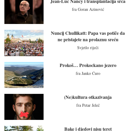
Jean-Luc Nancy i transplantacija srca
fra Goran Azinović
Nuncij Chullikatt: Papa vas potiče da
ne pristajete na prolaznu sreću
Svjetlo riječi
Prokoš… Prokockano jezero
fra Janko Ćuro
(Ne)kultura otkazivanja
fra Petar Jeleč
Bake i djedovi nisu teret