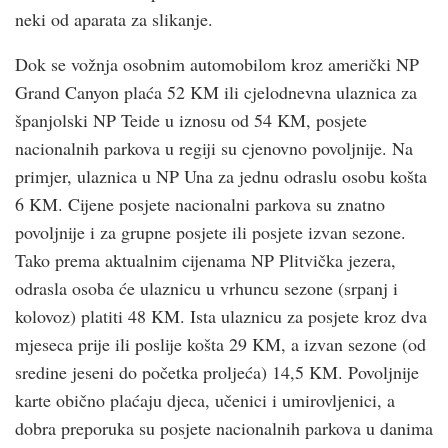
neki od aparata za slikanje.
Dok se vožnja osobnim automobilom kroz američki NP
Grand Canyon plaća 52 KM ili cjelodnevna ulaznica za
španjolski NP Teide u iznosu od 54 KM, posjete
nacionalnih parkova u regiji su cjenovno povoljnije. Na
primjer, ulaznica u NP Una za jednu odraslu osobu košta
6 KM. Cijene posjete nacionalni parkova su znatno
povoljnije i za grupne posjete ili posjete izvan sezone.
Tako prema aktualnim cijenama NP Plitvička jezera,
odrasla osoba će ulaznicu u vrhuncu sezone (srpanj i
kolovoz) platiti 48 KM. Ista ulaznicu za posjete kroz dva
mjeseca prije ili poslije košta 29 KM, a izvan sezone (od
sredine jeseni do početka proljeća) 14,5 KM. Povoljnije
karte obično plaćaju djeca, učenici i umirovljenici, a
dobra preporuka su posjete nacionalnih parkova u danima