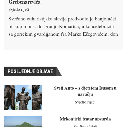
Grebenarevića
Svjetlo riječi
Svečano euharistijsko slavlje predvodio je banjolučki
biskup mons. dr. Franjo Komarica, u koncelebraciji
sa goričkim gvardijanom fra Marko Ešegovićem, don
…
POSLJEDNJE OBJAVE
Sveti Anto – s djetetom Isusom u
naručju
Svjetlo riječi
Mrkonjićki teatar apsurda
fra Petar Jeleč