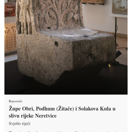
Reportaže
Župe Obri, Podhum (Žitače) i Solakova Kula u
slivu rijeke Neretvice
Svjetlo riječi