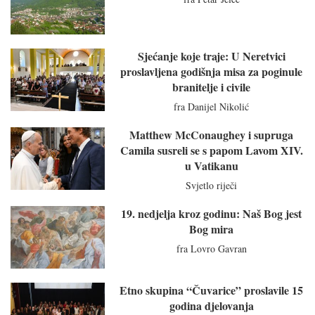
Sjećanje koje traje: U Neretvici
proslavljena godišnja misa za poginule
branitelje i civile
fra Danijel Nikolić
Matthew McConaughey i supruga
Camila susreli se s papom Lavom XIV.
u Vatikanu
Svjetlo riječi
19. nedjelja kroz godinu: Naš Bog jest
Bog mira
fra Lovro Gavran
Etno skupina “Čuvarice” proslavile 15
godina djelovanja