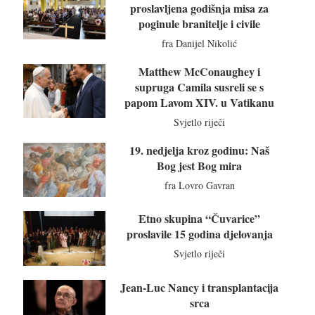
proslavljena godišnja misa za
poginule branitelje i civile
fra Danijel Nikolić
Matthew McConaughey i
supruga Camila susreli se s
papom Lavom XIV. u Vatikanu
Svjetlo riječi
19. nedjelja kroz godinu: Naš
Bog jest Bog mira
fra Lovro Gavran
Etno skupina “Čuvarice”
proslavile 15 godina djelovanja
Svjetlo riječi
Jean-Luc Nancy i transplantacija
srca