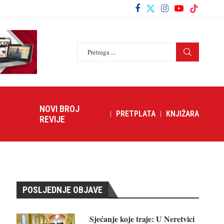
NOVI BROJ
PRETPLATA
KNJIŽARA
REVIJE
POSLJEDNJE OBJAVE
Sjećanje koje traje: U Neretvici