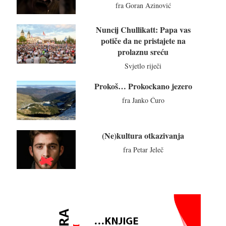
fra Goran Azinović
Nuncij Chullikatt: Papa vas
potiče da ne pristajete na
prolaznu sreću
Svjetlo riječi
Prokoš… Prokockano jezero
fra Janko Ćuro
(Ne)kultura otkazivanja
fra Petar Jeleč