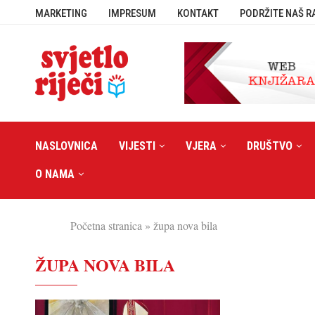
MARKETING
IMPRESUM
KONTAKT
PODRŽITE NAŠ R
NASLOVNICA
VIJESTI
VJERA
DRUŠTVO
O NAMA
Početna stranica
»
župa nova bila
ŽUPA NOVA BILA