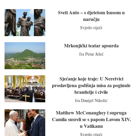
Sveti Anto – s djetetom Isusom u
naručju
Svjetlo riječi
Mrkonjićki teatar apsurda
fra Petar Jeleč
Sjećanje koje traje: U Neretvici
proslavljena godišnja misa za poginule
branitelje i civile
fra Danijel Nikolić
Matthew McConaughey i supruga
Camila susreli se s papom Lavom XIV.
u Vatikanu
Svjetlo riječi