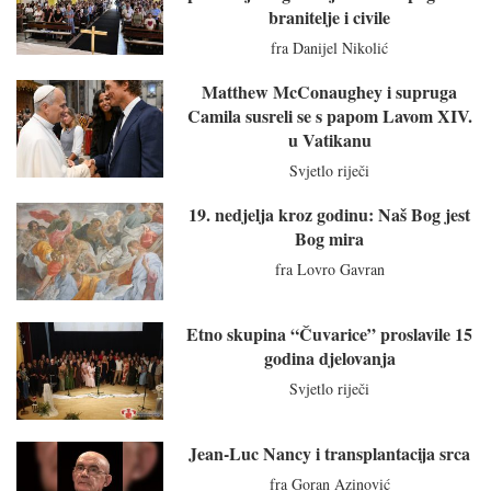
branitelje i civile
fra Danijel Nikolić
Matthew McConaughey i supruga
Camila susreli se s papom Lavom XIV.
u Vatikanu
Svjetlo riječi
19. nedjelja kroz godinu: Naš Bog jest
Bog mira
fra Lovro Gavran
Etno skupina “Čuvarice” proslavile 15
godina djelovanja
Svjetlo riječi
Jean-Luc Nancy i transplantacija srca
fra Goran Azinović