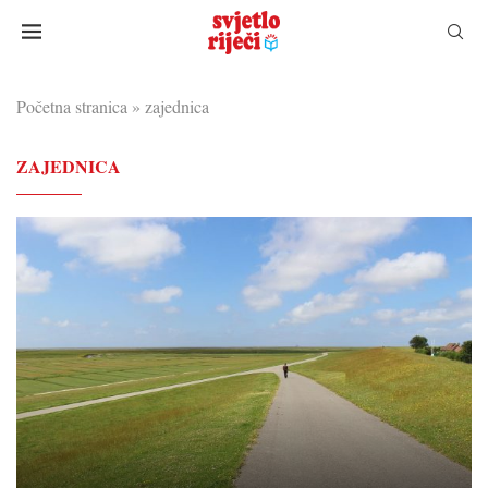
Početna stranica
»
zajednica
ZAJEDNICA