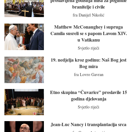
proslavljena godišnja misa za poginule
branitelje i civile
fra Danijel Nikolić
Matthew McConaughey i supruga
Camila susreli se s papom Lavom XIV.
u Vatikanu
Svjetlo riječi
19. nedjelja kroz godinu: Naš Bog jest
Bog mira
fra Lovro Gavran
Etno skupina “Čuvarice” proslavile 15
godina djelovanja
Svjetlo riječi
Jean-Luc Nancy i transplantacija srca