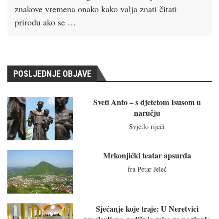
znakove vremena onako kako valja znati čitati
prirodu ako se …
POSLJEDNJE OBJAVE
Sveti Anto – s djetetom Isusom u
naručju
Svjetlo riječi
Mrkonjićki teatar apsurda
fra Petar Jeleč
Sjećanje koje traje: U Neretvici