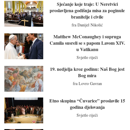
Sjećanje koje traje: U Neretvici
proslavljena godišnja misa za poginule
branitelje i civile
fra Danijel Nikolić
Matthew McConaughey i supruga
Camila susreli se s papom Lavom XIV.
u Vatikanu
Svjetlo riječi
19. nedjelja kroz godinu: Naš Bog jest
Bog mira
fra Lovro Gavran
Etno skupina “Čuvarice” proslavile 15
godina djelovanja
Svjetlo riječi